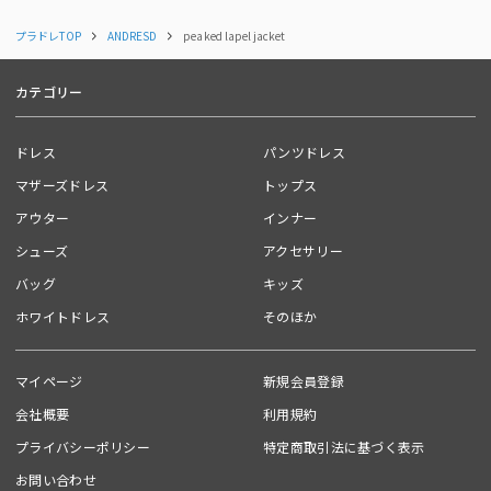
表地 ：ポリエステル 65％ 、レーヨン 29％ 、ポリウレタン 6％
プラドレTOP
ANDRESD
peaked lapel jacket
裏地 ：ポリエステル 100％
カテゴリー
📍ANDRESDスタッフコメント
再販するとすぐにsold outになるANDRÉSDの定番ジャケット◎
オケージョンドレスやスカートコーデに合わせても
ドレス
パンツドレス
甘くなりすぎずマニッシュなテイストをプラスできます☺︎
マザーズドレス
トップス
------------------------------
アウター
インナー
シューズ
アクセサリー
裏地:あり
光沢感：なし
バッグ
キッズ
透け感:なし
ホワイトドレス
そのほか
ウエストゴム:なし
ポケット:あり（配送時はしつけで留めています。）
伸縮性:若干あり（表地のみ）
マイページ
新規会員登録
生地の厚さ:やや厚手
ファスナー:なし
会社概要
利用規約
洗濯方法: クリーニング店にご相談ください。
プライバシーポリシー
特定商取引法に基づく表示
------------------------------...
お問い合わせ