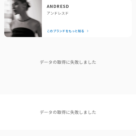
ヒップが隠れる着丈で程よいスタイルカバーの役割も果たします。
のが嬉しいポイント。「それどこの？」と聞かれること間違いな
ANDRESD
しの、頼れるドレスブランドです。
アンドレスド
アームホールや身幅にゆとりがあるため、中にTシャツやブラウスを着てレイ
ヤードスタイルも楽しめます。
— Editor Nishiyama
ブランドストーリー
このブランドをもっと知る
また、アンドレスドの
ダブルクロスオールインワンドレス（品番：50045）
などと合わせてオケージョンスタイルはもちろん、
デニムスタイルにさっと羽織るようなカジュアルスタイルも様になるのでぜ
Lサイズ
"他人の正解は、 私のドレスコードじ
ひ。
ゃない。"
ブランドディレクターasaさん
データの取得に失敗しました
ボタンの位置や、ラペルの形状など、細部にもこだわりのディテールが光る1
着。
ショップニュース
それでいてシンプルさも併せ持ち、長く愛用していただけるデザイン。
NEWS
NEWS
NEWS
【NEW ARRIVAL】新着商品
【NEW ARRIVAL】新着商品
【NEW ARR
モードにもラフにも合わせられるので、様々なテイストをミックスして楽し
のご紹介＜ANDRESD＞
のご紹介＜ANDRESD＞
イテムが追加
んで。
2025.12.09
2025.12.01
XLサイズ
コーディネート
すべて見る
データの取得に失敗しました
Color
beige / black / gray / brown
Material