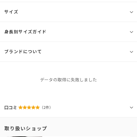
◾️ブランド
サイズ
ANDRESD
ピークドラペルとダブルでメンズライクに仕立てたジャケット。
身長別サイズガイド
サイズ
総丈
バスト
ウエスト
腕まわり
肩幅
ポリエステル×レーヨンのツイル素材を使用し、
S
68.5㎝
94cm
89cm
35cm
38cm
ジャケットのフォルムを保ちつつも少し落ち感が出る素材で仕上げました。
ブランドについて
160cm
164cm
以前販売していたピークドラペルジャケットの素材を少し厚手の生地に変
M
70.5cm
98cm
93cm
36cm
39cm
Sサイズ
更、
新色の「ブラウン」を追加してリニューアル販売したアイテム。
L
72.5cm
102cm
97cm
37cm
40cm
よりオーバーサイズで着られたい方や高身長さんに向けて、「LLサイズ」を
ANDRESD
データの取得に失敗しました
作りました。
アンドレスド
XL
75.5cm
106cm
101cm
38cm
42cm
このブランドをもっと知る
裏地は配色のサテン生地を使用し、マニッシュな雰囲気の中にも女性らしい
※同商品でも生産の過程で個体差が生じる場合があります。
柔らかさをプラスしています。
「せっかくなら、今っぽくておしゃれなドレスを着たい！」とい
口コミ
（2件）
う方に私たちが全力でおすすめしているのがANDRESDです。専
袖は本切羽なので、ボタンを開けてラフに折り返し、サテンの配色裏地を見
せてもお洒落◎
属デザイナーが細部までこだわったモードなデザインは、着るだ
Mサイズ
取り扱いショップ
けで一気に垢抜けるとスタッフにも大好評！
サイズ感は少し大きめで羽織るだけで今っぽい印象に。
結婚式の後は、お出かけや女子会など日常でもたっぷり着回せる
データの取得に失敗しました