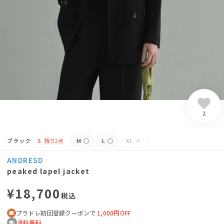
2
ブラック
S
残り2点
M
○
L
○
XL
×
ANDRESD
peaked lapel jacket
¥18,700
税込
プラドレ初回登録クーポンで
1,000円OFF
送料無料