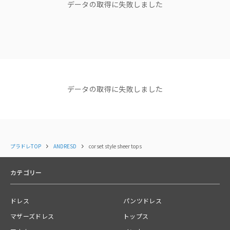
データの取得に失敗しました
コーディネートにも合わせやすい万能アイテムです。
"他人の正解は、 私のドレスコード
じゃない。"
ブランドディレクターasaさん
Color
black / beige/ gray
ショップニュース
Material
NEWS
NEWS
NEWS
【NEW ARRIVAL】新着商品
【NEW ARRIVAL】新着商品
【NEW AR
データの取得に失敗しました
のご紹介＜ANDRESD＞
のご紹介＜ANDRESD＞
イテムが追
（インナー)
2025.12.09
2025.12.01
コーディネート
すべて見る
本体：ポリエステル95％
ポリウレタン5％
プラドレTOP
ANDRESD
corset style sheer tops
カテゴリー
(バンドゥ)
ドレス
パンツドレス
表地：ポリエステル63％
マザーズドレス
トップス
綿34％