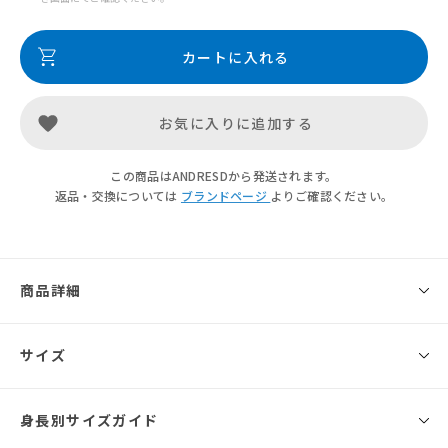
カートに入れる
お気に入りに追加する
この商品はANDRESDから発送されます。
返品・交換については
ブランドページ
よりご確認ください。
商品詳細
◾️ブランド
サイズ
ANDRESD
Brand
身長別サイズガイド
サイズ
総丈
バスト
ウエスト
腕まわり
肩幅
ANDRÉSD ／ アンドレスド