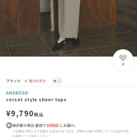
0
ブラック
S
残りわずか
M
○
ANDRESD
corset style sheer tops
¥9,790
税込
東京都の場合 最短で
8月8日
にお届け。
※在庫状況等により変動する場合があります。正確なお届け日時については注文手続
き画面にてご確認ください。