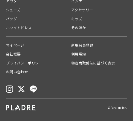
アウター
インナー
ポリウレタン3％
シューズ
アクセサリー
バッグ
キッズ
ホワイトドレス
そのほか
裏地：綿92％
ポリウレタン8％
マイページ
新規会員登録
会社概要
利用規約
スタッフコメント
プライバシーポリシー
特定商取引法に基づく表示
お問い合わせ
モードなデザインと快適な着心地を兼ね備え、幅広いコーディネートに活
躍する洗練されたインナーセット◎
©ParaLux Inc.
------------------------------
裏地:あり(バンドゥのみ)