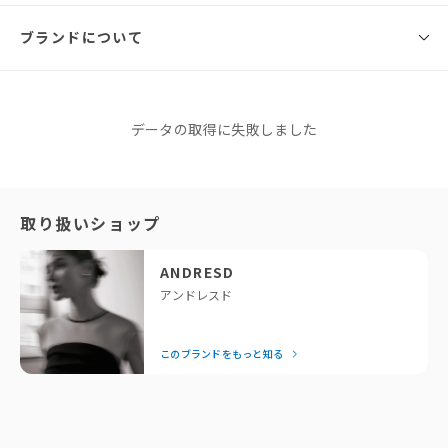
Design
50.5cm(
79cm(イ
ブランドについて
インナ
ンナ
160cm
164cm
73cm(イ
28cm(イ
33cm(イ
S
ー)/28c
ー)/65c
ンナー)
ンナー)
ンナー)
Sサイズ
m(バン
m(バン
ストレッチの効いたチュール素材を使用し、ボディに程よくフィットする
ドゥ)
ドゥ)
着心地の良さが魅力のシアーインナーとバンドゥブラのセットアイテムで
す。
ANDRESD
データの取得に失敗しました
53.5cm(
82cm(イ
アンドレスド
インナ
ンナ
インナーは、ウエスト部分にコルセット風の切替デザインを施し、単品使
76cm(イ
29cm(イ
34cm(イ
M
ー)/30c
ー)/68c
このブランドをもっと知る
いでもモードな印象を与える仕様になっています。
ンナー)
ンナー)
ンナー)
m(バン
m(バン
ドゥ)
ドゥ)
「せっかくなら、今っぽくておしゃれなドレスを着たい！」と
取り扱いショップ
また、背面にはANDRESDオリジナルロゴの刺繍が施されており、タトゥー
いう方に私たちが全力でおすすめしているのがANDRESDで
のような遊び心のあるデザインがポイント。
※同商品でも生産の過程で個体差が生じる場合があります。
す。専属デザイナーが細部までこだわったモードなデザイン
Mサイズ
ANDRESD
は、着るだけで一気に垢抜けるとスタッフにも大好評！
アンドレスド
結婚式の後は、お出かけや女子会など日常でもたっぷり着回せ
一方、バンドゥブラには幅広いデザインに馴染む細めのリブを採用し、取
るのが嬉しいポイント。「それどこの？」と聞かれること間違
り外し可能なスパゲッティストラップで華奢な印象をプラスしました。
このブランドをもっと知る
いなしの、頼れるドレスブランドです。
さらに、裏地には肌に優しい綿90%以上の天竺素材を使用しており、ノン
— Editor Nishiyama
ストレスな着用感を実現。
ブランドストーリー
インナーとしてレイヤードすれば肌見せを控えたい時にも便利で、どんな