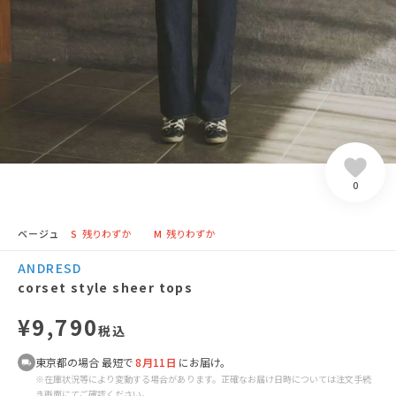
0
ベージュ
S
残りわずか
M
残りわずか
ANDRESD
corset style sheer tops
¥9,790
税込
東京都の場合 最短で
8月11日
にお届け。
※在庫状況等により変動する場合があります。正確なお届け日時については注文手続
き画面にてご確認ください。