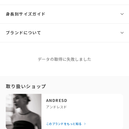
ANDRESD
Brand
身長別サイズガイド
サイズ
総丈
バスト
ウエスト
腕まわり
肩幅
ANDRÉSD ／ アンドレスド
Design
50.5cm(
79cm(イ
ブランドについて
インナ
ンナ
160cm
164cm
73cm(イ
28cm(イ
33cm(イ
S
ー)/28c
ー)/65c
ンナー)
ンナー)
ンナー)
Sサイズ
m(バン
m(バン
ストレッチの効いたチュール素材を使用し、ボディに程よくフィットする
ドゥ)
ドゥ)
着心地の良さが魅力のシアーインナーとバンドゥブラのセットアイテムで
す。
ANDRESD
データの取得に失敗しました
53.5cm(
82cm(イ
アンドレスド
インナ
ンナ
インナーは、ウエスト部分にコルセット風の切替デザインを施し、単品使
76cm(イ
29cm(イ
34cm(イ
M
ー)/30c
ー)/68c
このブランドをもっと知る
いでもモードな印象を与える仕様になっています。
ンナー)
ンナー)
ンナー)
m(バン
m(バン
ドゥ)
ドゥ)
「せっかくなら、今っぽくておしゃれなドレスを着たい！」と
取り扱いショップ
また、背面にはANDRESDオリジナルロゴの刺繍が施されており、タトゥー
いう方に私たちが全力でおすすめしているのがANDRESDで
のような遊び心のあるデザインがポイント。
※同商品でも生産の過程で個体差が生じる場合があります。
す。専属デザイナーが細部までこだわったモードなデザイン
Mサイズ
ANDRESD
は、着るだけで一気に垢抜けるとスタッフにも大好評！
アンドレスド
結婚式の後は、お出かけや女子会など日常でもたっぷり着回せ
一方、バンドゥブラには幅広いデザインに馴染む細めのリブを採用し、取
るのが嬉しいポイント。「それどこの？」と聞かれること間違
り外し可能なスパゲッティストラップで華奢な印象をプラスしました。
このブランドをもっと知る
いなしの、頼れるドレスブランドです。