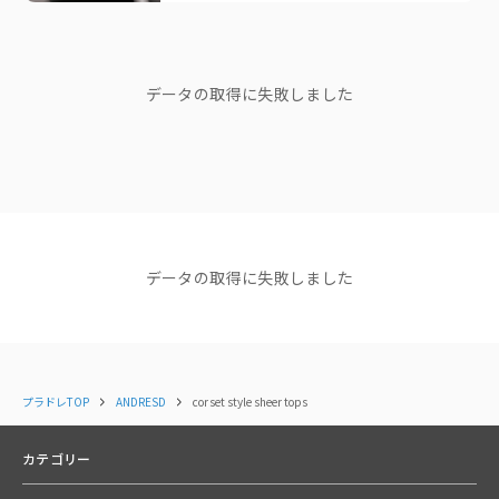
さらに、裏地には肌に優しい綿90%以上の天竺素材を使用しており、ノン
— Editor Nishiyama
ストレスな着用感を実現。
ブランドストーリー
インナーとしてレイヤードすれば肌見せを控えたい時にも便利で、どんな
データの取得に失敗しました
コーディネートにも合わせやすい万能アイテムです。
"他人の正解は、 私のドレスコード
じゃない。"
ブランドディレクターasaさん
Color
black / beige/ gray
ショップニュース
Material
NEWS
NEWS
NEWS
【NEW ARRIVAL】新着商品
【NEW ARRIVAL】新着商品
【NEW AR
データの取得に失敗しました
のご紹介＜ANDRESD＞
のご紹介＜ANDRESD＞
イテムが追
（インナー)
2025.12.09
2025.12.01
コーディネート
すべて見る
本体：ポリエステル95％
ポリウレタン5％
プラドレTOP
ANDRESD
corset style sheer tops
カテゴリー
(バンドゥ)