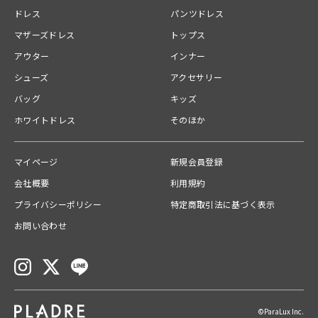
ドレス
パンツドレス
表地：ポリエステル63％
マザーズドレス
トップス
綿34％
アウター
インナー
ポリウレタン3％
シューズ
アクセサリー
バッグ
キッズ
ホワイトドレス
そのほか
裏地：綿92％
ポリウレタン8％
マイページ
新規会員登録
会社概要
利用規約
スタッフコメント
プライバシーポリシー
特定商取引法に基づく表示
お問い合わせ
モードなデザインと快適な着心地を兼ね備え、幅広いコーディネートに活
躍する洗練されたインナーセット◎
©ParaLux Inc.