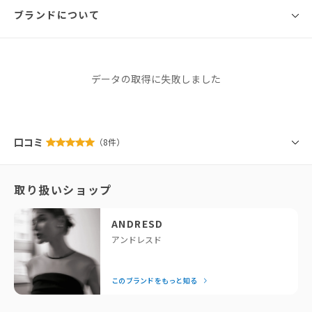
ボリューム感のあるフリルが目を惹く、
ブランドについて
サイズ
総丈
バスト
ウエスト
腕まわり
肩幅
粗めのチュール生地で仕立てた一枚。
Free
66cm
55cm
52cm
このトップスの主役とも言えるほどこだわったのがスリーブのデザイン。
※同商品でも生産の過程で個体差が生じる場合があります。
ANDRESD
2種類の巾のフリルをウェーブ状に配置し、
データの取得に失敗しました
フリルがランダムに重なるようにしたことで、
アンドレスド
ふんわりとしたボリューム感と他にはない個性をプラス。
このブランドをもっと知る
スリーブだけでなく、身頃もたっぷりのフリルとギャザーで仕上げ、
「せっかくなら、今っぽくておしゃれなドレスを着たい！」と
口コミ
（8件）
1枚で存在感のある主役級アイテムとなっています。
いう方に私たちが全力でおすすめしているのがANDRESDで
す。専属デザイナーが細部までこだわったモードなデザイン
こだわりのディティールを随所に散りばめた1着ですが、
取り扱いショップ
透け感のあるチュール素材を使用しているので
は、着るだけで一気に垢抜けるとスタッフにも大好評！
デコラティブなデザインでも大人に着こなせます。
結婚式の後は、お出かけや女子会など日常でもたっぷり着回せ
データの取得に失敗しました
るのが嬉しいポイント。「それどこの？」と聞かれること間違
ANDRESD
着丈は前後差をつけることで、
いなしの、頼れるドレスブランドです。
アンドレスド
ボリュームのあるシルエットでも重たくならず、
着膨れせずに着られるのも嬉しいポイント。
— Editor Nishiyama
ブランドストーリー
このブランドをもっと知る
シルエットは程よくオーバーサイズなので
カジュアルなアイテムとの相性抜群。