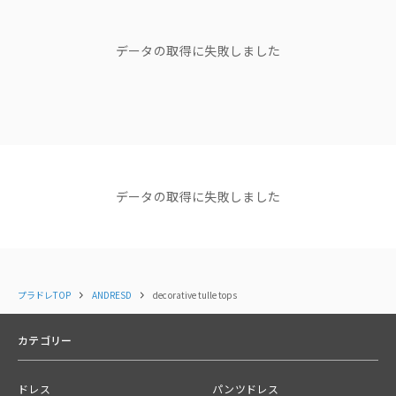
"他人の正解は、 私のドレスコード
じゃない。"
タートルニットやロンT、
チューブトップインナーに重ねてジーンズ合わせも◎
ブランドディレクターasaさん
データの取得に失敗しました
もちろん、ワンピースやオールインワン、
ショップニュース
ジレに重ねてオケージョンシーンにも着用いただけます。
NEWS
NEWS
NEWS
【NEW ARRIVAL】新着商品
【NEW ARRIVAL】新着商品
【NEW AR
＜おすすめコーディネート＞
のご紹介＜ANDRESD＞
のご紹介＜ANDRESD＞
イテムが追
ANDRESDでは、こちらの商品との組み合わせがおすすめ⭐️
2025.12.09
2025.12.01
ダブルクロス生地のキャミソールオールインワン
コーディネート
すべて見る
データの取得に失敗しました
double cross all in one dress（品番：50045）
ピンストライプオールインワンドレス
pinstripe all in one dress （品番：50225））
落ち感のある素材で仕立てたジレとワンピースのセットアイテム
プラドレTOP
ANDRESD
decorative tulle tops
バックシアージレセットアップドレス
back sheer gilet setup dress （品番：50104）
カテゴリー
Color
ドレス
パンツドレス
charcoal / black / beige / green / light blue / pink / navy / yellow /