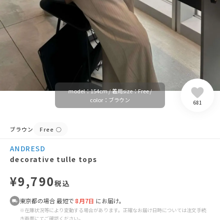
model：154cm / 着用size：Free /
color：ブラウン
681
ブラウン
Free
○
ANDRESD
decorative tulle tops
¥9,790
税込
東京都の場合 最短で
8月7日
にお届け。
※在庫状況等により変動する場合があります。正確なお届け日時については注文手続
き画面にてご確認ください。