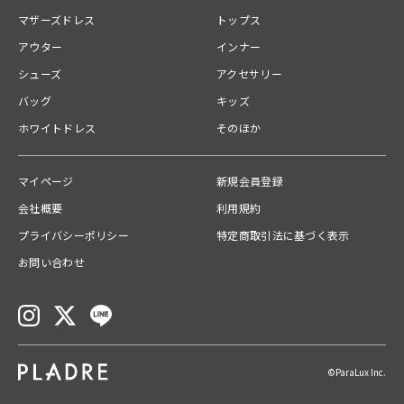
orange / brown
マザーズドレス
トップス
アウター
インナー
Material
（本体） ナイロン100％
シューズ
アクセサリー
バッグ
キッズ
📍ANDRESDスタッフコメント
オケージョン、カジュアルどちらにも振れて本当に万能なのでマストバイ
ホワイトドレス
そのほか
アイテムです！
透け感のあるチュール素材なので季節問わず長く着られます。
袖にはゴムが入っているので袖をたくし上げれば暑い時期でも◎
マイページ
新規会員登録
会社概要
利用規約
------------------------------
裏地:なし
プライバシーポリシー
特定商取引法に基づく表示
光沢感:なし
お問い合わせ
透け感:あり
ウエストゴム:なし
ポケット:なし
伸縮性:なし
生地の厚さ:薄手
ファスナー:なし
©ParaLux Inc.
洗濯方法: クリーニング店にご相談ください。