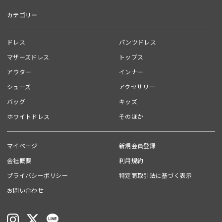
back sheer gilet setup dress （品番：50104）
カテゴリー
Color
ドレス
パンツドレス
charcoal / black / beige / green / light blue / pink / navy / yellow / orange
/ brown
マザーズドレス
トップス
アウター
インナー
Material
（本体） ナイロン100％
シューズ
アクセサリー
バッグ
キッズ
📍ANDRESDスタッフコメント
オケージョン、カジュアルどちらにも振れて本当に万能なのでマストバイアイ
ホワイトドレス
そのほか
テムです！
透け感のあるチュール素材なので季節問わず長く着られます。
袖にはゴムが入っているので袖をたくし上げれば暑い時期でも◎
マイページ
新規会員登録
会社概要
利用規約
------------------------------
裏地:なし
プライバシーポリシー
特定商取引法に基づく表示
光沢感:なし
お問い合わせ
透け感:あり
ウエストゴム:なし
ポケット:なし
伸縮性:なし