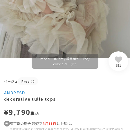
model：163cm / 着用size：Free /
color：ベージュ
681
ベージュ
Free
○
ANDRESD
decorative tulle tops
¥9,790
税込
東京都の場合 最短で
8月11日
にお届け。
※在庫状況等により変動する場合があります。正確なお届け日時については注文手続き