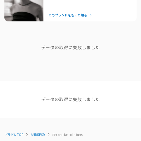
着膨れせずに着られるのも嬉しいポイント。
— Editor Nishiyama
ブランドストーリー
このブランドをもっと知る
シルエットは程よくオーバーサイズなので
カジュアルなアイテムとの相性抜群。
"他人の正解は、 私のドレスコードじ
ゃない。"
タートルニットやロンT、
チューブトップインナーに重ねてジーンズ合わせも◎
ブランドディレクターasaさん
データの取得に失敗しました
もちろん、ワンピースやオールインワン、
ショップニュース
ジレに重ねてオケージョンシーンにも着用いただけます。
NEWS
NEWS
NEWS
【NEW ARRIVAL】新着商品
【NEW ARRIVAL】新着商品
【NEW ARR
＜おすすめコーディネート＞
のご紹介＜ANDRESD＞
のご紹介＜ANDRESD＞
イテムが追加
ANDRESDでは、こちらの商品との組み合わせがおすすめ⭐️
2025.12.09
2025.12.01
ダブルクロス生地のキャミソールオールインワン
コーディネート
すべて見る
データの取得に失敗しました
double cross all in one dress（品番：50045）
ピンストライプオールインワンドレス
pinstripe all in one dress （品番：50225））
落ち感のある素材で仕立てたジレとワンピースのセットアイテム
プラドレTOP
ANDRESD
decorative tulle tops
バックシアージレセットアップドレス