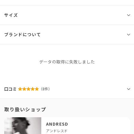
◾️ブランド
サイズ
ANDRESD
ボリューム感のあるフリルが目を惹く、
ブランドについて
サイズ
総丈
バスト
ウエスト
腕まわり
肩幅
粗めのチュール生地で仕立てた一枚。
Free
66cm
55cm
52cm
このトップスの主役とも言えるほどこだわったのがスリーブのデザイン。
※同商品でも生産の過程で個体差が生じる場合があります。
ANDRESD
2種類の巾のフリルをウェーブ状に配置し、
データの取得に失敗しました
フリルがランダムに重なるようにしたことで、
アンドレスド
ふんわりとしたボリューム感と他にはない個性をプラス。
このブランドをもっと知る
スリーブだけでなく、身頃もたっぷりのフリルとギャザーで仕上げ、
「せっかくなら、今っぽくておしゃれなドレスを着たい！」とい
口コミ
（8件）
1枚で存在感のある主役級アイテムとなっています。
う方に私たちが全力でおすすめしているのがANDRESDです。専
属デザイナーが細部までこだわったモードなデザインは、着るだ
こだわりのディティールを随所に散りばめた1着ですが、
取り扱いショップ
透け感のあるチュール素材を使用しているので
けで一気に垢抜けるとスタッフにも大好評！
デコラティブなデザインでも大人に着こなせます。
結婚式の後は、お出かけや女子会など日常でもたっぷり着回せる
データの取得に失敗しました
のが嬉しいポイント。「それどこの？」と聞かれること間違いな
ANDRESD
着丈は前後差をつけることで、
しの、頼れるドレスブランドです。
アンドレスド
ボリュームのあるシルエットでも重たくならず、