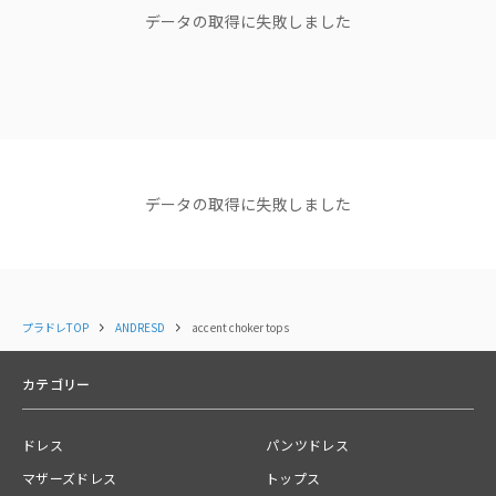
〈黒・チャコール〉
データの取得に失敗しました
"他人の正解は、 私のドレスコード
本体・チョーカー部分：ポリエステル95％、ポリウレタン5％
じゃない。"
見返しパイピング部分：ポリエステル100％
チョーカー紐部分：ポリエステル100％
ブランドディレクターasaさん
📍ANDRESDスタッフコメント
ショップニュース
もこもこドレスの袖ありverを企画したときに、
「トップスだけほしい！」というお声から生まれたトップス。
NEWS
NEWS
NEWS
【NEW ARRIVAL】新着商品
【NEW ARRIVAL】新着商品
【NEW AR
データの取得に失敗しました
のご紹介＜ANDRESD＞
のご紹介＜ANDRESD＞
イテムが追
特別感を出したくて、
2025.12.09
2025.12.01
チョーカー付きにしました ˚✧₊
コーディネート
すべて見る
いくつかカラーを用意しましたが、
女っぽさがぐっと増す
このベロアタイプがイチオシです。
プラドレTOP
ANDRESD
accent choker tops
◇商品仕様
カテゴリー
裏地：なし
光沢感：なし
透け感：なし
ドレス
パンツドレス
ウエストゴム：なし
ポケット：なし
マザーズドレス
トップス