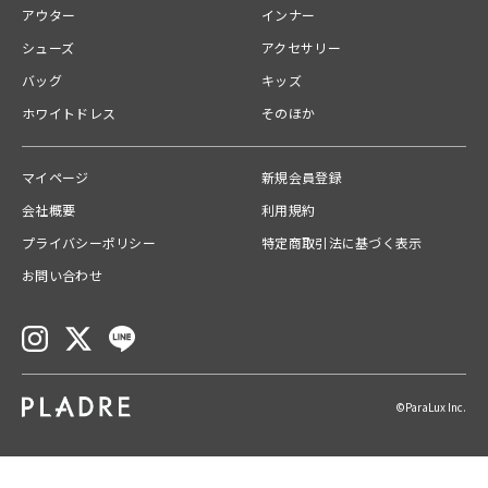
伸縮性：あり
アウター
インナー
生地の厚さ：やや薄手
ファスナー：あり（後中心）
シューズ
アクセサリー
洗濯方法：クリーニング店にご相談ください。
バッグ
キッズ
ホワイトドレス
そのほか
原産国
中国
マイページ
新規会員登録
会社概要
利用規約
関連カテゴリー
トップス
プライバシーポリシー
特定商取引法に基づく表示
お問い合わせ
送料
【宅急便】配送ごとに600円
ご注文の商品合計金額が￥10,000(税込)以上の場合は、送料無料とな
ります。
©ParaLux Inc.
お問い合わせ番号
01KGRX6F60KMT8TEVXBCX0006N
品番 ：
50391