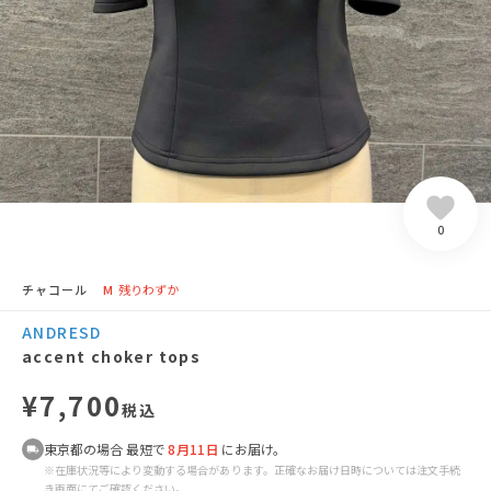
0
チャコール
M
残りわずか
ANDRESD
accent choker tops
¥7,700
税込
東京都の場合 最短で
8月11日
にお届け。
※在庫状況等により変動する場合があります。正確なお届け日時については注文手続
き画面にてご確認ください。