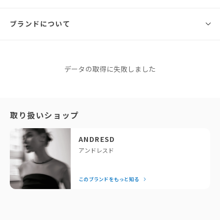
ANDRESD
Design mocomoco set up half sleeve dress（品番：50343） のトップス
ブランドについて
サイズ
総丈
バスト
ウエスト
腕まわり
肩幅
に、
チョーカーをセットした着映えトップス。
80cm※
M
52cm
伸縮性あ
70cm
32cm
31cm
インしてもウエストがもたつかない、
り
ANDRESD
すっきりとしたシルエットに仕上げました。
データの取得に失敗しました
ほんのりモードなパワーショルダーがアクセントに。
アンドレスド
※同商品でも生産の過程で個体差が生じる場合があります。
このブランドをもっと知る
mocomoco set up dress（品番：50272） の
秋冬コーディネートにおすすめ。
「せっかくなら、今っぽくておしゃれなドレスを着たい！」と
取り扱いショップ
トップスの使い分けで、オールシーズン
いう方に私たちが全力でおすすめしているのがANDRESDで
mocomoco dress のコーディネートを楽しんでいただけます。
す。専属デザイナーが細部までこだわったモードなデザイン
ANDRESD
黒・チャコールは、
は、着るだけで一気に垢抜けるとスタッフにも大好評！
アンドレスド
伸縮性がありつつハリ感のあるダンボール素材を使用。
結婚式の後は、お出かけや女子会など日常でもたっぷり着回せ
ぴったりとしたシルエットながら、着心地の良さも兼ね備えています。
るのが嬉しいポイント。「それどこの？」と聞かれること間違
このブランドをもっと知る
いなしの、頼れるドレスブランドです。
Color
black / charcoal
— Editor Nishiyama
ブランドストーリー
Material