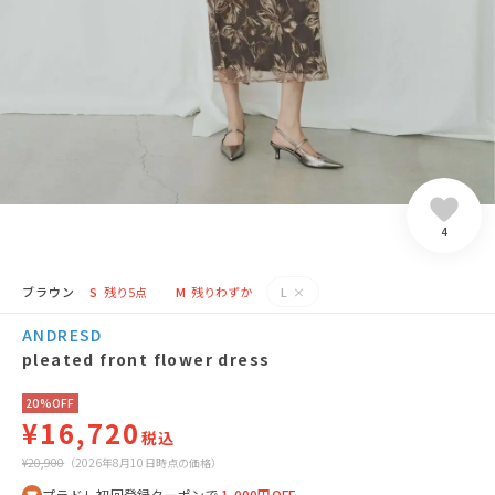
4
ブラウン
S
残り5点
M
残りわずか
L
×
ANDRESD
pleated front flower dress
20%OFF
¥16,720
税込
¥20,900
（2026年8月10日時点の価格）
プラドレ初回登録クーポンで
1,000円OFF