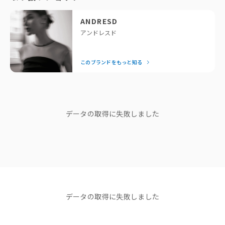
いう方に私たちが全力でおすすめしているのがANDRESDで
透ける
透けない
Mサイズ
Color
す。専属デザイナーが細部までこだわったモードなデザイン
柔らかい
硬い
ANDRESD
beige / brown / bluegray / charcoal / green
は、着るだけで一気に垢抜けるとスタッフにも大好評！
光沢
マット
アンドレスド
結婚式の後は、お出かけや女子会など日常でもたっぷり着回せ
るのが嬉しいポイント。「それどこの？」と聞かれること間違
📍ANDRESDスタッフコメント
このブランドをもっと知る
いなしの、頼れるドレスブランドです。
ドレッシーなオケージョンスタイルにおすすめの一着。
刺繍の華やかさとシルエットの美しさで、特別な日の装いを品よく引き立
— Editor Nishiyama
てます。
ブランドストーリー
◇商品仕様
Lサイズ
データの取得に失敗しました
裏地：あり
"他人の正解は、 私のドレスコード
光沢感：なし
じゃない。"
透け感：あり（デコルテ〜袖）
ブランドディレクターasaさん
ウエストゴム：なし
ポケット：なし
伸縮性：なし
ショップニュース
生地の厚さ：やや薄手
NEWS
NEWS
NEWS
ファスナー：あり（後中心）
【NEW ARRIVAL】新着商品
【NEW ARRIVAL】新着商品
【NEW AR
洗濯方法：クリーニング店にご相談ください。
データの取得に失敗しました
のご紹介＜ANDRESD＞
のご紹介＜ANDRESD＞
イテムが追
2025.12.09
2025.12.01
コーディネート
原産国
すべて見る