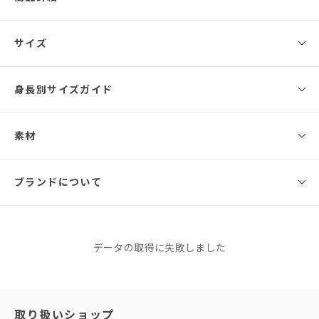
◾️ブランド
サイズ
ANDRESD
存在感のある大きめのフラワー刺繍が、全体を華やかに彩るオケージョン
身長別サイズガイド
サイズ
総丈
バスト
ウエスト
ヒップ
肩幅
ドレス。
カラーごとに異なる刺繍糸を使用し、それぞれ違ったムードを楽しめる一
S
124cm
82cm
67cm
92cm
32cm
着です。
素材
156cm
160cm
165cm
ベージュには、さりげなく光るゴールドラメ糸を採用。
M
128cm
86cm
71cm
96cm
33cm
その他のカラーにはグラデーション糸を使用し、奥行きのある表情に仕上
171cm
◾️素材
ブランドについて
げています。
L
130cm
90cm
75cm
100cm
34cm
＜本体＞
Sサイズ
基布：ポリエステル100％
フロントに施したアシンメトリーなタックプリーツが、程よいモード感を
※同商品でも生産の過程で個体差が生じる場合があります。
刺繍糸：ポリエステル100％
プラス。
サイズガイド
＜別布＞
さらに、ウエストのアシメ切替が縦ラインを美しく強調し、ストレートシ
ANDRESD
データの取得に失敗しました
ポリエステル100％
ルエットながらも単調にならず、すっきりとした印象に導きます。
アンドレスド
＜裏地＞
ポリエステル100％
袖には柔らかなチュール素材を使用し、ロング丈でも重く見えないバラン
このブランドをもっと知る
スに。
抜け感を演出しながら、全体を軽やかにまとめました。
「せっかくなら、今っぽくておしゃれなドレスを着たい！」と
取り扱いショップ
厚手
薄地