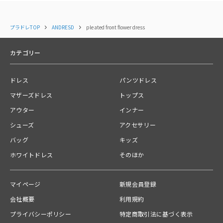
中国
プラドレTOP
ANDRESD
pleated front flower dress
関連カテゴリー
ドレス
カテゴリー
タグ
ドレス
パンツドレス
#
ストレート
#
骨格ウェーブ
#
骨格ストレート
#
七分袖〜長袖
マザーズドレス
トップス
#
ロング丈
#
イエベ
#
ブルベ
#
20代
#
30代
#
40代
アウター
インナー
#
50代〜
シューズ
アクセサリー
バッグ
キッズ
送料
ホワイトドレス
そのほか
【宅急便】配送ごとに600円
ご注文の商品合計金額が￥10,000(税込)以上の場合は、送料無料とな
ります。
マイページ
新規会員登録
会社概要
利用規約
お問い合わせ番号
01KGRX6FBEQ7TMWBTWFEWQH23A
プライバシーポリシー
特定商取引法に基づく表示