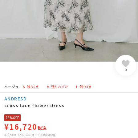
0
ベージュ
S
残り2点
M
残りわずか
L
残り3点
ANDRESD
cross lace flower dress
20%OFF
¥16,720
税込
¥20,900
（2026年8月6日時点の価格）