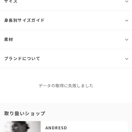
◾️ブランド
サイズ
ANDRESD
シアー素材に繊細なフラワー刺繍を施した、軽やかに揺れるロングドレス。
身長別サイズガイド
サイズ
総丈
バスト
ウエスト
ヒップ
肩幅
淡いトーンの生地に浮かび上がるブラックのコントラストが、
クラシカルでありながらモダンなムードを演出します。
S
124cm
84cm
68cm
36cm
素材
ゴールドラメの煌めきを織り込んだチュール素材に、
156cm
160cm
165cm
華奢なラインで描かれたフラワーパターンを重ねた、表情豊かな刺繍生地を
M
128cm
88cm
72cm
37cm
採用。
171cm
◾️素材
ブランドについて
動くたびに奥行きのある輝きと軽やかさを感じられる仕上がりです。
L
130cm
92cm
76cm
38cm
本体（基布）：ポリエステル100％
Mサイズ
刺繍糸：ポリエステル100％
肩からウエストにかけてあしらったクロスデザインのブラックレースが、
※同商品でも生産の過程で個体差が生じる場合があります。
袖裏：ポリエステル100％
全体の印象を引き締め、シルエットにメリハリをプラス。
サイズガイド
裏地：ポリエステル100％
甘さの中にシャープさを添え、エレガントで洗練された佇まいに導きます。
ANDRESD
データの取得に失敗しました
アンドレスド
フォーマルなシーンはもちろん、パーティーや特別なディナーなど、
厚手
薄地
華やぎが求められる場面にも映える一着です。
このブランドをもっと知る
透ける
透けない
柔らかい
硬い
Color
「せっかくなら、今っぽくておしゃれなドレスを着たい！」とい
取り扱いショップ
光沢
マット
beige / gray / mocha
う方に私たちが全力でおすすめしているのがANDRESDです。専
Lサイズ
属デザイナーが細部までこだわったモードなデザインは、着るだ
ANDRESD