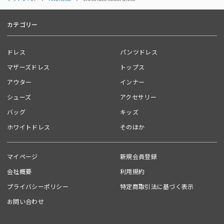
タグ
カテゴリー
#
フレア
#
骨格ウェーブ
#
七分袖〜長袖
#
ロング丈
#
レース
#
刺繍
#
イエベ
#
ブルベ
#
10代
#
20代
ドレス
パンツドレス
マザーズドレス
トップス
送料
アウター
インナー
【宅急便】配送ごとに600円
ご注文の商品合計金額が￥10,000(税込)以上の場合は、送料無料となり
シューズ
アクセサリー
ます。
バッグ
キッズ
ホワイトドレス
そのほか
お問い合わせ番号
01KGRX6FFXWHNQWNPSCZPSQG1N
マイページ
新規会員登録
品番 ：
50357
会社概要
利用規約
プライバシーポリシー
特定商取引法に基づく表示
お問い合わせ