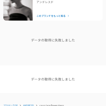
けで一気に垢抜けるとスタッフにも大好評！
アンドレスド
📍ANDRESDスタッフコメント
結婚式の後は、お出かけや女子会など日常でもたっぷり着回せる
他と被らない、クラシカルかつモダンなムードが魅力の一着。
のが嬉しいポイント。「それどこの？」と聞かれること間違いな
特別感がありながらも、品よく着こなせるドレスです。
このブランドをもっと知る
しの、頼れるドレスブランドです。
◇商品仕様
— Editor Nishiyama
裏地：あり
ブランドストーリー
光沢感：なし
透け感：あり
データの取得に失敗しました
ウエストゴム：なし
"他人の正解は、 私のドレスコードじ
ポケット：なし
ゃない。"
伸縮性：なし
ブランドディレクターasaさん
生地の厚さ：やや薄手
ファスナー：あり（後中心）
洗濯方法：クリーニング店にご相談ください。
ショップニュース
NEWS
NEWS
NEWS
【NEW ARRIVAL】新着商品
【NEW ARRIVAL】新着商品
【NEW ARR
原産国
データの取得に失敗しました
のご紹介＜ANDRESD＞
のご紹介＜ANDRESD＞
イテムが追加
中国
2025.12.09
2025.12.01
コーディネート
すべて見る
関連カテゴリー
ドレス
プラドレTOP
ANDRESD
cross lace flower dress