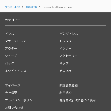
中国
プラドレTOP
ANDRESD
lace ruffle all-in-one dress
関連カテゴリー
カテゴリー
パンツドレス
ドレス
パンツドレス
タグ
マザーズドレス
トップス
#
骨格ナチュラル
#
七分袖〜長袖
#
ロング丈
#
レース
アウター
インナー
#
イエベ
#
ブルベ
#
20代
#
30代
シューズ
アクセサリー
バッグ
キッズ
送料
ホワイトドレス
そのほか
【宅急便】配送ごとに600円
ご注文の商品合計金額が￥10,000(税込)以上の場合は、送料無料とな
ります。
マイページ
新規会員登録
会社概要
利用規約
お問い合わせ番号
01KJBTNXX7XZRE8V7ZT34B5CS9
プライバシーポリシー
特定商取引法に基づく表示
お問い合わせ
品番 ：
50381