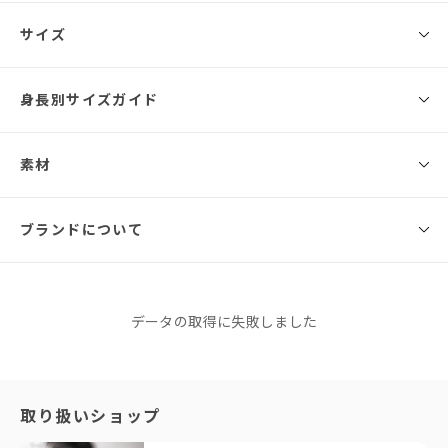
◾️ブランド
サイズ
ANDRESD
繊細なコードレースのブラウスに、
身長別サイズガイド
サイズ
総丈
バスト
ウエスト
ヒップ
肩幅
すっきりとしたオールインワンを重ねた
完成度の高いレイヤードスタイルで仕立てました。
ブラウスは細かな柄が浮かび上がるコードレースを使用し、
素材
132.5cm
156cm
160cm
164cm
84cm(オ
フロントに流れるラッフルと袖口のフレアで
(オール
ールイン
華やかさと軽やかさをプラス。
インワ
S
ワン) /
76cm
96cm
32cm
1枚でも主役になる存在感です。
171cm
ン) /
◾️素材
ブランドについて
92cm(ト
オールインワンは、ジャケットのような端正なフォルムを保ちながら、
47cm(ト
＜トップス＞
Sサイズ
ップス)
ポリエステル×レーヨン素材で程よい落ち感を演出。
ップス)
表地：レーヨン40％、ナイロン32％、コットン28％
身体のラインを拾いすぎないシルエットで、
＜オールインワン＞
上品さと動きやすさを両立しました。
136.5cm
表地：ポリエステル79％、レーヨン17％、ポリウレタン4％
86cm(オ
ANDRESD
データの取得に失敗しました
(オール
ポケットフラップやタックディテールにより体型を選ばず、
裏地：ポリエステル100％
ールイン
インワ
アンドレスド
フラットシューズでもバランスよく着られる丈設計で
M
ワン) /
80cm
100cm
33.5cm
ン) /
セレモニールックとしても成立する一着に。
このブランドをもっと知る
96cm(ト
厚手
薄地
48cm(ト
ップス)
セットでも単品でも着回し可能な、
透ける
透けない
ップス)
「せっかくなら、今っぽくておしゃれなドレスを着たい！」と
取り扱いショップ
汎用性の高いセットアップです。
柔らかい
硬い
いう方に私たちが全力でおすすめしているのがANDRESDで
139cm(
92cm(オ
※セット着用時は胸元の三角布を取り外してご着用ください。
光沢
マット
Mサイズ