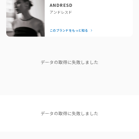
す。専属デザイナーが細部までこだわったモードなデザイン
オールイ
ールイン
ANDRESD
ンワン) /
ワン) /
は、着るだけで一気に垢抜けるとスタッフにも大好評！
📍ANDRESDスタッフコメント
アンドレスド
L
84cm
104cm
35cm
49.5cm(
100cm(
結婚式の後は、お出かけや女子会など日常でもたっぷり着回せ
それぞれ単品使いも可能で、スタイリングの幅が広がるアイテム。
トップ
トップ
るのが嬉しいポイント。「それどこの？」と聞かれること間違
ジャケットを羽織り、レースの衿を覗かせた着こなしもおすすめです。
ス)
ス)
このブランドをもっと知る
いなしの、頼れるドレスブランドです。
※同商品でも生産の過程で個体差が生じる場合があります。
◇ 仕様
— Editor Nishiyama
サイズガイド
裏地：あり（オールインワンのみ）
ブランドストーリー
光沢感：なし
Lサイズ
透け感：あり（ブラウスのみ）
データの取得に失敗しました
"他人の正解は、 私のドレスコード
ウエストゴム：なし
じゃない。"
ポケット：あり（オールインワンのみ）
ブランドディレクターasaさん
伸縮性：なし
生地の厚さ：やや薄め
ファスナー：あり（後中心）
ショップニュース
洗濯方法：クリーニング推奨
NEWS
NEWS
NEWS
【NEW ARRIVAL】新着商品
【NEW ARRIVAL】新着商品
【NEW AR
◇ カラー
データの取得に失敗しました
のご紹介＜ANDRESD＞
のご紹介＜ANDRESD＞
イテムが追
black / gray / beige
2025.12.09
2025.12.01
コーディネート
すべて見る
原産国