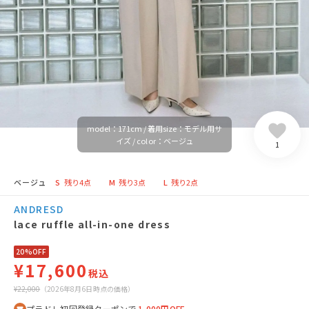
model：171cm / 着用size：モデル用サ
イズ / color：ベージュ
1
ベージュ
S
残り4点
M
残り3点
L
残り2点
ANDRESD
lace ruffle all-in-one dress
20%OFF
¥17,600
税込
¥22,000
（2026年8月6日時点の価格）
プラドレ初回登録クーポンで
1,000円OFF