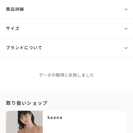
商品詳細
◾️ブランド
サイズ
kaene
ベージュ・ネイビー 新色追加
ブランドについて
サイズ
総丈
バスト
ウエスト
腕まわり
肩幅
ワンピースに合う少し短め着丈のジャケット。
片側につけたフリルもさりげなく、フォーマルワンピースの羽織として活
XS
38cm
92cm
30cm
36.5cm
躍します。
卒園式や入学式などのセレモニーシーンにもおすすめです。
kaene
データの取得に失敗しました
S
39cm
95cm
31cm
37cm
◇コーディネートアイテム
カエン
シフォン合わせロングワンピース（品番：100647）※同素材
M
40cm
98cm
32.5cm
37.5cm
このブランドをもっと知る
フォーマルシフォンワンピース（品番：100957）※ジャケットフリル部分
と同素材
「年齢を重ねても、ずっと大切に着られる一着が欲しい」とい
取り扱いショップ
L
41cm
101cm
34cm
38cm
う方には、迷わずkaeneをご提案しています。実際に袖を通す
▷ブラックフォーマル対応の靴はこちら
と、上質な生地感やシルエットの美しさに感動されるお客様が
XL
42cm
104cm
35.5cm
38.5cm
ポインテッドフラットパンプス（品番：050015）
kaene
本当に多いんです！
※同商品でも生産の過程で個体差が生じる場合があります。
・・・◆kaene Black Formal◆・・・
流行に左右されないタイムレスなデザインは、どんなフォーマ