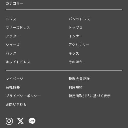
カテゴリー
◇素材
2026.05.11
2026.05.02
〈表地〉本体：ポリエステル100%、別布：ポリエステル100%
〈裏地〉ポリエステル100%
ドレス
パンツドレス
◇カラー
マザーズドレス
トップス
#1 FBK / フォーマルブラック
アウター
インナー
#05 beige / ベージュ
#57 navy / ネイビー
シューズ
アクセサリー
バッグ
キッズ
※商品ページと下げ札のカラー表記が異なる場合がございます。
ホワイトドレス
そのほか
◇品番・生産国
品番：005312
生産国：日本
マイページ
新規会員登録
会社概要
利用規約
原産国
プライバシーポリシー
特定商取引法に基づく表示
日本
お問い合わせ
関連カテゴリー
アウター