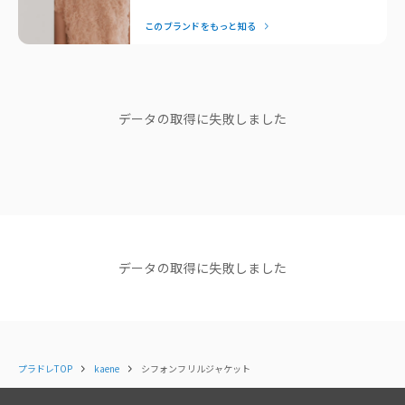
黒の発色の濃い生地を使用しています。
ルシーンでも自信を与えてくれます。特別な日はもちろん、日
礼服として、結婚式や卒業式などお祝いの席から、お葬式などお悔やみの
このブランドをもっと知る
常にも品よく馴染む「ずっと着たい」を叶えてくれるドレスブ
席まで、冠婚葬祭全般で着用することができるフォーマルウェアです。
ランドです。
普段使いやビジネスシーンでも着用できるよう、シンプルなデザインにこ
だわりました。
— Editor Nishiyama
ブランドストーリー
【着用シーン例】
データの取得に失敗しました
結婚式・入学式・卒業式・入園式・卒園式・セレモニー・七五三・お宮参
り・オフィス・弔事（喪服）
シンプルだから、 ごまかしはきかな
い
・・・・・・・・・・・・・・・・・・
代表取締役 日永和孝さん
◇詳細
生地の厚み：普通
伸縮性：なし
縫製工場 Factory mode Annaレ
データの取得に失敗しました
透け感：なし
ポート
光沢感：なし
代表取締役 日永和孝さん
裏地：あり
ポケット：なし
ショップニュース
ファスナー：なし
その他：前開きホック
プラドレTOP
kaene
シフォンフリルジャケット
NEWS
NEWS
NEWS
洗濯取扱い：洗濯機洗い可 ※ネットを必ずご使用下さい
【NEW ARRIVAL】新着商品
【NEW ARRIVAL】新着商品
【NEW AR
のご紹介＜kaene＞
のご紹介＜kaene＞
のご紹介＜k