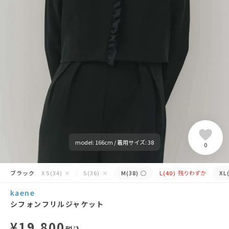
model: 166cm / 着用サイズ: 38
0
ブラック
XS(34)
×
S(36)
×
M(38)
○
L(40)
残りわずか
XL
kaene
シフォンフリルジャケット
¥19,800
税込