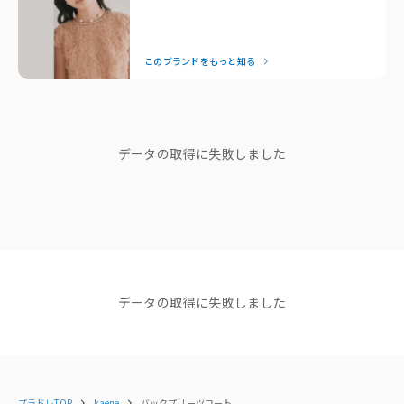
ポケット：あり
本当に多いんです！
ファスナー：なし
流行に左右されないタイムレスなデザインは、どんなフォーマ
その他：スナップ釦あり
ルシーンでも自信を与えてくれます。特別な日はもちろん、日
洗濯取扱い：ドライクリーニングのみ
このブランドをもっと知る
常にも品よく馴染む「ずっと着たい」を叶えてくれるドレスブ
ランドです。
◇素材
ポリエステル93％
— Editor Nishiyama
ポリウレタン7％
ブランドストーリー
データの取得に失敗しました
◇カラー
#80 black / ブラック
シンプルだから、 ごまかしはきかな
い
※商品ページと下げ札のカラー表記が異なる場合がございます。
代表取締役 日永和孝さん
◇品番・生産国
品番：004074
生産国：日本
縫製工場 Factory mode Annaレ
データの取得に失敗しました
ポート
代表取締役 日永和孝さん
原産国
日本
ショップニュース
プラドレTOP
kaene
バックプリーツコート