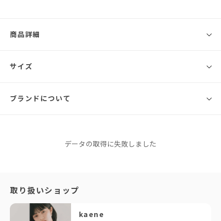
商品詳細
◾️ブランド
サイズ
kaene
動くと揺れるバックのプリーツがポイントのコート。
ブランドについて
サイズ
総丈
バスト
ウエスト
腕まわり
肩幅
きれいめなジャージ素材を使用しているためストレッチ性があり、着心地
も◎
Free
91cm
フォーマルシーンに対応できるコートをお探しの方に是非。
もちろんデイリー使いにもオススメです。
※同商品でも生産の過程で個体差が生じる場合があります。
kaene
※着用おすすめ時期：秋～初冬・春ごろ
データの取得に失敗しました
カエン
◇詳細
このブランドをもっと知る
生地の厚み：厚手
伸縮性：なし
「年齢を重ねても、ずっと大切に着られる一着が欲しい」とい
取り扱いショップ
透け感：なし
う方には、迷わずkaeneをご提案しています。実際に袖を通す
光沢感：なし
と、上質な生地感やシルエットの美しさに感動されるお客様が
裏地：なし
kaene