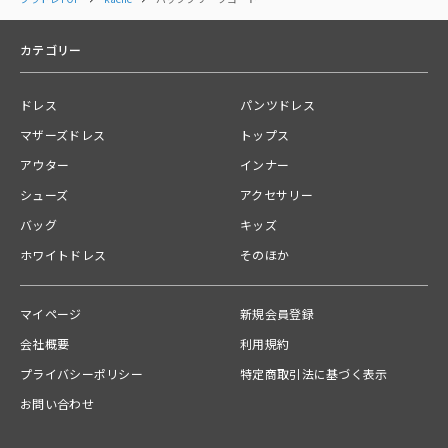
NEWS
NEWS
NEWS
関連カテゴリー
【NEW ARRIVAL】新着商品
【NEW ARRIVAL】新着商品
【NEW AR
アウター
のご紹介＜kaene＞
のご紹介＜kaene＞
のご紹介＜k
カテゴリー
2026.05.11
2026.05.02
送料
ドレス
パンツドレス
【飛脚宅配便】配送ごとに770円
ご注文の商品合計金額が￥15,000(税込)以上の場合は、送料無料とな
マザーズドレス
トップス
ります。
アウター
インナー
シューズ
アクセサリー
お問い合わせ番号
01KFGAVWPV9XMWJDRFV1Z0Y6JZ
バッグ
キッズ
ホワイトドレス
品番 ：
そのほか
004074
マイページ
新規会員登録
会社概要
利用規約
プライバシーポリシー
特定商取引法に基づく表示
お問い合わせ