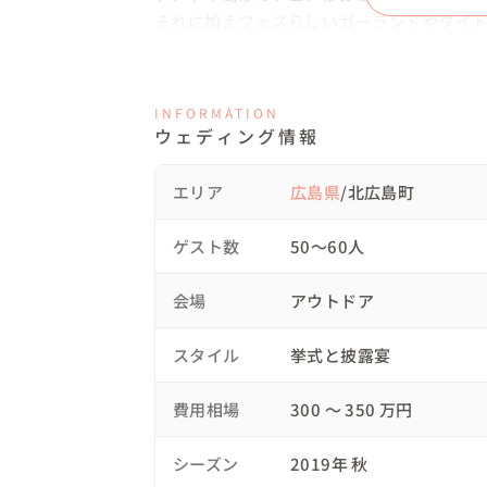
それに加えフェスらしいガーランドやタイ
シュやリストバンド、ドリンクカップなども
ゲストは場所を告げられずシークレット会場
INFORMATION
ゲスト会場ファーストミート

ウェディング情報
その瞬間から笑顔とHappyしかない三時間。
エリア
広島県
/北広島町
森の神様が見守ってくれてるような気がした
心地良い風と優しい光と最高の時間。

ゲスト数
50〜60人
ケーキカットはキャンプといえばローストチ
会場
アウトドア
可愛いケーキも良いのですが、オリジナリテ
スタイル
挙式と披露宴
プログラムではゲストに楽しんでもらえる、
みんなで歌って踊れるフェスタイムを組み込
費用相場
300 〜 350 万円
実は当日朝は土砂降り。

シーズン
2019年 秋
ジャッジを1時間ずらすギリギリ。
