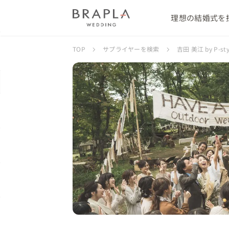
理想の結婚式を
TOP
サプライヤーを検索
吉田 美江 by P-s