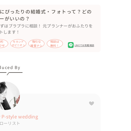
た。

にぴったりの結婚式・フォトって？どの
ーがいいの？
まずはブラプラに相談！ 元プランナーがおふたりを
トします！
節約
強引な
相談は
セカンド
ワザ
オピニオン
接客ナシ
無料！
LINEでお気軽相談
duced By
P-style wedding
ローリスト