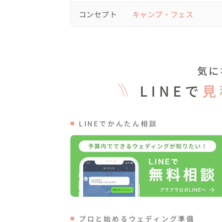
コンセプト
キャンプ・フェス
チーム誰もが諦めず奇跡を信じた2時間前...

空を見上げると眩しいほどのキラキラの太陽
それは一生忘れられない景色となりました。
気に
奇跡をありがとう。

LINEで
見
大好きなチームと涙しながらゲストを迎え
た。

LINEでかんたん相談
結婚式半年前

東京から最終便帰りの私に

深夜わざわざ会いに来てくれたおふたり。

今日この日のために。

プロと始めるウェディング準備
本番中、笑顔が止まらない新郎新婦を見なが