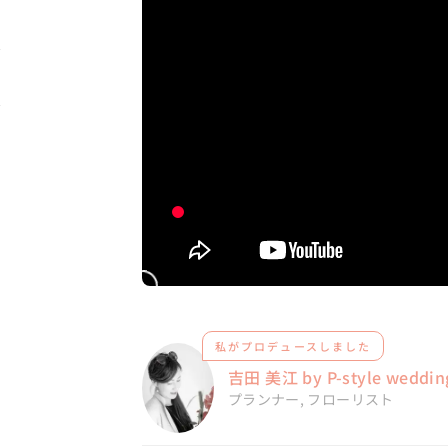
私がプロデュースしました
吉田 美江 by P-style weddin
プランナー
,
フローリスト