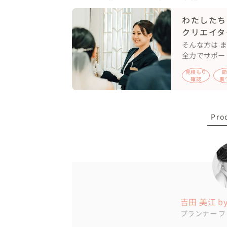
このウェディングの仕事がまた大好きになっ
わたしたち
クリエイタ
大好きな新婦新婦

そんな方は 
大好きなチームに

全力でサポー
心から感謝します。

見積もり
確認
裏
感動をありがとう。
Pro
吉田 美江 by 
プランナー
フ