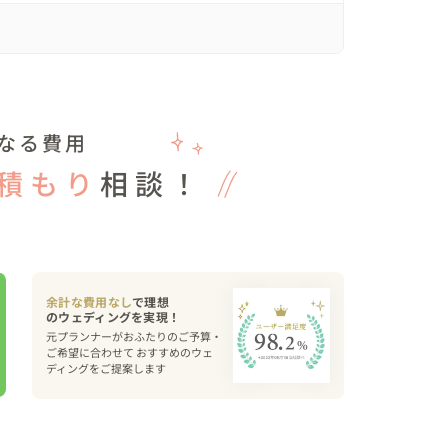
と産まれたばかりのような澄んだ水色の空。



なる費用
積もり
相談！
るあの瞬間の胸の高鳴りと感動は一生の宝物になっ
余計な費用なし
で理想
元プランナーがおふたりのご予算・
ご希望に合わせて おすすめのウェ
ディングをご提案します
ら
