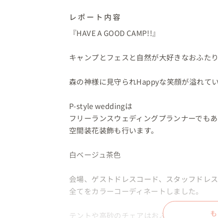
レポート内容
『HAVE A GOOD CAMP!!』

キャンプとフェスと自然が大好きなおふたり
森の神様に見守られHappyな笑顔が溢れてい
P-style weddingは

フリーランスウェディングプランナーでもあ
空間装花装飾も行います。

白ベージュ茶色

会場、ゲストドレスコード、スタッフドレス
全てをカラーコーディネートしました。

も
テントや高砂のチェアはおふたりが普段キャ