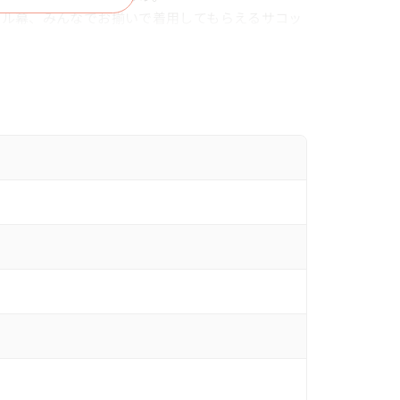
トル幕、みんなでお揃いで着用してもらえるサコッ
ご用意され、統一感を。

へと。





キン！

ィを出すべくチキンカットにされました。

笑ってもらえるような演出や、

むことにこだわられました。
