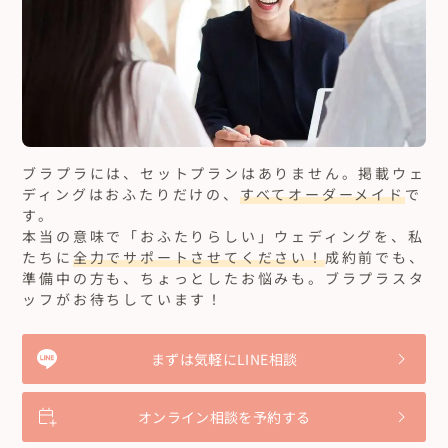
ブラプラには、セットプランはありません。
掲載ウェ
ディングはおふたりだけの、
すべてオーダーメイド
で
す。
本当の意味で「おふたりらしい」ウェディングを、私
たちに
全力でサポートさせてください！
成約前でも、
準備中の方も、ちょっとしたお悩みも。ブラプラスタ
ッフがお待ちしています！
まずは気軽にLINE相談
オンライン相談を予約する