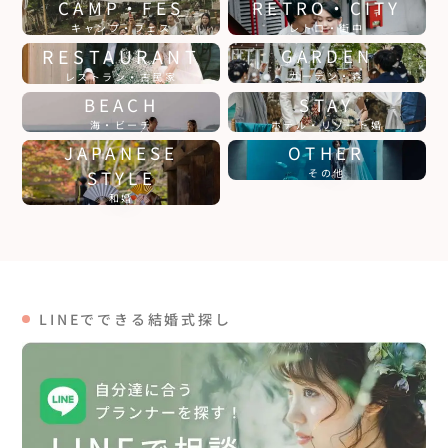
CAMP・FES
RETRO・CITY
キャンプ・フェス
レトロ・街中
RESTAURANT
GARDEN
ガーデン・森
レストラン・古民家
BEACH
STAY
海・ビーチ
ホテル・リゾート婚
JAPANESE
OTHER
STYLE
その他
和婚
LINEでできる結婚式探し