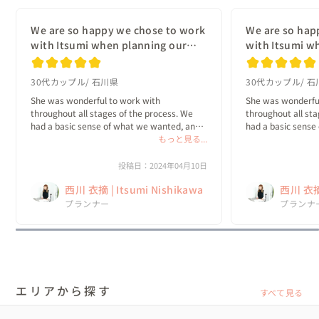
We are so happy we chose to work
We are so hap
with Itsumi when planning our
with Itsumi w
wedding!
wedding!
30代カップル
石川県
30代カップル
石
She was wonderful to work with 
She was wonderful
throughout all stages of the process. We 
throughout all sta
had a basic sense of what we wanted, and 
had a basic sense
Itsumi helped us develop a plan that was 
もっと見る...
Itsumi helped us d
true to our original vision but also included 
true to our origina
so many specific details that we never 
so many specific d
投稿日：2024年04月10日
would have...
would have...
西川 衣摘 | Itsumi Nishikawa
西川 衣摘 
プランナー
プランナ
エリアから探す
すべて見る