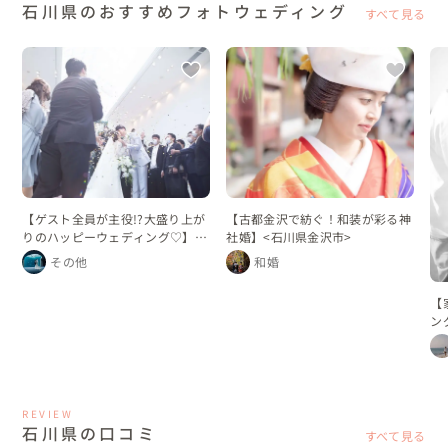
石川県のおすすめフォトウェディング
すべて見る
【ゲスト全員が主役!?大盛り上が
【古都金沢で紡ぐ！和装が彩る神
りのハッピーウェディング♡】＜
社婚】<石川県金沢市>
石川県金沢市＞
その他
和婚
【
ン
REVIEW
石川県の口コミ
すべて見る