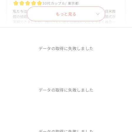
例えば、会場。名古屋、大阪、京都たくさん見学に行きました。
30代カップル
東京都
屋外の会場、ホテル、いろいろ悩んだのですが、最終的に、最初
私たちは日本人とアメリカ人という国際結婚でしたので、日米両
からいつみちゃんが提案してくれていた会場に決まりました。笑

もっと見る
国の結婚式の文化を取り入れた、他にはない素晴らしい結婚式が
もう、プロのいつみちゃんには最初から私達に合う会場が分かっ
実現できましたが、西川さんにはその両国の文化をうまく融合さ
てたんだねと主人と笑ったのも良い思い出です♪

せるため、非常に柔軟かつ迅速にご対応いただきました。

もっと見る...
披露宴の内容についても、「とにかく盛り上がりたい」「ダンス
実は、当初私は結婚式を行うことに対してあまり前向きではあり
【東京・つきじ治作】美食とダンス 心温まる和モダンウ
をしたい」という漠然としすぎているオーダーにも関わらず、毎回
ませんでした。しかし、結婚式を終えた今、夫婦で準備を進めな
エディング
私たちのやりたい事を理解して提案してくれました。

データの取得に失敗しました
がらさまざまな困難を乗り越え、大成功を収めた結婚式が夫婦の
絆を一層強固にしてくれたと実感しています。結婚式を挙げたこと
特に、私たちのキャラクターに合わせてスタッフの皆様をキャス
は本当に良かったと、心から断言できます。

ティングしてくれていて、技術面だけでなく、当日のメンタル面も
とても安心できて健やかに過ごせました。結婚式関係なく、もう
Itsumi was a miracle for us!
また、親族や友人からも「これまでで参加した中で、最高の結婚
一度皆さんで集まりたいくらい素敵なメンバーでした！

30代カップル
岐阜県
式だった」と感謝の言葉をいただきました。これも西川さんのプ
ロ意識溢れる手厚いサポートがあったからこそです。

There are so many things Itsumi has done for us that we are 
参加してくれた親族や友人たちも、こんなに盛り上がった結婚式
改めて心よりお礼申し上げます。
grateful for. We don’t even know where to begin! At the very 
来るの初めて！余韻がすごい！など何度も言ってくれて、私たちだ
データの取得に失敗しました
least, we can absolutely say that she was a miracle for us.

けが主役ではなくゲスト側が楽しむことができるのが理想だった
もっと見る...
ので大成功！

Planning this party was not easy at first and we struggled to 
imagine it working, but when she came along our worries 
新郎新婦側関係なくゲスト達が交わって会話している姿を観れて、
【岐阜・下呂】温泉で叶える大人の修学旅行ウェディン
quickly disappeared.

幸せでいっぱいでした。

グ
She was unbelievably persistent, caring, thoughtful, and 
こんなにたくさんの人と幸せを共有できる時間をつくることは2人
thorough with every piece of the plan, and we can absolutely 
では絶対不可能だったと思います。

データの取得に失敗しました