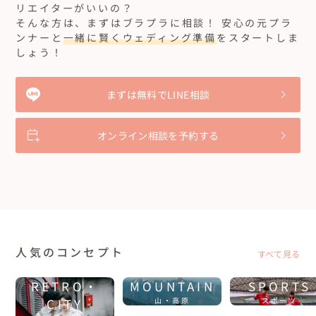
We are so happy we chose to work with Itsumi
リエイターがいいの？
本当に本当に良い日でした。衣摘さんに出会えてよかった！！二
when planning our wedding!
人とも衣摘さんが大好きで、関わってくれた全ての皆さんが大好
そんな方は、まずはブラプラに相談！ 安心の元プラ
きです！！
30代カップル
石川県
ンナーと
一緒に賢くウェディング準備
をスタートしま
しょう！
She was wonderful to work with throughout all stages of the 
process. We had a basic sense of what we wanted, and Itsumi 
helped us develop a plan that was true to our original vision but 
also included so many specific details that we never would have 
もっと見る...
まずは無料でLINE相談
thought of on our own but that made the experience truly 
magical.

【日本の里山ウェディング】石川県の田園で温もり溢れ
る3日間
オンライン相談を予約する
She has great taste, an eye for spectacular locations, and a 
knack for finding and incorporating delicious and authentic local 
cuisine. Throughout the planning process, Itsumi was 
indispensable in working with vendors, taking things off our 
衣摘さんは僕にとって最高のプランナーでした。
plate, and bridging the language gap.

20代カップル
愛知県
Her knowledge and connections were truly impressive, and we 
loved absolutely everyone who ended up involved in our special 
真面目なのに気さくな部分もあり、しかも抜群のセンスをもつ方
day.

だと感じ、サボり癖のある僕達の尻を叩き、抜群のアイデアで、否
定から入っちゃう僕も肯定を選択するアイデアばっかで衣摘さん
人気のコンセプト
すべて見る
On the day itself, she was masterful in keeping things running 
に相談したら間違いないと知らぬ間に思い、安心して相談が出来
もっと見る...
smoothly and making an instant connection with all our guests; 
ました！

everyone raved about her! And afterwards she helped us with 
RETRO・
MOUNTAIN
SPORTS
the important little details to help us transition seamlessly 
式当日の普段僕たちには見せないキリッとした仕事モードの顔、
CITY
山・高原
スポーツ
from wedding to honeymoon.

僕たちの式をぜったい成功させるんだ！という気持ちが伝わって