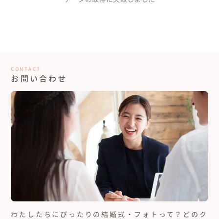
say that it was her hard work that helped everything come 
細やかな気遣いと温かい対応に感謝しています。
together smoothly. We truly could not have done it without her.

いつみちゃんに出会えて良かった。

30代カップル
愛知県
本当にありがとう！！
Thank you Itsumi, for always listening to our ideas and 
西川さんが色々提案してくれ、それをきっかけにイメージが膨ら
concerns, giving your professional advice and honest opinions, 
み望んでいた式になった。細かく決めきれていない部分（装飾・
and reassuring us that everything would work out. We would 
曲）をセンスよく埋めてくれた。結婚式はやりたくないな…と思
not be happier with the result and will never forget her 
っていた自分が、終わった今は本当にやって良かったと思ってい
もっと見る...
kindness.
CONTACT
ます。イメージも無いところから始まりましたが、西川さんはじめ
お問い合わせ
関わってくれた色々なスタッフの方がきっかけを与えてくれた
り、前に進めてくれたおかげで、やりたいと思える結婚式が見つ
かりました。そして当日はそのような式になるよう動いていただ
き、安心しました。式をやって、自分たちの周りには本当に良い人
二人にとっても来てくれた方々にとっても素敵な一日に
がいっぱいいて、その人達との繋がりを大切にしていこうと改めて
なりました。
思えました。
20代カップル
東京都
形式ばったものや綺麗に着飾ることが恥ずかしくて苦手で、結婚
式を挙げたいという気持ちがほぼ無かった私達ですが、セレモニ
ーも披露宴もリラックスしていて、ゲストの方も、皆さんリラック
スされていたように思います。友達からは、二人展を見ているみた
もっと見る...
いだったとか、終わってほしくない式だったと言ってもらえまし
た。二人らしさがぎゅっと詰まったパーティーは、衣摘さんのお
力があって実現できました。衣摘さんとお会いできて本当に嬉し
いです。衣摘さんと出会って一年間、本当に濃い時間を過ごして、
わたしたちにぴったりの結婚式・フォトって？どのク
積み上げてきたものが幸せな一日に繋がって、言葉にならないほど