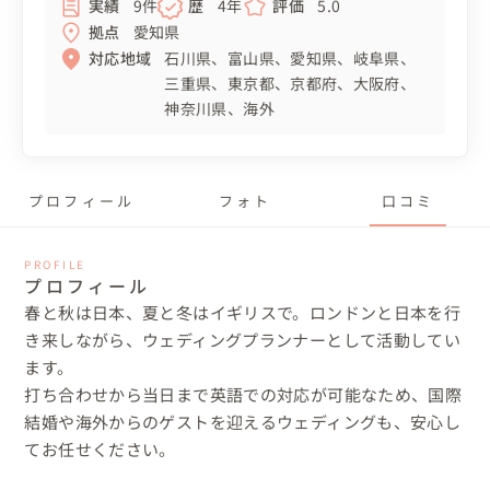
実績
9件
歴
4年
評価
5.0
拠点
愛知県
対応地域
石川県
富山県
愛知県
岐阜県
三重県
東京都
京都府
大阪府
神奈川県
海外
プロフィール
フォト
口コミ
PROFILE
プロフィール
春と秋は日本、夏と冬はイギリスで。ロンドンと日本を行
き来しながら、ウェディングプランナーとして活動してい
ます。

打ち合わせから当日まで英語での対応が可能なため、国際
結婚や海外からのゲストを迎えるウェディングも、安心し
てお任せください。
