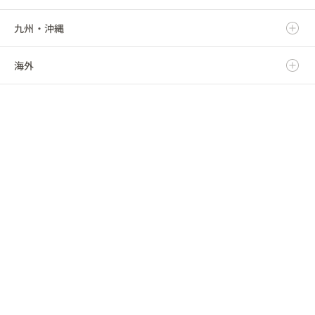
九州・沖縄
福島県
千葉県
三重県
石川県
京都府
鳥取県
海外
東京都
福井県
大阪府
島根県
福岡県
神奈川県
山梨県
兵庫県
岡山県
佐賀県
海外
長野県
奈良県
広島県
長崎県
和歌山県
山口県
熊本県
徳島県
大分県
香川県
宮崎県
愛媛県
鹿児島県