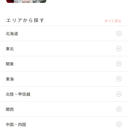
レトロ・街中
We would recommend her to anyone looking to plan a unique, 
すごく嬉しかったのと、衣摘さんの泣いてる姿を見て、こんな感情
special experience!
移入していただけたなんてと思うといまでも感無量です。衣摘さん
でよかった。きっと私が知らない中での準備・トラブル等も全部
ケアしてくれたんだなと思うとさらにさらに感無量です。

エリアから探す
すべて見る
1日では終わらないじんわりと胸にくる感覚、多幸感を感じるのも
北海道
衣摘さんのおかげだと思っております。本当にほんとうにありがと
うございました！！！！！

東北
北海道
準備は大変でしたが、衣摘さんが優しく気長に待ちながら、時に
はプッシュしてくれたのでなんとか間に合いました（笑）悩んだ
ときにはいつもナイスアイディアをくれたり、こだわりが多い私
関東
青森県
たちなので変更事項も多かったですが柔軟に対応してくれたり
と、最高の結婚式だったと思えるのは、衣摘さんをはじめたくさ
んのスタッフの方々の支えがあったからこそです。

東海
岩手県
茨城県
衣摘さんだいすきです！！！！！

これからもよろしく！！！！
北陸・甲信越
宮城県
栃木県
岐阜県
関西
秋田県
群馬県
静岡県
新潟県
中国・四国
山形県
埼玉県
愛知県
富山県
滋賀県