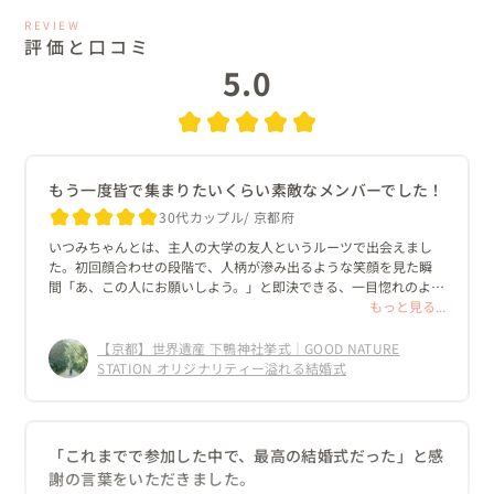
REVIEW
評価と口コミ
5.0
もう一度皆で集まりたいくらい素敵なメンバーでした！
30代カップル
京都府
いつみちゃんとは、主人の大学の友人というルーツで出会えまし
た。初回顔合わせの段階で、人柄が滲み出るような笑顔を見た瞬
間「あ、この人にお願いしよう。」と即決できる、一目惚れのよう
な出会いでした！

もっと見る...
初回からまるで昔からの友人に相談している感覚で、自分のこと
【京都】世界遺産 下鴨神社挙式｜GOOD NATURE
のように寄り添ってくださる姿勢がとても話しやすかったのを覚
STATION オリジナリティー溢れる結婚式
えています。

初めての結婚式は情報が入るとやりたいことなどが溢れてきて纏
まらなくなる瞬間もあったのですが、そんな時はいつみちゃんが
「これまでで参加した中で、最高の結婚式だった」と感
軌道修正してくれます。

謝の言葉をいただきました。