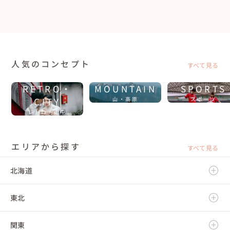
人気のコンセプト
すべて見る
RETRO・
MOUNTAIN
SPORTS
CITY
山・高原
スポーツ
レトロ・街中
エリアから探す
すべて見る
北海道
東北
北海道
関東
青森県