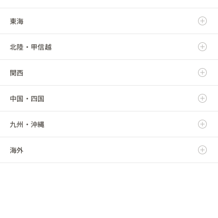
東海
岩手県
茨城県
北陸・甲信越
宮城県
栃木県
岐阜県
関西
秋田県
群馬県
静岡県
新潟県
中国・四国
山形県
埼玉県
愛知県
富山県
滋賀県
九州・沖縄
福島県
千葉県
三重県
石川県
京都府
鳥取県
海外
東京都
福井県
大阪府
島根県
福岡県
神奈川県
山梨県
兵庫県
岡山県
佐賀県
海外
長野県
奈良県
広島県
長崎県