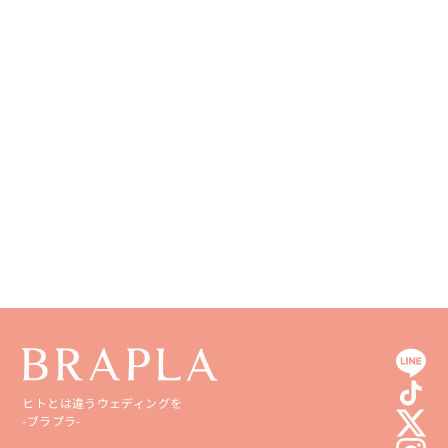
和歌山県
山口県
熊本県
徳島県
大分県
香川県
宮崎県
愛媛県
鹿児島県
高知県
沖縄県
ヒトとは違うウェディングを
-ブラプラ-