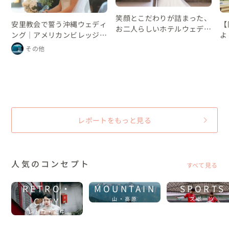
笑顔とこだわりが詰まった、
安里教会で誓う沖縄ウェディ
【
お二人らしいホテルウェディ
ング｜アメリカンビレッジの
よ
ング
レストランパーティー
プ
その他
ン
ン
な
レポートをもっと見る
人気のコンセプト
すべて見る
RETRO・
MOUNTAIN
SPORTS
CITY
山・高原
スポーツ
レトロ・街中