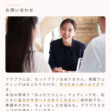
CONTACT
お問い合わせ
ブラプラには、セットプランはありません。
掲載ウェ
ディングはおふたりだけの、
すべてオーダーメイド
で
す。
本当の意味で「おふたりらしい」ウェディングを、私
たちに
全力でサポートさせてください！
成約前でも、
準備中の方も、ちょっとしたお悩みも。ブラプラスタ
ッフがお待ちしています！