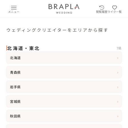
メニュー
閲覧履歴
ライク一覧
ウェディングクリエイターをエリアから探す
北海道・東北
7県
›
北海道
›
青森県
›
岩手県
›
宮城県
›
秋田県