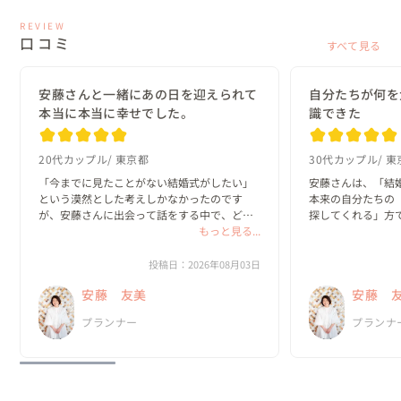
REVIEW
口コミ
すべて見る
安藤さんと一緒にあの日を迎えられて
自分たちが何を
本当に本当に幸せでした。
識できた
20代カップル
東京都
30代カップル
東
「今までに見たことがない結婚式がしたい」
安藤さんは、「結
という漠然とした考えしかなかったのです
本来の自分たちの
が、安藤さんに出会って話をする中で、どん
探してくれる」方で
な一日にしたいのか？がどんどん具体的にな
もっと見る...
っていきました。

私たちは、既存の
と実際のプロセス
投稿日：2026年08月03日
何より嬉しかったのは、私達がやりたいと思
っていました。

安藤 友美
安藤 
ったことを、安藤さんは「何として...
新郎・新婦に招待
プランナー
プランナ
の、ほと...