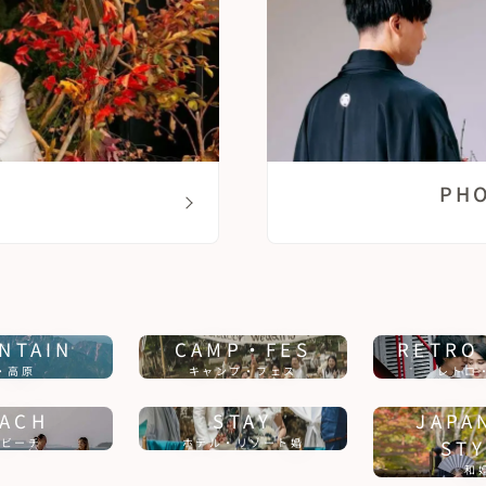
G
PH
NTAIN
CAMP・FES
RETRO
・高原
キャンプ・フェス
レトロ
ACH
STAY
JAPA
・ビーチ
ホテル・リゾート婚
STY
和