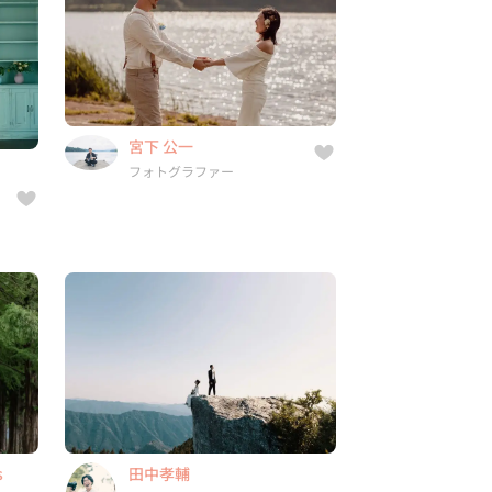
フォトグラファー
1件
8年
-
宮下 公一
県,
長野県, 東京都, 新潟県, 富山県,
フォトグラファー
...
s
田中孝輔
フォトグラファー
3件
6年
-
s
田中孝輔
府,
三重県, 北海道, 栃木県, 東京都,