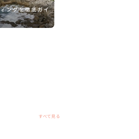
ディングを徹底ガイ
越前松島水族館での結婚
徹底ガイド！
すべて見る