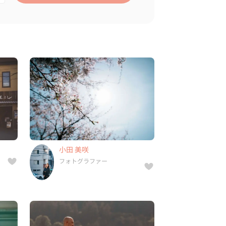
小田 美咲
フォトグラファー
1件
5年
-
小田 美咲
県,
広島県, 北海道, 青森県, 岩手県,
フォトグラファー
...
宮下 公一