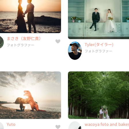
フォトグラファー
フォトグラファー
6件
9年
5.0
2件
4年
-
まさき（友野仁貴）
岡山県, 北海道, 青森県, 岩手県,
兵庫県, 北海道, 青森県, 岩手
Tyler(タイラー)
フォトグラファー
...
...
フォトグラファー
Yuto
wacoya foto and bake
フォトグラファー
フォトグラファー
1件
5年
-
京都府, 福井県, 滋賀県, 京都府,
...
10件
14年
5.0
Yuto
wacoya foto and bake
滋賀県, 京都府, 東京都, 大阪