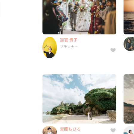
プランナー
6件
8年
-
道官 貴子
福井県, 福井県, 石川県, 富山県
プランナー
宮腰ちひろ
フォトグラファー
4件
8年
5.0
宮腰ちひろ
愛知県, 北海道, 東京都, 神奈川