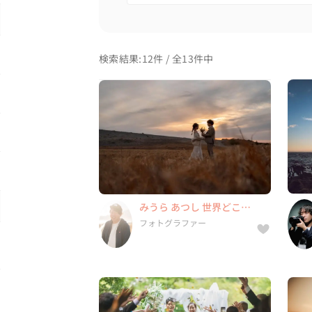
検索結果:12件 / 全13件中
みうら あつし 世界どこで
もフッ軽カメラマン
フォトグラファー
13件
13年
5.0
みうら あつし 世界どこで
静岡県, 北海道, 青森県, 岩手県,
もフッ軽カメラマン
フォトグラファー
...
道官 貴子