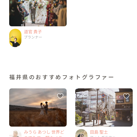
道官 貴子
プランナー
福井県のおすすめフォトグラファー
みうら あつし 世界ど
田島 聖土