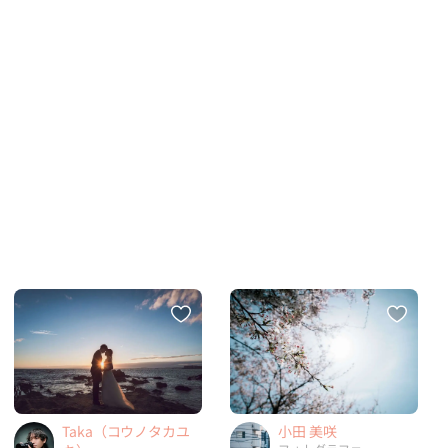
Taka（コウノタカユ
小田 美咲