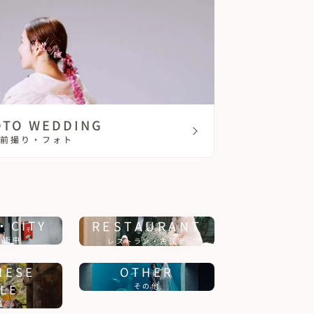
OTO WEDDING
前撮り・フォト
・CITY
RESTAURANT
・街中
レストラン・古民家
NESE
OTHER
LE
その他
婚