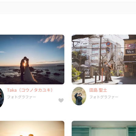
Taka（コウノタカユキ）
田島 聖土
フォトグラファー
フォトグラファー
9件
13年
5.0
11件
5年
5.0
Taka（コウノタカユキ）
田島 聖土
東京都, 東京都, 神奈川県, 千葉
兵庫県, 北海道, 青森県, 岩手
フォトグラファー
フォトグラファー
県, ...
...
まさき（友野仁貴）
Tyler(タイラー)