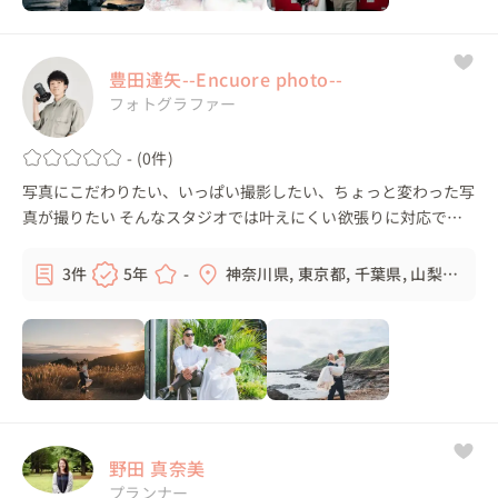
豊田達矢--Encuore photo--
フォトグラファー
- (0件)
写真にこだわりたい、いっぱい撮影したい、ちょっと変わった写
真が撮りたい そんなスタジオでは叶えにくい欲張りに対応でき
たり、写真の雰囲気が選べるのがフリーカメラマンの強みです。
そしてさらにEncuoreで...
3件
5年
-
神奈川県, 東京都, 千葉県, 山梨
県, ...
野田 真奈美
プランナー