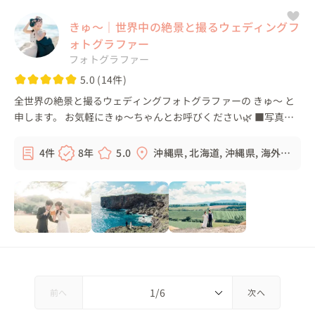
きゅ〜｜世界中の絶景と撮るウェディングフ
ォトグラファー
フォトグラファー
5.0 (14件)
全世界の絶景と撮るウェディングフォトグラファーの きゅ〜 と
申します。 お気軽にきゅ〜ちゃんとお呼びください🌿 ■写真活
動について "美しい自然風景に溶け込み、 おふたりらしさをまる
でおとぎ話の世界のよ...
4件
8年
5.0
沖縄県, 北海道, 沖縄県, 海外,
...
前へ
次へ