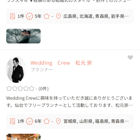
ルウェディング ・レストランでのウェディング ・式場（持ち込
み経験あり）ウェデ...
1件
5年
-
広島県, 北海道, 青森県, 岩手県,
...
Wedding Crew 松元 崇
プランナー
- (0件)
Wedding Crewに興味を持っていただき誠にありがとうございま
す。仙台でフリープランナーとして活動しております、松元崇と
申します。 横浜・表参道・仙台の結婚式場などでウェディング
プランナー歴15年以上、これま...
1件
6年
-
宮城県, 山形県, 福島県, 青森県,
...