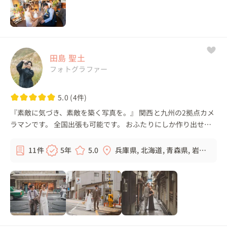
田島 聖土
フォトグラファー
5.0 (4件)
『素敵に気づき、素敵を築く写真を。』 関西と九州の2拠点カメ
ラマンです。 全国出張も可能です。 おふたりにしか作り出せな
い空気、時間、表情 素敵な瞬間がたくさんあると思います。 素
敵な瞬間をカタ...
11件
5年
5.0
兵庫県, 北海道, 青森県, 岩手
県, ...