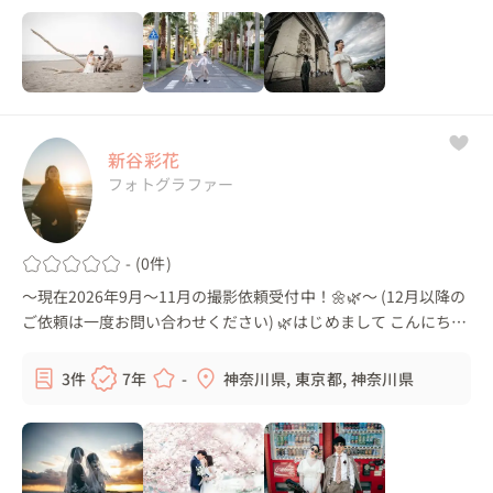
新谷彩花
フォトグラファー
- (0件)
〜現在2026年9月〜11月の撮影依頼受付中！🌼🌿〜 (12月以降の
ご依頼は一度お問い合わせください) 🌿はじめまして こんにち
は！フリーランスカメラマンの新谷彩花(しんがいあやか)です🌷
福岡県出身で現在は神...
3件
7年
-
神奈川県, 東京都, 神奈川県