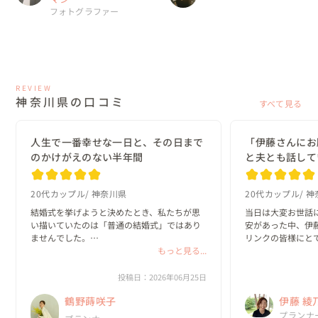
フォトグラファー
REVIEW
神奈川県の口コミ
すべて見る
人生で一番幸せな一日と、その日まで
「伊藤さんにお
のかけがえのない半年間
と夫とも話して
20代カップル
神奈川県
20代カップル
神
結婚式を挙げようと決めたとき、私たちが思
当日は大変お世話
い描いていたのは「普通の結婚式」ではあり
安があった中、伊
ませんでした。

リンクの皆様にと
もっと見る...
かげで、安心して
ゲストに思いきり楽しんでもらえること。

た。

私たちらしいオリジナルな世界観があるこ
投稿日：2026年06月25日
と。

「伊藤さんにお願
鶴野蒔咲子
伊藤 綾
そして、自分たちの想いを一つひとつ形にで
も話していました♪
きること。

これから無事に出産を
No.1
プランナ