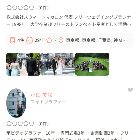
- (0件)
株式会社スウィートマカロン 代表 フリーウェデイングプランナ
ー 1998年 大学卒業後フリーのトランペット奏者として活動。
その間、両親の経営する飲食店でアルバイトで携わっていたウェ
ディングの仕事に魅せられ...
4件
29年
-
東京都, 東京都, 千葉県, 神奈川
県, ...
小田 美咲
フォトグラファー
- (0件)
▼ビデオグラファー10年 ・専門式場3年 ・企業動画2年 ・フリー
ランス４年 ▼経験のある結婚式のスタイル ・野外でのカジュア