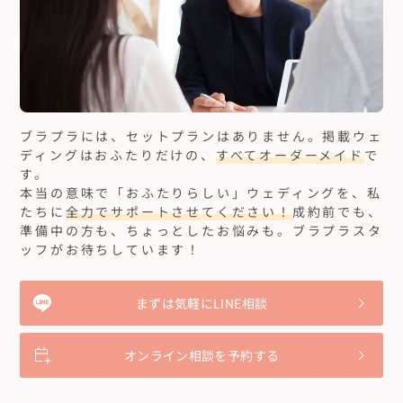
ブラプラには、セットプランはありません。
掲載ウェ
ディングはおふたりだけの、
すべてオーダーメイド
で
す。
本当の意味で「おふたりらしい」ウェディングを、私
たちに
全力でサポートさせてください！
成約前でも、
準備中の方も、ちょっとしたお悩みも。ブラプラスタ
ッフがお待ちしています！
まずは気軽にLINE相談
オンライン相談を予約する