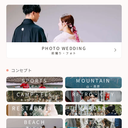
PHOTO WEDDING
前撮り・フォト
コンセプト
SPORTS
MOUNTAIN
スポーツ
山・高原
CAMP・FES
RETRO・CITY
キャンプ・フェス
レトロ・街中
RESTAURANT
GARDEN
ガーデン・森
レストラン・古民家
BEACH
STAY
海・ビーチ
ホテル・リゾート婚