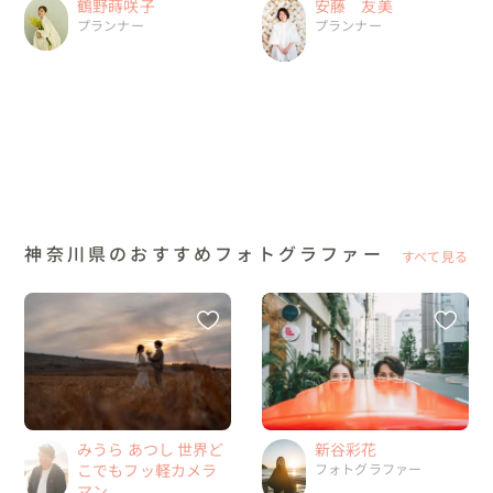
安藤 友美
鶴野蒔咲子
プランナー
プランナー
神奈川県のおすすめフォトグラファー
すべて見る
みうら あつし 世界ど
新谷彩花
こでもフッ軽カメラ
フォトグラファー
マン