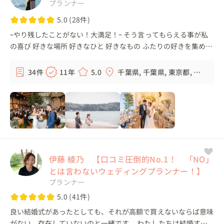
プランナー
5.0 (28件)
ｰやり残したことがない！大満足！ｰ そう言ってもらえる事が私
の喜び 好きな場所 好きなひと 好きなもの ふたりの好きを集めた
人とは違う《ふたりらしい楽しい結婚式》を一緒に創っていきま
す 自由な発...
34件
11年
5.0
千葉県, 千葉県, 東京都, 埼
玉県, ...
伊藤 綾乃 【口コミ圧倒的No.1！ 「NO」
とは言わないウェディングプランナー！】
プランナー
5.0 (41件)
良い結婚式があったとしても、それが高額で買えないならば意味
がない。存在していないのと一緒です。 わたしたちは結婚する