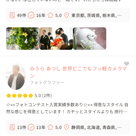
すべてのひとに「自分たちらしい」結婚式をおこなっていただき
たい想いがあります。それ...
49件
16年
5.0
東京都, 茨城県, 栃木県, 群
馬県, ...
みうら あつし 世界どこでもフッ軽カメラマ
ン
フォトグラファー
5.0 (2件)
☆⭐︎⭐︎フォトコンテスト入賞実績多数あり☆⭐︎⭐︎ 得意なスタイル 自
然な感じを得意としています！ カチッとスタイルよりも 旅行し
ているような、デートをしているような そんな時間を撮りたい
と思っています...
13件
13年
5.0
静岡県, 北海道, 青森県, 岩
手県, ...