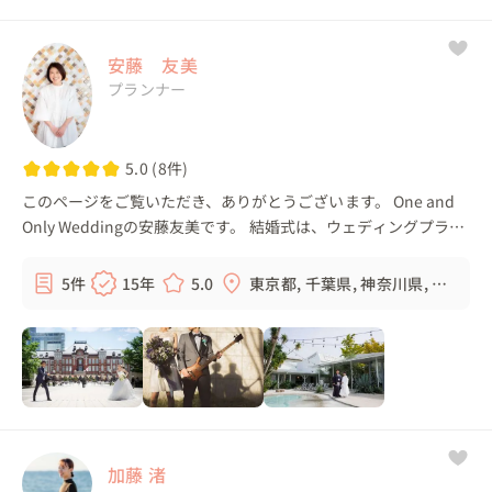
安藤 友美
プランナー
5.0 (8件)
このページをご覧いただき、ありがとうございます。 One and
Only Weddingの安藤友美です。 結婚式は、ウェディングプラン
ナー一人では創れません。 おふたり、ご家族、そして結婚式を
支えるスタッフ。 それ...
5件
15年
5.0
東京都, 千葉県, 神奈川県, 埼
玉県, ...
加藤 渚