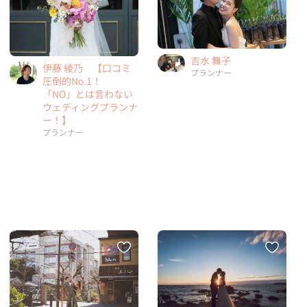
吉水 舞子
伊藤 綾乃 【口コミ
プランナー
圧倒的No.1！
「NO」とは言わない
ウェディングプランナ
ー！】
プランナー