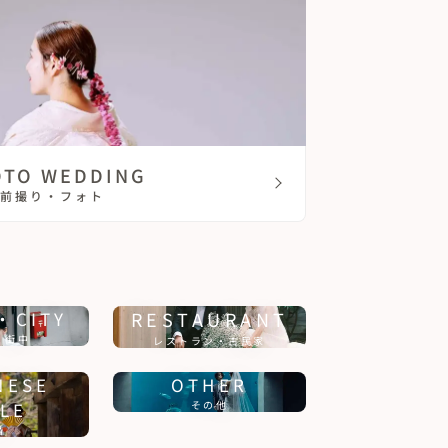
OTO WEDDING
前撮り・フォト
・CITY
RESTAURANT
・街中
レストラン・古民家
NESE
OTHER
LE
その他
婚