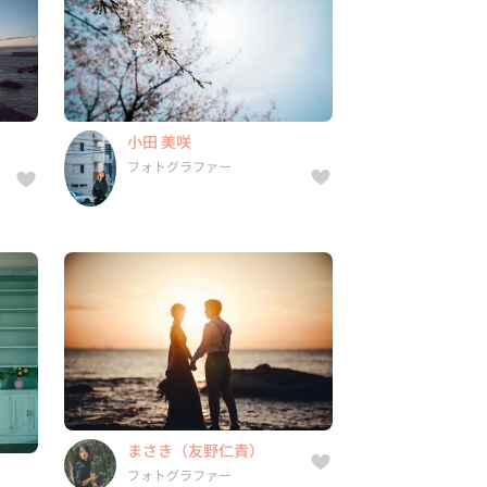
フォトグラファー
1件
5年
-
）
小田 美咲
葉
広島県, 北海道, 青森県, 岩手県,
フォトグラファー
...
まさき（友野仁貴）
フォトグラファー
6件
9年
5.0
まさき（友野仁貴）
県,
岡山県, 北海道, 青森県, 岩手県,
フォトグラファー
...