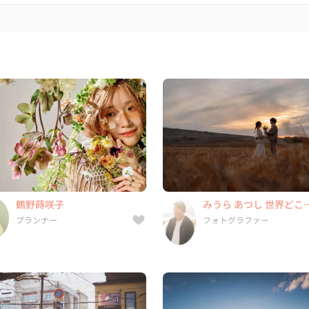
鶴野蒔咲子
みうら あつし 世界どこ
プランナー
もフッ軽カメラマン
フォトグラファー
25件
11年
5.0
13件
13年
5.0
鶴野蒔咲子
みうら あつし 世界どこ
東京都, 東京都, 神奈川県, 千葉
静岡県, 北海道, 青森県, 岩手
もフッ軽カメラマン
プランナー
フォトグラファー
県, ...
...
田島 聖土
Taka（コウノタカユキ