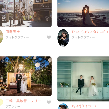
フォトグラファー
フォトグラファー
11件
5年
5.0
9件
13年
5.0
田島 聖土
Taka（コウノタカユキ
兵庫県, 北海道, 青森県, 岩手県,
東京都, 東京都, 神奈川県, 千
フォトグラファー
フォトグラファー
...
県, ...
三輪 美玻留 フリーウ
Tyler(タイラー)
ェディングプランナー
プランナー
フォトグラファー
bridal produce grace
7件
24年
5.0
2件
4年
-
三輪 美玻留 フリーウ
福岡県, 福岡県, 佐賀県, 長崎県,
兵庫県, 北海道, 青森県, 岩手
Tyler(タイラー)
ェディングプランナー
プランナー
...
...