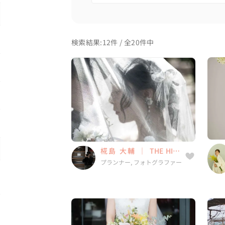
検索結果:12件 / 全20件中
椛島 大輔 ｜ THE HIVE
WEDDING
プランナー, フォトグラファー
7件
14年
5.0
椛島 大輔 ｜ THE HIVE
福岡県, 福岡県, 沖縄県, 海外,
WEDDING
プランナー, フォトグラファー
...
伊藤 綾乃 【口コミ圧倒