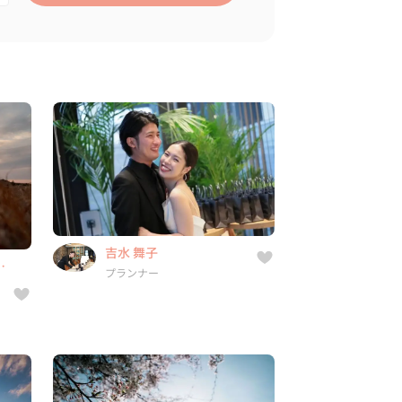
で
吉水 舞子
プランナー
8件
13年
-
吉水 舞子
で
県,
福岡県, 山口県, 福岡県, 佐賀県,
プランナー
...
）
小田 美咲