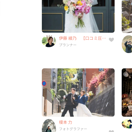
的No.1！ 「NO」とは
プランナー
言わないウェディングプ
ランナー！】
49件
16年
5.0
伊藤 綾乃 【口コミ圧倒
東京都, 茨城県, 栃木県, 群馬県,
的No.1！ 「NO」とは
プランナー
...
言わないウェディングプ
ランナー！】
榎本 力
フォトグラファー
1件
4年
-
榎本 力
福岡県, 福岡県, 佐賀県, 長崎県,
フォトグラファー
...