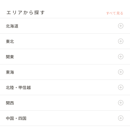
にぜひおすすめしたいです。

える機会をつくってくれてありがとう"と言われた事が印象的で嬉
たらゲームや海に遊びに行くなど自由に楽しめる構成にして、やり
結婚式場で型にはまった結婚式をやる意外にも選択肢がたくさん
しかったです。

たいがざっくりとしかイメージができていなかった演出などを実
あるということや、とにかく楽しいパーティーができるというこ
エリアから探す
家族からも素敵な空間で食事も美味しく、素敵な式だったと言っ
すべて見る
際にやるにはどうすればいいかなど細かい提案をしていただきま
とを小林さんのインスタなどを見ればわかるので、ぜひ見てみて
てもらえました♪

した。

ほしいです！
北海道
自分達らしい色を出せるとおもうので、こだわりが少なからずあ
実際に結婚式をやってみて、自分たちで想像していた通り、それ以
る人達にはオススメしたいです。オンリーワンな結婚式や前撮りが
上の理想の結婚式になって本当に大満足です！当日心から楽しめ
できると思います。

東北
北海道
たのはもちろん、終わってから思い返してもあれをやればよかっ
様々な事を一緒に時間をかけて考えてくれて、自分達らしい結婚式
た、あそこはもっとこうしたかったという後悔が全くありませ
ができて不満等はありません。

ん。できることなら何度でもしたいと思うくらい、私たちらしい
信頼できる小林さんご夫婦が、一から親身になってサポートして
関東
青森県
結婚式ができました！

くれるので、何から始めていいかわからない人でも形式にとらわ
結婚する前は、結婚式は挙げなくていいとすら思っていました
れない、自分たちらしい結婚式が必ずできます。本当に感謝してい
が、こんなにオリジナリティあふれ終始楽しいと思えた理想の式
ます。
東海
岩手県
茨城県
を挙げられて、本当に結婚式を挙げてよかったなと思いました。

また、両親が喜んでくれている姿を見られて少しは親孝行できた
のかなと思います。

北陸・甲信越
宮城県
栃木県
岐阜県
もし自分に子供ができて結婚式は挙げなくていいと思ってると言
われたら、考え直すよう言ってしまうかもしれません（笑）結婚
式ロスに陥っています。

関西
秋田県
群馬県
静岡県
新潟県
もし式場に依頼した場合は、今回のように犬や子どもたちなど私
たちが楽しんでほしいと思っていたゲスト全員に本当の意味で楽
中国・四国
山形県
埼玉県
愛知県
富山県
滋賀県
しんでもらうことは難しかったと思います。

また、会場の制限などで諦めた演出（リングドッグやカジュアル