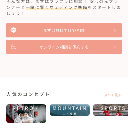
そんな方は、まずはブラプラに相談！ 安心の元プラ
ましょう！と言ってくださり更に私たちのイメージ以上の提案を
してくれるところ

結婚式でみんなに前撮りの写真を見てもらいたいなっていう気持
してくれ、とても頼もしかったです。

ンナーと
一緒に賢くウェディング準備
をスタートしま
フリープランナーってなに？と言うところから始まったフォトウ
・わからないところがあったらすぐに教えてくださるところ

ちになっています！

当日のペーパーアイテム等も、会場や私たちの雰囲気に合わせて
しょう！
エディングでしたが私たちにはとてもピッタリだったと感じてま
何度でもしたいと思うくらい私たちらしい結婚式がで
・招待状などの文言や写真など、細かくチェックしてくださるとこ
提案や作成してくれて、私たちらしい式にすることができました。

す！

ろ

きました
もしお願いしてなかったら着たかった衣装も着れずに、結婚式場
地元、雪国で撮りたい！自宅での撮影、家族にこの姿を見せた
・最初から最後までサポートが手厚いところ

での和装撮影になっていたのかもしれません。

沢山助かりましたが、1番はペーパーアイテムを打ち合わせ時に実
20代カップル
新潟県
い！全部叶えてくれました😄夫婦プランナーさんがとても素敵な
まずは無料でLINE相談
です。

際に作って持ってきてくれた事です。とてもイメージしやすく、助
雰囲気でした。2人だからこそ創れる雰囲気と、プランでとても楽
式場ではない場所でウェディングパーティーをしたいと思ってい
私たちのやりたいことを引き出して、いろんな提案をしてくれて、
かりました。音楽も悩んでいましたが、最適な提案をしてくれて
しい1日でした😄
ました。

結婚式をしようか迷っていたけど、やってよかったと大満足でし
とても素敵な撮影にしてくれます。本当に一生の思い出に残る撮影
大成功。助かりました。

元々新潟の海で行いたいと思っていて検索をしていたところ、
た。結婚式という型にとらわれず、友達と家族に囲まれて、楽しい
ができるのでみんなに経験して欲しいです！小林さん夫婦、とて
オンライン相談を予約する
instagramで新潟の海の家で式を挙げたという投稿を見つけまし
もっと見る...
時間を過ごすことができて幸せでした。

も素敵なお二人なので、ほんとに友達にお勧めします！カメラマ
予算面では、他の見積もりをもらっていないので比較はできませ
た。

友達と話す時間を多くとりたいという願いも実現できてよかった
ンさんも面白くて最高です！美容担当の方も、希望通りのヘアメ
んが、ここまでいろいろな事をしていただいて安いと思いまし
その投稿のプロフィールを見てフリープランナーさんの存在を知
です。

イクしてくれて幸せでした！
た。

りました。

私たちが考えていたようなウェディングパーティーができると思
仮にお願いしてなかったら、型にとらわれたもの。堅苦しいもの
結婚式をやってみて、2人のこだわりを沢山詰め込んだ式をできて
ってご連絡しました。

になっていたと思います。

本当に良かったです。楽しかったです。友人や親族のみんなが笑っ
料金的にも他会場に比べると安いと思います。色々サービスもして
ている姿、泣いている姿をみて大切な人たちと一緒に結婚式を挙
小林さんのご提案で良かったところは、式場ではない会場だった
くださりありがとうございました。

げることができてよかったと思いました。そして、みんなが私たち
ためイメージが湧きづらかったのですが詳しいデッサンで実際の
人気のコンセプト
にとって大切な存在なのだと改めて感じました。

すべて見る
イメージができ、デッサン通りのイメージの式にできました。

ゲストからは、パーティーに参加したのは初めてだったという人
打ち合わせも期間が長く取れたし、遠方に住んでいる私たちに合
が多かったですが、みんな楽しかったと言ってくれました。会場
どのようなカタチの結婚式でも思い出に残ることにはなると思い
RETRO・
MOUNTAIN
SPORTS
わせて打ち合わせの方法や日時など柔軟に対応していただけまし
の雰囲気や進行、小物のリストバンド、ポスターなども2人らしく
ますが、OWLさんにお願いして1番素晴らしい思い出にすることが
た。

て楽しい感じでよかったと言ってくれました。

CITY
山・高原
スポーツ
できました。

レトロ・街中
スタンダードな式で強制されがちなベールアップや新婦の手紙な
結婚式場じゃなくて、もっとラフな会で楽しい会をしたいという人
お互い共通の友人が多く、同窓会のようで友人達から"みんなに会
どの演出でやりたくないことを省略できたり、子どもたちが飽き