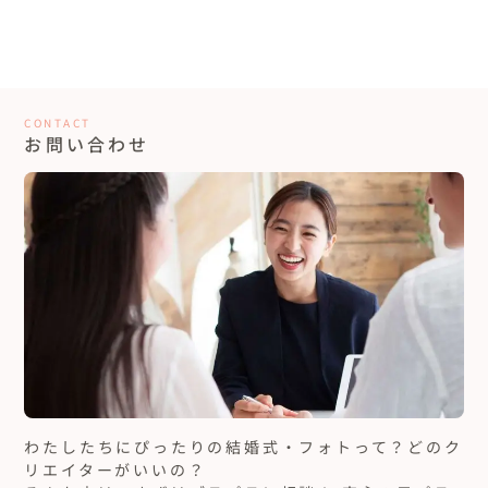
ープランナーならではの提案で良かったです。

じてます！

から選ぶのではなく、思い出の場所だったり、好きな場所での撮
影もできるのはなかなかないと思います！

ここは役立ったと思うところは、ちょっとしたことなど、いつでも
お願いしてなかったら地元の式場さんでフォトウエディングをし
事前にカメラマンさんとの打ち合わせがあり、今まで撮ってきた
lineで気軽にご相談に乗っていただけたこと、招待状、座席表・プ
ていたと思います…それか旅行がてらどこかで？とも話していた
友達と家族に囲まれて楽しい時間を過ごすことができ
写真を見せてくれたり、どんな写真を撮りたいかなど具体的に聞
ロフィールブックなどの作成をお手伝いいただいたことです。

のでそれもあったかもしれません。

いてくれるので安心です。撮影場所を決めるのに参考になりまし
て幸せでした
た！

実際にやってみて、挙式などは型にハマったものしかできないと思
CONTACT
20代カップル
新潟県
家族からは、やってよかったね！と喜んでもらえました！

本当は和装撮影だけの予定でしたが、カメラマンさんから洋装撮
お問い合わせ
っていたけれど、自由にできることがわかりました。

当日は予定通りなかなか行かない事が多かったけどプランナーさ
お願いしたきっかけは結婚式場はいくつか見学に行ったけど、自分
影の写真も見せてもらい、とても素敵だったので洋装撮影も追加
仮に依頼してなかったら、ありふれた感じ、もしくはもっとさっ
んのおかげだね！と言ってました！この日のおかげで、姉の結婚
達が思うようなパーティーをできそうなところはなかったからで
しました！

ぱりしたただのpartyだったと思います。

式の昔話に花が咲きました😊

す。レストランウエディングにしようと決めた後、インスタで偶然
撮影ではケータイで撮影風景の動画や写真を撮ってくれていて、オ
駆けつけてくれた友人にも沢山綺麗だねと褒めていただきました
アカウントを見つけたので、話を聞いてみたいと思いました。

もっと見る...
フショットのような動画や写真も送ってもらえます！とても楽し
プラン・プロデュース料もとても満足です。ところどころサービス
😂笑

いです！

していただいたところもあり、嬉しかったです。

小林さんならではの提案で良かったところは、

LINEでこまめにやり取りができるのもとても助かりました！

プランやプロデュース料は安いと感じました！

・自分達の好きなものや色を取り入れてくださった会場作り（デ
自由度が高い分考えることなどが多いため、それが苦にならない
びっくりしたのは衣装など持ち込みも無料というところでした！

ッサンがすごすぎました。イメージが膨らみました。）

前撮り用のグッズ（シャボン玉やサングラス）、ブーケを貸して
のであればぜひ薦めたいです！自分たちならではの式をあげるこ
自分たちで工夫すればもっと値段を下げて違うところにお金をか
・会場の雰囲気に合う小物やポスターをデザインして作ってくれ
くれて、撮影がさらに充実しました！ありがとうございました！撮
とができると思います。

自分たちらしい結婚式が必ずできます
けれるかな？と思いました！

るところ

影場所への移動もみんなで車に乗って行くのが楽しかったです！
これから結婚式を行う方は、自分たちのいろで作る結婚式を楽し
20代カップル
新潟県
・型にはまった結婚式らしいものをしなくても大丈夫という安心
帰りも自宅まで送迎してくれるので助かりました！

んでください！

他の方にももちろんお勧めしたいです！

感。→とにかく楽しくしようとアイデアをたくさん出してくれる
真夏の撮影でしたが水分や軽食を準備してくれたり、暑さ対策グ
式場で盛大にではなく、2人にとって身近で大切な人達と小さくて
気になったことはいつでもすぐに小林さんにご相談してくださ
フリープランナーなだけあって柔軟に対応が可能となると、最近
ところ

ッズを準備してくれたりと私たちの体調も気にしてくれて嬉しか
も記憶に残る式をしたいという思いがありました。そして、家族に
い！笑
だと場所にこだわった式や、ロケーション撮影など、いろいろな方
・最初に案を出していただいたタイムテーブルのような楽しいア
ったです！

相談したところ親戚にフリーのプランナーさんがいると聞き、是非
にマッチすると思います！

イデアをたくさんもらえるところ

話を聞いてみようと思いOWLさんに連絡いたしました。

もっと見る...
実際私達の周りで冬の結婚式をやってる方はあまりいなく、雪の
わたしたちにぴったりの結婚式・フォトって？どのク
実際に撮影をしてみて、当日はとっても楽しくて時間があっという
中の撮影も見た事がなかったので周りとは違った仕上がりでとて
助かったと思ったところは、

間でした！やりたかったロケーションで撮影ができて幸せです！
リエイターがいいの？
やりたい事やイメージなどを数々お話する中で、それも是非やり
も嬉しいです！

・「楽しくしたい」を実現するために、たくさんのアイデアを出
結婚式はこれからですが、素敵な写真をたくさん撮ってもらい、