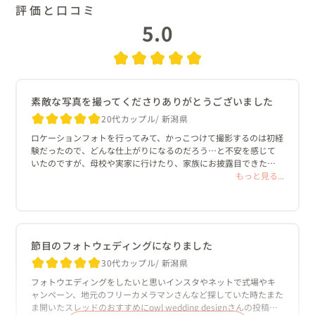
評価と口コミ
5.0
素敵な写真を撮ってくださりありがとうございました
20代カップル
新潟県
ロケーションフォトを行ってみて、かっこつけて撮影するのは初経
験だったので、どんな仕上がりになるのだろう…と不安を感じて
いたのですが、母校や実家に行けたり、家族にお披露目できたり
とかなり安心できる雰囲気で挑めました。かっこいいスタジオで
もっと見る...
撮影するよりも、自分たちらしさが出た気がします。

今までちゃんとした写真を撮る機会の重要性をあまり感じていな
かったのですが、家族も自分たちも満足できるのであれば、今後
も撮っていきたいなと思うようになりました。

節目のフォトウェディングになりました
30代カップル
新潟県
良かったと思うところは、①妊娠中であることにかなり配慮して
いただき、撮影日・撮影時間の調整・衣装などいろいろな面で助け
フォトウエディングをしたいと思いインスタやネットで式場やキ
て頂きありがたかったです。

ャンペーン、地元のフリーカメラマンさんなど探していた時たまた
②家族にゆっくり披露できる時間をご提案頂き、どうなるか想像つ
ま開いたスレッドのおすすめにowl wedding designさんの投稿を
いていなかったのですが、喜ぶ家族の様子を見れてとても嬉しか