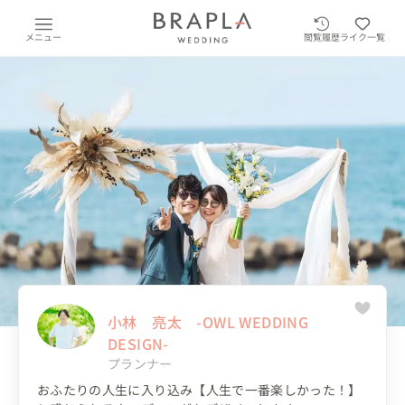
メニュー
閲覧履歴
ライク一覧
小林 亮太 -OWL WEDDING
DESIGN-
プランナー
おふたりの人生に入り込み【人生で一番楽しかった！】