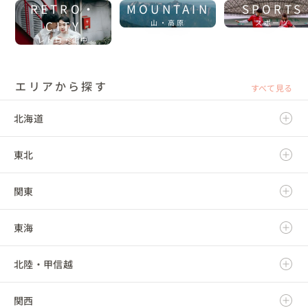
RETRO・
MOUNTAIN
SPORTS
CITY
山・高原
スポーツ
レトロ・街中
エリアから探す
すべて見る
北海道
東北
北海道
関東
青森県
東海
岩手県
茨城県
北陸・甲信越
宮城県
栃木県
岐阜県
関西
秋田県
群馬県
静岡県
新潟県