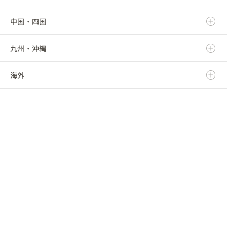
中国・四国
山形県
埼玉県
愛知県
富山県
滋賀県
九州・沖縄
福島県
千葉県
三重県
石川県
京都府
鳥取県
海外
東京都
福井県
大阪府
島根県
福岡県
神奈川県
山梨県
兵庫県
岡山県
佐賀県
海外
長野県
奈良県
広島県
長崎県
和歌山県
山口県
熊本県
徳島県
大分県
香川県
宮崎県