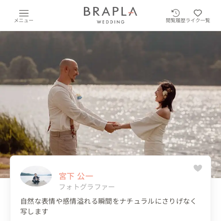
メニュー
閲覧履歴
ライク一覧
宮下 公一
フォトグラファー
自然な表情や感情溢れる瞬間をナチュラルにさりげなく
写します