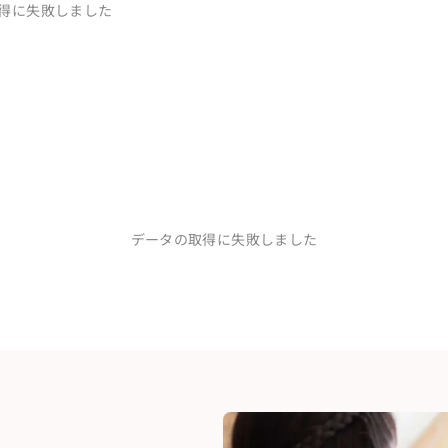
得に失敗しました
ら加藤さんの明るい笑顔にメンタルがとても救われ
してくださる実績と実力はもちろんですが、お人柄
ぱいの場所で、誰の記憶にも残る特別な結婚式をし
！」と言っていた通り、結婚式が始まる前にはすっ
えます。

していた時に渚さんと出会いました。

女だと夫とびっくりしました！

んで！と思うくらい、即レス即行動で、本当にウェ
で生活し、お互い職業柄忙しくなかなか会えないこ
藤さんたちは早朝小雨に当たりながら準備をしてく
わり、準備期間も楽しくあっという間でした。

という不安もありました。渚さんは何度もzoom
もっと見る...
迎えてくださって、加藤さんの周りのスタッフの
イデアも素敵！一緒に叶えましょう！」「心配しない
りだなと思いました。

で呼ばれることも多く、正直、チャペル挙式からの
、ストレスなく楽しく計画を立てることができまし
言葉にできない幸福感と、想像以上のクオリティに
話しており、

ふわしていました。あんなに素敵な一日を経験させ
前式の後に、都会的な雰囲気も好きなため、東京駅
た結婚式、幼い頃からの夢だった芝生の上でのファ
を信じてお任せして本当に良かったです！
、加藤さんを信じて頼ってきて本当に大正解だった
盛り込んだメニューなど、こだわりはいっぱいだっ
予想以上でした！

に笑顔で、テキパキと動いてくださっていて本当に
ンの雰囲気はこんな感じがいい、エピソードビンゴ
、シェフ、カメラマン、フラワーアーティストなど
データの取得に失敗しました
話したい、などなど、私たちのやりたいことを全部
私たちの希望が見事に組み込まれていて、皆様お人
教会でやりたい！でも披露宴パーティーはマンマミ
ティと、家族やゲストの皆さんの笑顔が沢山見れ
せして本当に良かったと夫婦で感動いたしました。

い、フリーランスのプランナーさんを探して探し
気持ちで過ごせています。ゲストのみんなからも、
、人生であんなに幸せな気持ち・ゲストの皆さんに
に辿り着きました。

らも言っていただいて、唯一無二の結婚式を作るこ
収集しながらコロコロ意見が変わるにも関わらず、
い、本当に大切な思い出です。いまだに夫婦で式の
結婚式の準備ができるのか不安がありましたが、打
もっと見る...
れも会場も創り上げていただき、心から感動しまし
ます。そして家族をはじめゲストの皆さんにも「こ
聞きたいことなどはLINEでやり取りをして頂き、結
けではなく、一人の人としてお人柄も本当に素敵な
っていただけました。

た。

じくらい加藤さんロスになっています。

人と一生の思い出に残る時間を過ごすことができま
すし、人柄も本当に素敵なのでまずは相談してみて
さり、自分たちらしい「好きなもの」をたくさん詰
ってくれました
した！！陰ながらずっと応援しており、もう結婚式
大好きで、尊敬するプランナーさんです。

渚さんにまた会えないかなってこっそり思っていま
ったチームの方々も技術だけではなく、人柄も素敵