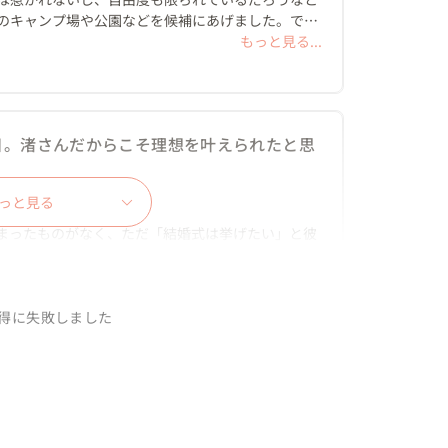
のキャンプ場や公園などを候補にあげました。で
できるのか全く知識がなく、「野外 結婚式」などな
もっと見る...
さんという存在を知って、複数人いる方の中から加
連絡をさせて頂きました。

いたら、すぐに丁寧で明るいお返事が返ってきて、
日。渚さんだからこそ理想を叶えられたと思
るにあたってどんな順序で進んで行くか、何を大切
ださり、結婚式を具体的に想像できるようになっ
っと見る
と、やりたいこと、理想が多くてその分不安もたく
すが、いつも「私達がついてるから絶対大丈夫」と
まったものがなく、ただ「結婚式は挙げたい」と彼
れようとして下さって、結婚式を終えてからだけで
んを選んでよかったと心から思いました。ミーティ
、元プランナーの友人から「フリープランナーさん
ちょっとでも不安に思ったことや、急に思いついた
し、実績の写真が私の好きな雰囲気と合う、加藤渚
もっと見る...
返事をくださった事が本当に助かりました。いつで
得に失敗しました
を進めていけたので本当に感謝しきれません。

が、加藤さんがミーティングでもLINEのやり取り
4年7月末に会場を決めてから毎月1回web打ち合
進めてくださったおかげでしっかり夫の意見も入れ
きました。

せな思い出です。
た。加藤さんじゃなかったら夫も楽しく準備出来て
えて、ぴったりの会場を提案してくださることにす


て、迎えた当日は、天気予報通り朝は小雨が降ってい