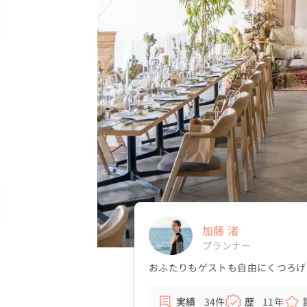
加藤 渚
プランナー
おふたりもゲストも自由にくつろげ
実績
34件
歴
11年