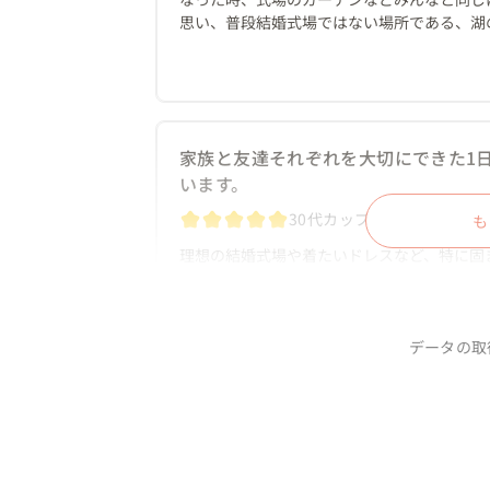
思い、普段結婚式場ではない場所である、湖
も、どうすれば式場じゃない場所で結婚式が
んとなく検索をしていたらフリープランナー
藤さんの明るくて可愛い笑顔に一目惚れし、
まだ何も分からないまま連絡をさせていただ
とても安心感があったのを覚えています。

家族と友達それぞれを大切にできた1
何も分からない私に、加藤さんが結婚式を作
います。
にするかなどを分かりやすく優しく教えてく
て、とても楽しみになりました。

30代カップル
東京都
も
こだわりの強い私は、どうしても譲れないこ
さんあって、加藤さんは大変だったと思いま
理想の結婚式場や着たいドレスなど、特に固
言ってくださって、何もかも全力で叶えてく
と意見が一致している状態でした。

はなく、準備期間中にも何度も何度も加藤さ
会場探しからするのか…と悩んでいたところ
ングで顔を見て直接お話をする時以外でも、
が良いんじゃない？」と言われてネットで探
やりたいことなど、いつ連絡をしてもすぐに
さんにお声がけをしました。

データの取
も加藤さんがついてる！と日々安心して準備
夫は結婚式に無頓着で最初は不安がありました
そこから、会場をいくつか提案いただき、202
でも、夫をしっかり巻き込んで楽しく準備を
わせをしてくださり、不安なく進めることがで
月日が経っても色褪せない、本当に幸
つつ一緒に結婚式を作り上げる事が出来まし
この時点で、私のバクッとしたイメージを捉
いなかったと思うので本当に感謝しています。
でに、感動してました笑。

20代カップル
茨城県
約10ヶ月の準備期間はあっという間にすぎ