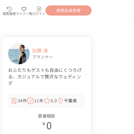
新規会員登録
閲覧履歴
ライク一覧
ログイン
加藤 渚
プランナー
おふたりもゲストも自由にくつろげ
る、カジュアルで贅沢なウェディン
グ
34件
11年
5.0
千葉県
直接相談
0
￥