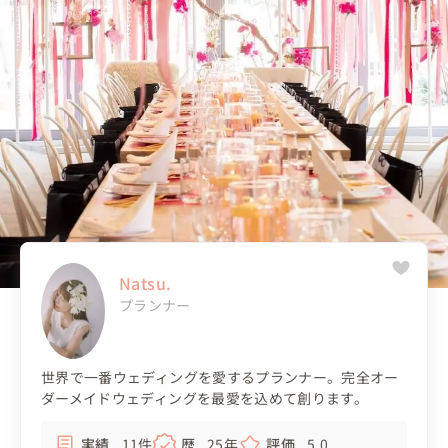
Natsu.
プランナー
世界で一番ウェディングを愛するプランナー。完全オー
ダーメイドウェディングを最愛を込めて創ります。
実績
11件
歴
25年
評価
5.0