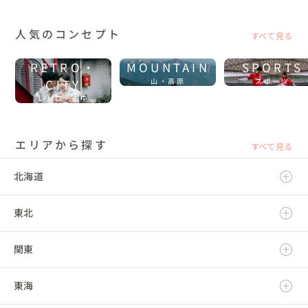
に残ってました)。

おかげで私達もゲストも皆終始笑顔が溢れ、笑いが絶えず、感情が
と共に涙も沢山。人生で1番心の底から笑って、1番泣いた日は無
人気のコンセプト
すべて見る
いでしょう。

人生で1番キラキラしていた時間でした。

あの9月2日世界で1番幸せな時間を過ごせたのは私達だと思いま
RETRO・
MOUNTAIN
SPORTS
す。私達の人生で1番幸せな時間でした。これはNatsuさんで無け
CITY
山・高原
スポーツ
れば作れなかったと思います。

レトロ・街中
本当にNatsuさんにお願いしてよかったと今でもこれからもずっと
思う事でしょう。Natsuさんのすごい所はここで終わりではない所
です。

結婚式が終わった今でも私達の家族で居てくれています。サロンを
エリアから探す
すべて見る
遊びに行くと“おかえり”といつでも待っていてくれる。大切な事
があると絶対に会いに行きたくなるそれがNatsuさんです。先日は
やっと娘を抱いて貰う事が出来ました。

北海道
こんな関係を続けられるのはNatsuさんだからだと思います。本当
に愛の人、愛しかない人、結婚式をやるために生まれて来た人だ
と思います。

東北
北海道
迷ったら是非1度会って欲しいです。愛が伝わると思います。次の
目標は“娘の結婚式をNatsuさんに願いしたい” また愛情いっぱい
の結婚式を作ってもらおうと思っています。
関東
青森県
東海
岩手県
茨城県