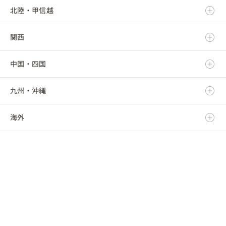
北陸・甲信越
宮城県
栃木県
岐阜県
関西
秋田県
群馬県
静岡県
新潟県
中国・四国
山形県
埼玉県
愛知県
富山県
滋賀県
九州・沖縄
福島県
千葉県
三重県
石川県
京都府
鳥取県
海外
東京都
福井県
大阪府
島根県
福岡県
神奈川県
山梨県
兵庫県
岡山県
佐賀県
海外
長野県
奈良県
広島県
長崎県
和歌山県
山口県
熊本県
徳島県
大分県