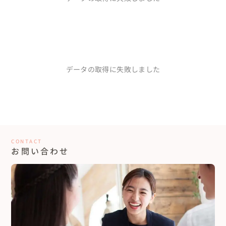
でも、家族ができるというお披露目と、親だけではなく今まで関
一したいという要望を結婚式当日には想像以上の装花で実現して
わってきた方たちに｢ありがとう。幸せになれるよう頑張ります｣と
下さいました。

伝えることは大事かもしれない、と話し合い、カジュアルで温か
最高のプランナーさんと多くのスタッフさんが創り上
みのあるパーティーがしたいね、となりました。

愛がたっぷり溢れるプランナーさんだからこそ、愛が詰まった結
げてくれた、愛溢れる日
婚式を築いてくれるんだなと心から思えますし、Natsu.さんと出
まずはゼクシィを買い、ネットで調べ…としているうちに、会場
30代カップル
神奈川県
会えたこの偶然は必然だったなと思います。

装花が素敵な写真を見つけました。Julia's Roseとの出会いです。

本当に愛がたっっくさんつまった結婚式でした。生涯忘れること
ドキドキした相談初日、言葉少ない夫と、擬音語を多用するフワ
データの取得に失敗しました
のない日です。

Natsu.さんを通して出会えた方もいたり、Natsu.さんを紹介した
フワした表現の私の言葉に耳を傾けてくれて、受け入れてくれなが
これは間違いなくプランナーのNatsu.さんのおかげで、Natsu.さ
いと思って大切な友人の結婚式を作り上げて下さったこともあっ
らも、さらなる提案をしてくれようとする姿勢に、帰り道には｢あ
んに出会えたことは私の人生の中でかけがえのない宝物です。

もっと見る...
たりと、結婚して14年経った今でもとにかく家族の一人のように
の方の元で結婚式を挙げたいね｣と話し合って決めました。

私は当時妊娠中で悪阻が酷かったので思うように準備ができず、愛
一緒に寄り添ってくれるNatsu.さんは最高のウェディングプラン
そこからの月日は楽しいことだけでは無かったけど、なっちゃんに
溢れる日にしたいのに気持ち悪すぎて考えることすらできない
ナーさんだと私は思います。

泣きついたり、褒められたりしながら、タスクを次から次へとク
日々で。。

リアして、レベルアップしてるかのような日々でした。

心も準備も全然追いつかない中で、私のちょっとした意見や要望
一組でも多くの方にNatsu.さんと一緒に結婚式を作り上げて頂い
迎えた当日は夢のように楽しくて、参列者の方々に喜んで貰うこと
をたくさん拾ってアイディアを出してくれて、予想を遥かに超えた
て、幸せを共有できる家庭が増えれば良いなと思います。

が出来、｢今までで一番楽しい結婚式だった！｣と何名の方からも
首都圏近郊で叶えるリゾート×ガーデンスタイルウェ
CONTACT
最高のコンセプトとデザインを創りあげてくれました。

本当にありがとうございました。
言って頂けました。

お問い合わせ
ディング
どんな時も優しく寄り添ってくれて、一生懸命考えてくれて、会っ
そんな風に言っていただけた事も感謝だし、尊敬する所以の一つ
ただけで心がホッとするような、本当にものすごく温かいエネル
20代カップル
神奈川県
ですが、最大の推しポイントは、なっちゃんは私と夫が夫婦にな
ギーを持った方です。

るようにサポートしてくれていた事です。

Natsuさんはベテランのプランナーさんで私たち2人に寄り添い、
Natsu.さんの愛溢れる人柄で、その周りも素晴らしいプロフェッ
10年経ってもあの日が、あの日々が私たち夫婦を夫婦にしてくれ
プロ意識が高く、誰よりもウェディングに愛情と情熱を注ぐこと
ショナルの方ばかりで、本当に忘れられない一日になりました。

ています。

の出来る方です。

こんなに人を愛せるプランナーさんは他にいないです。

好きと思うものがなかなか一致せず、違うタイプのコミュ障な私た
私たちとの1つ1つの打ち合わせ時間を大切にしてくれる姿勢や、
もっと見る...
私はNatsu.さんから人を愛すことの素晴らしさも教えて頂きまし
ちが言葉で伝えること、ケンカすること、仲直りすること、お互
急な変更などを相談させてもらっても嫌な顔1つせず笑顔で対応し
た。

いの個性を認めること、妥協しないこと、色々な事をあの日々で
てくださったりなど、Natsuさんの包容力や優しさには頭が上がり
期間が短く、かつ悪阻で思うように進められなかったのでご迷惑