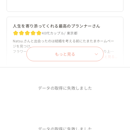
ました。

数あるプランナーさんの中からNatsu.さんを見つけ、それが運命
の出会いとなりました。

人生を寄り添ってくれる最高のプランナーさん
Natsu.さんを一言で言い表すなら｢ハピネス光合成｣

40代カップル
東京都
ハピネスを吸収してハピネスを生成する、そんな魅力に溢れた方
です。

Natsu.さんと出会ったのは結婚を考える前にたまたまホームペー
ジを見つけ、

1年間の準備期間では、私たちのやりたいことに全て耳を傾けてい
フラワーウェディングという夢のような結婚式を一緒に作り上げ
もっと見る
ただき、歩調を合わせてひとつひとつサポートしていただきまし
てくれるというコンセプトに心惹かれて、ホームページをお気に入
もっと見る...
た。

り登録したことがきっかけでした。

またサポートのみでなく、ひとつ出したアイディアにNatsu.さん
の経験によるアイディアを重ねて、ひとつひとつのこだわりを一緒
実際に結婚が決まり、色々結婚式場を見回ったのですが、最後に
に磨き上げていきました。

どうしても気になっていたNatsu.さんにコンタクトを取り打合せ
させて頂きました。

10年経っても心をあたためてくれる一日を
そうして作り上げた「令和の文明開花パーティー」は私の人生の
データの取得に失敗しました
中でも最高のマスターピースとなりました。

30代カップル
東京都
初めてお会いした時に、Natsu.さんの温かさと親身にお話をして
下さるお人柄に夫婦ですっかり魅了され、お願いすることにしま
結婚式からもうすぐ10年。

オーソドックスなウェディングでも、個性的なウェディングで
した。

｢全ての結婚式がなっちゃんの元で行われたらいいのに｣

も、ウェディングを越えたパーティーでも、どんなウェディング
そう、今でも思っています。

にも全力で理想を追求する手助けをしてくださるプランナーさん
毎回サロンに足を運んで、理想の結婚式に向けて話し合いを行っ
もっと見る...
です。
ていきながら、本当に一つずつNatsu.さんと一緒に作り上げてい
私たちにとって結婚式は正直｢面倒で無駄な出費｣と考えていまし
ったのは、今でもとってもいい思い出です。

た。

データの取得に失敗しました
テーマを「真っ白なWedding」と決めて、会場中のお花を白で統