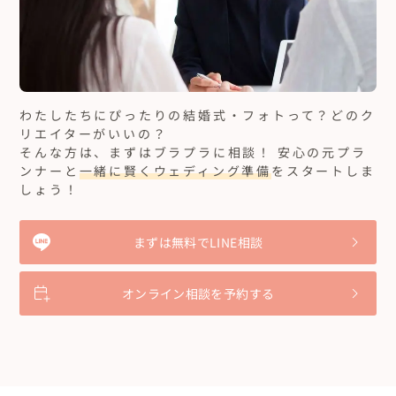
学びました。恋人とは違う、終わらない関係を作るための行動を
ませんでした。

をたくさんおかけしましたが、Natsu.さんのおかげで愛溢れる一
支えて貰いました。

柔らかい雰囲気を持ったあたたかみのある方であり、私たちのこ
日になりました。

そして、目標に向かって進む事、その喜びを夫婦で体感させて貰い
とを1番に考えて接してくださるのが伝わってくるので、Natsuさ
本当にありがとうございました。生涯忘れません。
人生で1番笑って1番泣いて1番幸せな時間
ました。

んと話すたびに結婚式がとても楽しみになる自分がいました。

オリジナルウェディングを謳っている方は他にもいるかと思いま
30代カップル
東京都
す。

いつもの打ち合わせ場所はアクセスの良い都心にあるプライベー
結婚式を挙げようと色々迷っていた時に出逢ったのがNatsuさん。
だけど、思い描いているウエディングを実現したい人は勿論の事、
トなウェディングサロンだったのですが、とにかく居心地良くて、
結婚式への愛を沢山聞いて夫婦満場一致で“この人にお願いしよ
わたしたちにぴったりの結婚式・フォトって？どのク
これを読んでお守りのような日、迷った時に灯りを灯してくれる
内装もハイセンスの塊で。

う”となりました。

リエイターがいいの？
ような日ってどんな日だろう？と思った方も是非一度なっちゃん
今回、コロナ禍での挙式をすることになり、不安なこともたくさ
何も分からない私達に寄り添い、本当にゆっくり時間を掛けて話
もっと見る...
と話して欲しいと思います。

そんな方は、まずはブラプラに相談！ 安心の元プラ
んありましたが、Natsuさんが私たちにとって最善策を一生懸命考
しを聞いてくれ、理想を沢山引き出してくれ、私達のペースに合
10年経っても心がぽっと暖かくなる日をつくる、Natsu.さん、オ
えて提案してくだった姿には特に心を打たれました。

ンナーと
一緒に賢くウェディング準備
をスタートしま
わせながら何度も打ち合わせをしてくれました。

ススメです。
そこから、何があってもNatsuさんと当日を一緒に迎えたいという
しょう！
こんなに時間を作ってくれるプランナーさんは他にいません。

強い気持ちに変わりました。

毎度出される宿題を終わらず持っていってもいつも“一緒にやろ
式当日は自分が想像していたものよりも想像を遥かに上回るくら
う！ゆっくりでいいよ”と笑ってくれるNatsuさん。

愛たっぷりの最高のプランナー
い素敵なものになり、お陰様で私たちだけでなく家族やゲストの
分からないことばかりで深夜に連絡しても優しく対応してくれる
まずは無料でLINE相談
方たちにも大変喜ばれる式になりました！

30代カップル
東京都
Natsuさん。

数ヶ月経った今でも、「本当に異世界に来たような、全てが完璧
帰る時は見えなくなるまでずっと手を振ってくれてるNatsuさん。

知り合いの紹介で出会ったのですが、愛とパワーが満ち溢れてい
な式だった」「自分もこういう式を挙げたい」などと言ってくれ
本当に愛しかないNatsuさんです。

るプランナーさんです。

オンライン相談を予約する
る方たちもいるくらいです。

式前日から寝ずにずっと準備をしてくれて、誰よりも真剣な顔で当
結婚式前の打ち合わせは通常の式場とかの数より多く、念入りな
結婚式を挙げたいけどやりたいことが形になっていなくても、ま
日会場を作ってくれていました。

コンセプトの摺り合わせ、こちらの要望や我儘を聞いてもらいな
もっと見る...
たは形にとらわれないようなウェディングもNatsuさんは得意なの
会場は本当に私達が理想としていたモノがそこに出来ており、“こ
がら進めたのですが、想定以上の式を行うことができました。

で、どんな方でもおすすめします！！！

の人達すごい 魔法使いみたい”本当にそう思いました。

求める結婚式を一緒に作って一緒に笑って一緒に感動できる最高
少しでも気になった方は、ぜひ一度Natsuさんとお話ししてみてく
本番は緊張している私達の緊張を解し、ずっと笑顔でサポートし
な人。

ださい(*^^* )
てくれ、居ない所ではずっと真剣な顔のNatsuさん(ばっちり写真
本当おすすめです！！