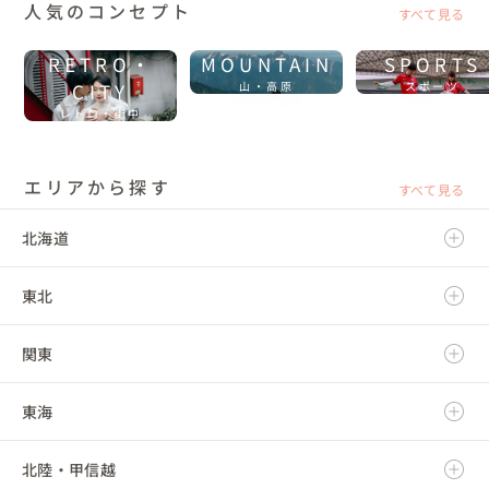
人気のコンセプト
すべて見る
RETRO・
MOUNTAIN
SPORTS
CITY
山・高原
スポーツ
レトロ・街中
エリアから探す
すべて見る
北海道
東北
北海道
関東
青森県
東海
岩手県
茨城県
北陸・甲信越
宮城県
栃木県
岐阜県