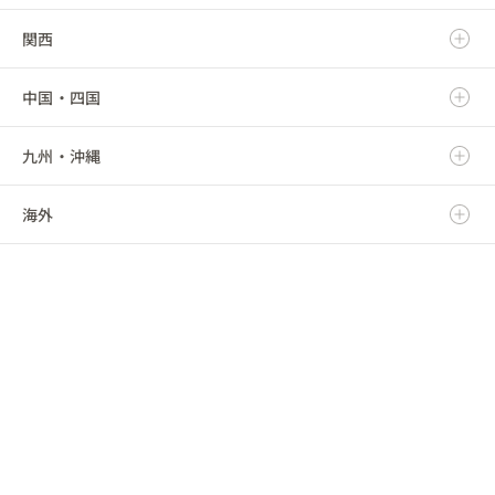
関西
秋田県
群馬県
静岡県
新潟県
中国・四国
山形県
埼玉県
愛知県
富山県
滋賀県
九州・沖縄
福島県
千葉県
三重県
石川県
京都府
鳥取県
海外
東京都
福井県
大阪府
島根県
福岡県
神奈川県
山梨県
兵庫県
岡山県
佐賀県
海外
長野県
奈良県
広島県
長崎県
和歌山県
山口県
熊本県
徳島県
大分県