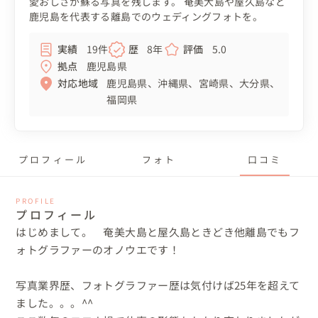
愛おしさが蘇る写真を残します。 奄美大島や屋久島など
鹿児島を代表する離島でのウェディングフォトを。
実績
19件
歴
8年
評価
5.0
拠点
鹿児島県
対応地域
鹿児島県
沖縄県
宮崎県
大分県
福岡県
プロフィール
フォト
口コミ
PROFILE
プロフィール
はじめまして。　奄美大島と屋久島ときどき他離島でもフ
ォトグラファーのオノウエです！

写真業界歴、フォトグラファー歴は気付けば25年を超えて
ました。。。^^
