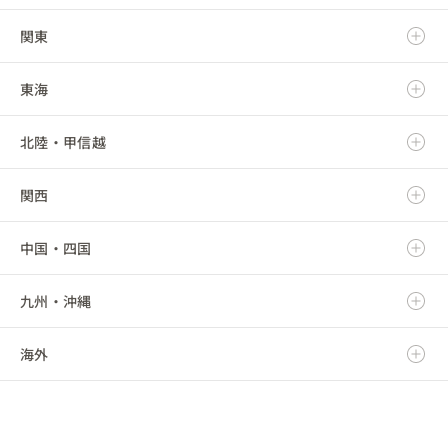
関東
青森県
東海
岩手県
茨城県
北陸・甲信越
宮城県
栃木県
岐阜県
関西
秋田県
群馬県
静岡県
新潟県
中国・四国
山形県
埼玉県
愛知県
富山県
滋賀県
九州・沖縄
福島県
千葉県
三重県
石川県
京都府
鳥取県
海外
東京都
福井県
大阪府
島根県
福岡県
神奈川県
山梨県
兵庫県
岡山県
佐賀県
海外