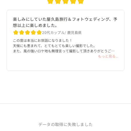
楽しみにしていた屋久島旅行＆フォトウェディング、予
想以上に楽しめました。
20代カップル
鹿児島県
この度は本当にお世話になりました！

天候にも恵まれて、とてもとても楽しい撮影でした。

また、風の強いロケ地も無理言って撮影して頂きありがとうござ
いました。

もっと見る...
美容師さんにもお伝えください。とても可愛い髪型にして頂きあ
りがとうございました。

ドレスコーディネーターさんもドレス選びから親身にお付き合い
頂きありがとうございました。とても素敵に撮影して頂きまし
た。

皆様のおかげで素敵な思い出になりました。
データの取得に失敗しました