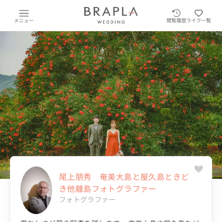
メニュー
閲覧履歴
ライク一覧
尾上朋秀 奄美大島と屋久島ときど
き他離島フォトグラファー
フォトグラファー