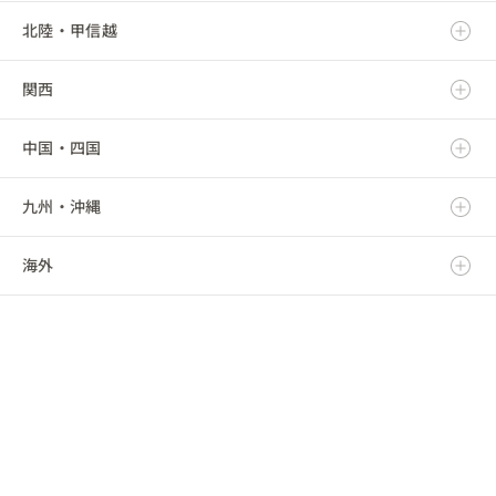
北陸・甲信越
宮城県
栃木県
岐阜県
関西
秋田県
群馬県
静岡県
新潟県
中国・四国
山形県
埼玉県
愛知県
富山県
滋賀県
九州・沖縄
福島県
千葉県
三重県
石川県
京都府
鳥取県
海外
東京都
福井県
大阪府
島根県
福岡県
神奈川県
山梨県
兵庫県
岡山県
佐賀県
海外
長野県
奈良県
広島県
長崎県
和歌山県
山口県
熊本県