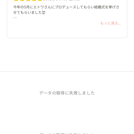
今年の5月にエトワさんにプロデュースしてもらい結婚式を挙げさ
せてもらいました💒

昨年の11月から式場見学を始めましたが

もっと見る...
なかなか決まらずにいたところ

旦那がエトワさんの結婚式に

参加したことがあったため

お話を聞いてもらいました。

まずは結婚式とは？から考える機会を

与えてもらいました。

漠然と結婚式をしたいという私たちでしたが

お話を通して誰のためにどんな結婚式を

したいかというイメージが徐々に

できるようになりました。

本当に真摯に話を聞いてくださり

データの取得に失敗しました
ここなら一生に一度の結婚式を

お願いできると思いエトワさんに

決めました！！

叶えたいことが多くて

正直準備は大変でしたが

私たち以上にプランナーさんの方が

大変だったと思います。
