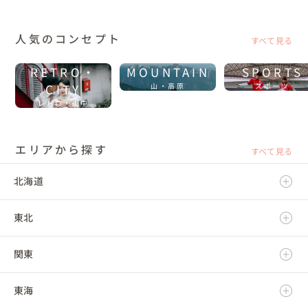
人気のコンセプト
すべて見る
RETRO・
MOUNTAIN
SPORTS
CITY
山・高原
スポーツ
レトロ・街中
エリアから探す
すべて見る
北海道
東北
北海道
関東
青森県
東海
岩手県
茨城県