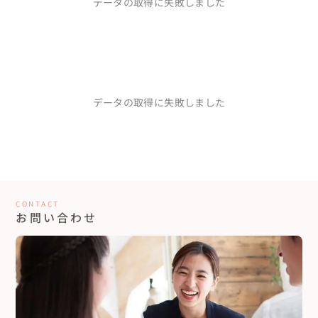
データの取得に失敗しました
私たちの要望に一つ一つ対応してくれました。

会場選び、料理の打ち合わせ、衣装合わせ、

お花の打ち合わせなどすべて同行してくださり

とても心強かったです！！

そしてエトワさんと提携している同じプロ意識の高い方々に

サポートしていただき

今回私たちは人数も多くて

データの取得に失敗しました
親族にもしつかりとおもてなしをしたい

ということで二部式を提案してもらいました。

正直通常の結婚式と流れや会場も

異なるため親族からの不安の声もありました。

私たち自身も初めての試みであったため

不安も多少はありました。

しかしいざ、終わってみると

みんな「とても良い式だった！」と

CONTACT
喜んでいただいて

お問い合わせ
それが本当に嬉しかったです！

それも私たちの結婚式を支えてくださった

プランナーさんを始め、スタッフの方々の

おかげだと思っています！

自分達らしい結婚式ができ

エトワさんに結婚式をお願いして

よかったです！！！
