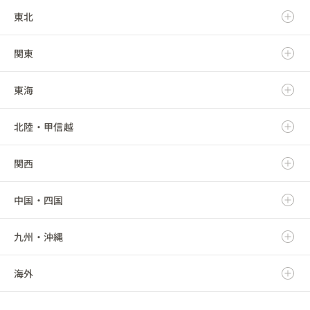
東北
北海道
関東
青森県
東海
岩手県
茨城県
北陸・甲信越
宮城県
栃木県
岐阜県
関西
秋田県
群馬県
静岡県
新潟県
中国・四国
山形県
埼玉県
愛知県
富山県
滋賀県
九州・沖縄
福島県
千葉県
三重県
石川県
京都府
鳥取県
海外
東京都
福井県
大阪府
島根県
福岡県
神奈川県
山梨県
兵庫県
岡山県
佐賀県
海外