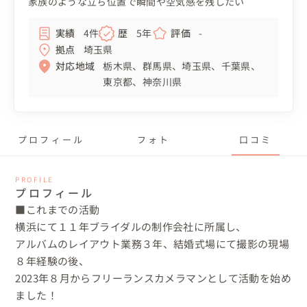
家族のような立ち位置で瞬間や空気感を残したい
実績
4件
歴
5年
評価
-
拠点
埼玉県
対応地域
栃木県
群馬県
埼玉県
千葉県
東京都
神奈川県
プロフィール
フォト
口コミ
PROFILE
プロフィール
■これまでの活動

横浜にて１１年ブライダルの制作会社に所属し、

アルバムのレイアウト業務３年、結婚式場にて撮影の現場
８年経験の後、

2023年８月からフリーランスカメラマンとして活動を始め
ました！
