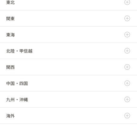
東北
北海道
関東
青森県
東海
岩手県
茨城県
北陸・甲信越
宮城県
栃木県
岐阜県
関西
秋田県
群馬県
静岡県
新潟県
中国・四国
山形県
埼玉県
愛知県
富山県
滋賀県
九州・沖縄
福島県
千葉県
三重県
石川県
京都府
鳥取県
海外
東京都
福井県
大阪府
島根県
福岡県
神奈川県
山梨県
兵庫県
岡山県
佐賀県
海外