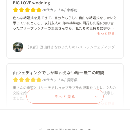
BIG LOVE wedding
20代カップル
京都府
色んな結婚式を見てきて、自分たちらしい自由な結婚式をしたいと
思っていたところ、以前友人の山weddingに同行した際に知り合
ったフリープランナーの里菜さんなら、私たちの気持ちに寄り添
った結婚式を一緒に作ってくれるのではないかと思いお願いしま
もっと見る...
した。

結婚式に対する私たちの思いをくみとり、分からないことだらけ
【京都】登山好きなおふたりのレストランウェディング
の私たちを全力でサポートしてくださり、何よりも、同じ目線に
立って考えてくださったことが嬉しく、里菜さんにお願いしてよ
かったと思えた瞬間ばかりでした。

夫婦共にたくさんのこだわりがあったので、全て一から一緒に考
えましたが、私が言葉で表現しにくい内容も瞬時に、そして的確
山ウェディングでしか味わえない唯一無二の時間
にイメージしてくださり本当に感動しました。

20代カップル
長野県
大変なこともたくさんあった結婚式準備でしたが、最初から最後
まで心から楽しみ、愛おしい時間だったと思えたのは里菜さんの
奥さんの希望とリサーチでしったブラプラの記事をもとに、2人の
大きな愛のおかげです。

交際を始めた場所でもある白馬でのフォトウェディングを決意し
当日は思い描いていた以上に、最高の結婚式となり、こんな結婚
もっと見る
ました。

式には来たことない！と家族や友人からも絶賛してもらえました
もっと見る...
し、結婚式を通して、プランナーである里菜さんと家族のような存
まず始めに、横田さんと落合さんのお二人に出会えたことに大感
在になれたことがとても幸せでした。

謝です。

【長野/唐松岳】1泊2日で夕日と朝日をのぞむ登山フォト
関わった新郎新婦と結婚式に対して、こんなに大きな愛を持ったプ
天候と勝負しなければならない中での撮影ということもあり、山
ウェディング
ランナーさんは他にいないと思います。結婚式という枠組にとどま
ウェディングに対して私は少し消極的な反応を示していました。

らない、そんな結婚式ができて本当に幸せでした。心から感謝し
しかし、横田さんと落合さんと山の麓で合流した時から下山ま