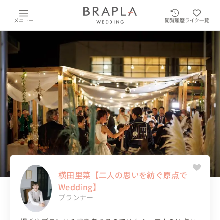
メニュー
閲覧履歴
ライク一覧
横田里菜【二人の思いを紡ぐ原点で
Wedding】
プランナー