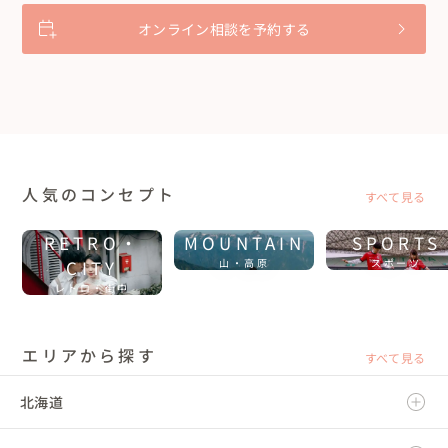
オンライン相談を予約する
【沖縄/リゾートウェディング】台風直撃⁉奇跡の1日！
緑いっぱいガーデンウェディング
人気のコンセプト
すべて見る
RETRO・
MOUNTAIN
SPORTS
CITY
山・高原
スポーツ
レトロ・街中
エリアから探す
すべて見る
北海道