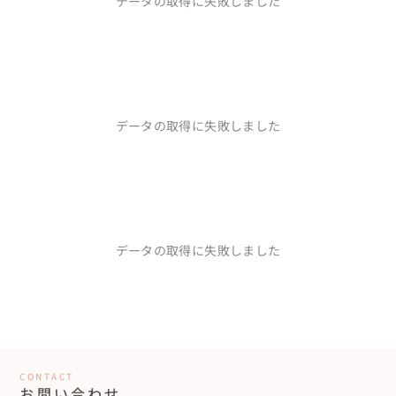
データの取得に失敗しました
ています。
で、本当に楽しい時間を過ごすことができたこと、私の人生の中
で間違いなく忘れることのない時間でした。

信頼できるプランナー×自分達らしい結婚式
20代カップル
静岡県
撮影に関しては、文句のつけようがありません。夕日も朝日も、
あらゆるシチュエーションで撮影していただき、その都度写真を確
信頼できるプランナー横田さんと最幸な結婚式を作れました。友
認させてくれる点も嬉しかったです。

達のように相談に乗ってくれ本当に頼れるプランナーさんです。自
分の人生の大切な時間を横田さんに作ってもらえて本当に幸せで
データの取得に失敗しました
個人的にはありきたりな前撮りで良いかなと思っていた中で、こ
した。結婚式が終わった今でも、会ってお話しできることが本当
もっと見る...
んなに素敵な前撮りを提案してくれた奥さん、それを実現してく
に嬉しいです♡♡自信をもっておすすめできるプランナーさんで
れた横田さん落合さんには感謝してもしきれません。

す♪♪
【静岡/元片浜小学校】人と場所をつなげる DIY
最上級の御礼を申し上げます！

Wedding
本当にありがとうございました。
データの取得に失敗しました
念願叶ったリゾートウェディング
30代カップル
沖縄県
結婚のタイミングがコロナ禍だった為、挙式を行うことを迷って
いました。少し落ち着いたタイミングで、横田さんが沖縄挙式に
携わっていると聞きお願いしました😊私たちらしい素敵な挙式＆
パーティをプロデュースして頂き、ゲスト皆さんも楽しむことが出
もっと見る...
来ました！色々な素敵なご提案も横田さんから沢山出して頂き、ス
ムーズに打ち合わせが出来たこともよかったです！

CONTACT
【沖縄/リゾートウェディング】台風直撃⁉奇跡の1日！
お問い合わせ
当日はまさかの台風でしたか、天気の合間をみてスムーズに案内
緑いっぱいガーデンウェディング