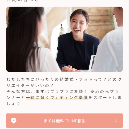
もして頂き、大変心強かったです😊本当にありがとうございまし
た😊

横田さんにお願いしてよかったです💓
お互いの好きな登山をしながらフォトウェディングは一
生の思い出です。
20代カップル
長野県
白馬の山でウェディングフォトを撮りたく、今回お願いしまし
た。

朝5:00から登り始めてほぼ12時間の山行の中、ずっと楽しく登山
できたし、途中着替えてドレスになってからはすれ違う人みんな
もっと見る...
にお祝いもしてもらえてすごく幸せな1日でした。
【長野/唐松岳】1泊2日で夕日と朝日をのぞむ登山フォト
ウェディング
わたしたちにぴったりの結婚式・フォトって？どのク
リエイターがいいの？
そんな方は、まずはブラプラに相談！ 安心の元プラ
ンナーと
一緒に賢くウェディング準備
をスタートしま
大好きな沖縄で私達らしい結婚式が出来ました！
しょう！
30代カップル
沖縄県
私達のやりたい結婚式を色々形にして下さり、柔軟に対応して下
さったので安心して当日も迎えました。サプライズなどもあり、
まずは無料でLINE相談
私が想像してた以上の結婚式になり横田さんに頼んで本当に良か
ったです。
もっと見る...