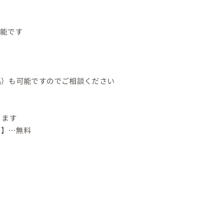
能です

）も可能ですのでご相談ください

ます

】…無料
