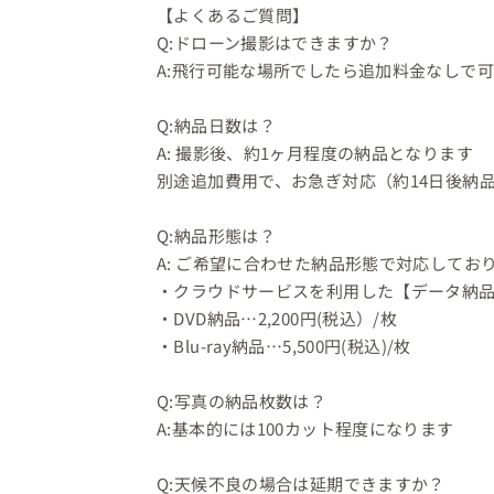
【よくあるご質問】

Q:ドローン撮影はできますか？

A:飛行可能な場所でしたら追加料金なしで可
⁡

Q:納品日数は？

A: 撮影後、約1ヶ月程度の納品となります

別途追加費用で、お急ぎ対応（約14日後納品
⁡

Q:納品形態は？

A: ご希望に合わせた納品形態で対応しており
・クラウドサービスを利用した【データ納品
・DVD納品…2,200円(税込）/枚

・Blu-ray納品…5,500円(税込)/枚

Q:写真の納品枚数は？

A:基本的には100カット程度になります

⁡

Q:天候不良の場合は延期できますか？
