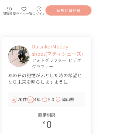
新規会員登録
閲覧履歴
ライク一覧
ログイン
Daisuke/Muddy
shoes(マディシューズ)
フォトグラファー
,
ビデオ
グラファー
あの日の記憶がふとした時の希望と
なり未来を照らしますように
20件
4年
5.0
岡山県
直接相談
0
￥