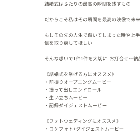
結婚式はふたりの最高の瞬間を残すもの

⁡

だからこそ私はその瞬間を最高の映像で未来
⁡

もしその先の人生で躓いてしまった時や上
信を取り戻してほしい

⁡

そんな想いで1件1件を大切に  お打合せ～納
⁡

《結婚式を挙げる方にオススメ》

・前撮りオープニングムービー

・撮って出しエンドロール

・生い立ちムービー

・記録ダイジェストムービー

⁡

《フォトウェディングにオススメ》

・ロケフォト+ダイジェストムービー

⁡
