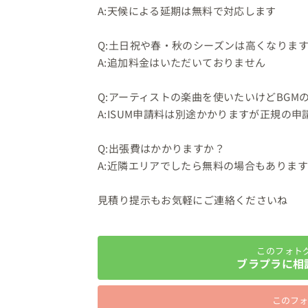
A:天候による延期は無料で対応します

⁡

Q:土日祝や春・秋のシーズンは高くなります
A:追加料金はいただいておりません

⁡

Q:アーティストの楽曲を使いたいけどBGM
A:ISUM申請料は別途かかりますが正規の
⁡

Q:出張費はかかりますか？

A:近隣エリアでしたら無料の場合もあります

⁡

見積り提示もお気軽にご連絡くださいね
このフォト
ブラプラに相
このフォ