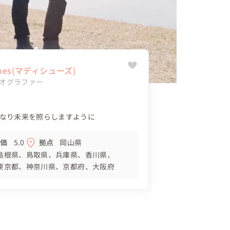
shoes(マディシューズ)
オグラファー
なり未来を照らしますように
評価
5.0
拠点
岡山県
島根県
鳥取県
兵庫県
香川県
東京都
神奈川県
京都府
大阪府