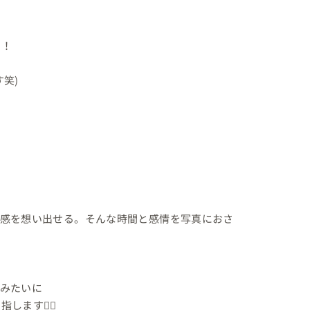
！

笑)

気感を想い出せる。そんな時間と感情を写真におさ
みたいに

す🏃‍♀️
