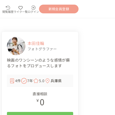
新規会員登録
閲覧履歴
ライク一覧
ログイン
本田佳輪
フォトグラファー
映画のワンシーンのような感情が蘇
るフォトをプロデュースします
4件
7年
5.0
兵庫県
直接相談
0
￥