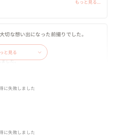
頂いたデータには私がリクエストしていたもの以外
もっと見る...
を抑えて頂き本当に嬉しかったです。撮影頂いた写
ました。
の大切な想い出になった前撮りでした。
っと見る
ました。

思いだと思います。

もっと見る...
たが、撮った写真をその場で見せてもらい、曇り空
ました。

得に失敗しました
ったです笑

素材になるんだぁと写真を見て思いました。

才カメラマン
好みなんですが、そこの要望を聞いてくださり、バ
得に失敗しました
、和気あいあいとした楽しい雰囲気作りと、しっか
した。
