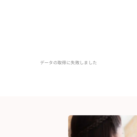
モデルになった気分でした。笑）

せんか？と提案して下さいました。

もっと見る...
ルだったので、とても嬉しかったです。

が硬ってしまうかな、、と心配だったのですが、ア
前撮りらしく、パリッとしたかっこいい写真もとて
まく（お人柄だと思います）

できました。

思える 最高のカメラマン
いないので2人でニヤニヤ見返してます笑

た。笑　想像以上の仕上がり。自然な笑顔。

うな温かい写真でした。

い素晴らしい方です。

人生の節目に絶対に写真を撮って頂きたい！と思っ
味わってほしいです。
会って、前撮り、私服撮影、結婚式、ニューボーンフ
データの取得に失敗しました


もっと見る...
もらえました


の紹介で値段も安いこともありお願いしました！

ボーンフォトと沢山写真を残してもらえて

ので不安はありませんでした。提携先ではないです