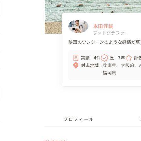
本田佳輪
フォトグラファー
映画のワンシーンのような感情が蘇
実績
4件
歴
7年
評
対応地域
兵庫県
大阪府
福岡県
プロフィール
PROFILE