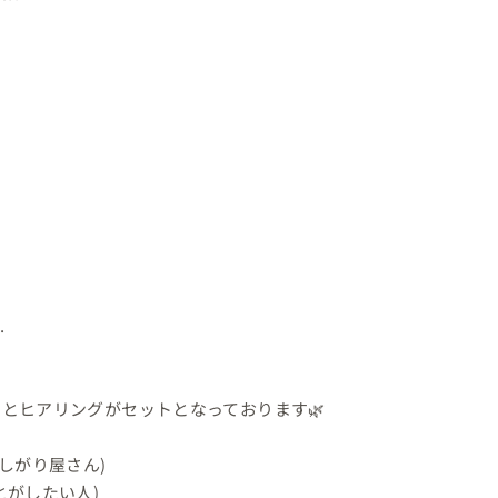


とヒアリングがセットとなっております🌿

がり屋さん)

がしたい人)
