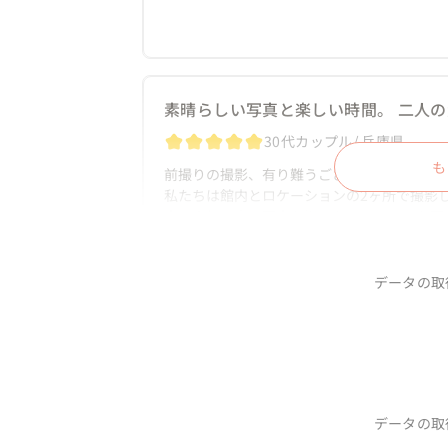
式場入りして頂きました。その後当日を迎え
にもいろいろな角度やシーン、ゲストの表情
真は私の宝物です。本当にありがとうござい
素晴らしい写真と楽しい時間。 二人
30代カップル
兵庫県
も
前撮りの撮影、有り難うございました！

私たちは館内とロケーションの2ヶ所で撮影し
良い天気の中で写真を撮りたいのはみんな同じ
しかし当日は生憎の曇り空。

どんな写真になるかなぁとちょっと不安でし
でもめちゃくちゃ良い！すごい！とビックリし
データの取
途中雨が降ってきましたがもはや気にならなか
スキル、センスがあるとどんな天気でもいい
『私達らしさ』を引き出してくれる天
印影やカラーがくっきりハッキリした写真が
30代カップル
兵庫県
ッチリ好みの写真を撮ってくれました。

気さくで関西ノリ溢れる楽しい方です。

データの取
カメラを向けられるのが元々苦手なんですが
初めて会った気がしませんでした。笑

り指示してくれるメリハリがとても安心できま
また、プロ意識がとてもとても高い方です。
