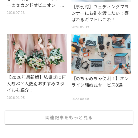
ーのセカンドオピニオン」の
【事例付】ウェディングプラ
魅力
ンナーにお礼を渡したい！喜
2026.07.23
ばれるギフトはこれ！
2026.05.13
【2026年最新版】結婚式に何
【めちゃめちゃ便利！】オン
人呼ぶ？人数別おすすめスタ
ライン結婚式サービス8選
イルも紹介！
2026.01.05
2023.08.08
関連記事をもっと見る