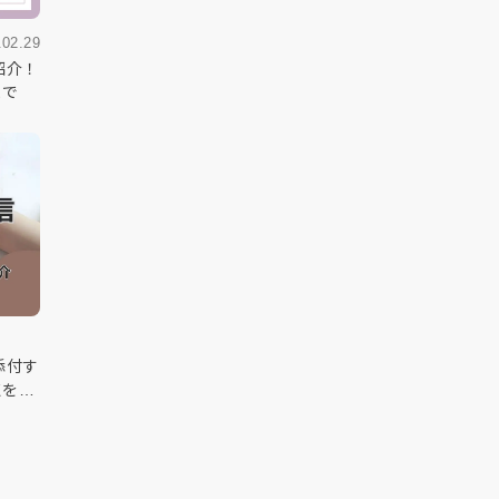
.02.29
紹介！
まで
添付す
点を解