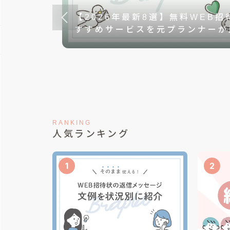
【2026年最新8選】無料WEB招
すすめサービスを元プランナーが
表書きの
ザインを
RANKING
人気ランキング
1
2