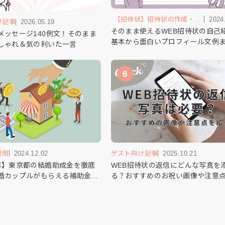
【招待状】招待状の作成・送
2024
け記事
2026.05.19
り方
そのまま使えるWEB招待状の自己
メッセージ140例文！そのまま
基本から面白いプロフィール文例
しゃれ＆気の利いた一言
6
費用
2024.12.02
ゲスト向け記事
2025.10.21
年】東京都の結婚助成金を徹底
WEB招待状の返信にどんな写真を
婚カップルがもらえる補助金・
る？おすすめのお祝い画像や注意
は？
説します