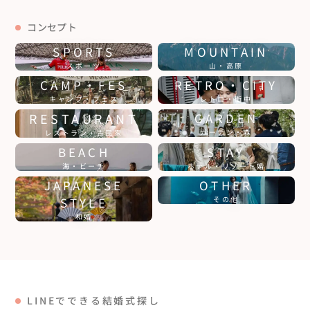
コンセプト
SPORTS
MOUNTAIN
スポーツ
山・高原
CAMP・FES
RETRO・CITY
キャンプ・フェス
レトロ・街中
RESTAURANT
GARDEN
ガーデン・森
レストラン・古民家
BEACH
STAY
海・ビーチ
ホテル・リゾート婚
JAPANESE
OTHER
STYLE
その他
和婚
LINEでできる結婚式探し