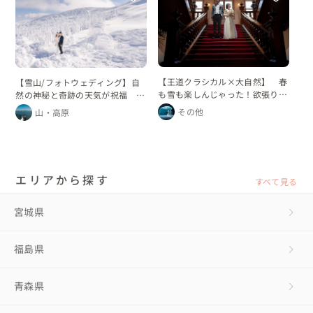
【王道クラシカル×大自然】 春
【雪山/フォトウェディング】自
も雪も楽しんじゃった！欲張りフ
然の神秘と奇跡の天気が祝福 樹
ォトウェディング
氷の中で叶える夢の1日
その他
山・高原
エリアから探す
すべて見る
宮城県
福島県
青森県