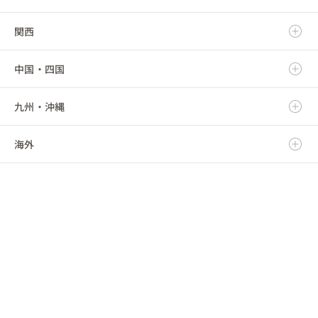
関西
秋田県
群馬県
静岡県
新潟県
中国・四国
山形県
埼玉県
愛知県
富山県
滋賀県
九州・沖縄
福島県
千葉県
三重県
石川県
京都府
鳥取県
海外
東京都
福井県
大阪府
島根県
福岡県
神奈川県
山梨県
兵庫県
岡山県
佐賀県
海外
長野県
奈良県
広島県
長崎県
和歌山県
山口県
熊本県
徳島県
大分県