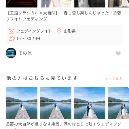
⚪︎蔵王の樹氷は全国でも、世界でも有名。樹氷ができるの
は全国でも数箇所のみ。

【王道クラシカル×大自然】 春も雪も楽しんじゃった！欲張
⚪︎温泉街やホテルもあるので宿泊と合わせて数日間の撮影
りフォトウェディング
が可能

ウェディングフォト
山形県
10 〜 30 万円
△雪山ですので天気の変化が本当に激しいです

△晴れの日は週に1日あるかないかです　2月下旬、3月く
その他
らいから晴れが多くなります

△本当に寒いです。山頂は平均で-10℃くらいです

△樹氷や霧氷があるかはその年の天気や雪の状況によるの
他の方はこちらも見ています
すべて見る
で必ずしもあるとは限りません

◼︎最後に

スノーボード歴15年のカメラマンが撮影しますのでなんで
長野の大自然が織りなす絶景、湖のほとりで残すウエディング
もお任せ下さい。
