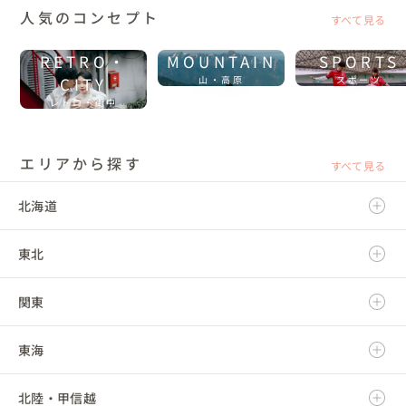
人気のコンセプト
すべて見る
RETRO・
MOUNTAIN
SPORTS
CITY
山・高原
スポーツ
レトロ・街中
エリアから探す
すべて見る
北海道
東北
北海道
関東
青森県
東海
岩手県
茨城県
北陸・甲信越
宮城県
栃木県
岐阜県