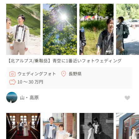
◼︎こんな方におすすめ

・スキー、スノーボードが大好きな方

・雪山に絶景で撮影したい方

・風情のある温泉街での撮影もおすすめです

・車やロープウェイでのアクセスが可能なのでスキー、ス
ノーボードに関係なく撮影できます

【北アルプス/乗鞍岳】青空に1番近いフォトウェディング
◼︎利点と注意点

ウェディングフォト
長野県
⚪︎私は冬になると年間80日ぐらいスノーボードをします。

10 〜 30 万円
　ホームゲレンデは蔵王温泉スキー場、霧氷の中、樹氷の
中、

山・高原
　あらゆる場所を熟知しているからこそできるフォトウェ
ディングです。

⚪︎蔵王がホームだからこそ混雑状況やタイムスケジュール
の設定がスムーズ。外国人でも安心

⚪︎もちろん滑りながらの撮影も可能です。
