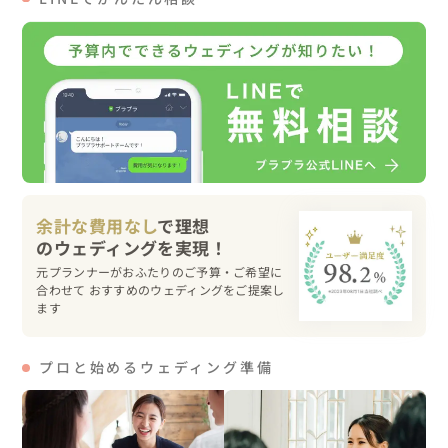
新郎新婦様も奇跡の天気に大喜びでテンション高めです
（笑）

リフトチケットを購入しロープウェイ乗車の為並びます。

冬の蔵王はインバウンドのお客様が大変多くいらっしゃい
ますので時間には要注意です。

余計な費用なし
で理想
樹氷高原駅に到着後レストランにてお着替えを済ませいざ
元プランナーがおふたりのご予算・ご希望に
撮影開始。

合わせて おすすめのウェディングをご提案し
雪山での撮影ということもあり新婦様の友人も同行しアシ
ます
スタントを務めてくれました。

プロと始めるウェディング準備
観光客、スキーヤー、スノーボーダーもたくさんいるので

周りに注意しながらゲレンデに行き撮影、
