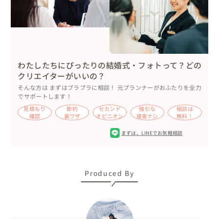
遠くの山まで見渡せるくらいの絶景ですが、

撮影をして、ウェアを着て、撮影をして、ウェアを着て、

と大変寒い中で新郎新婦様、アシスタントにはとても頑張
ってもらいました。

その中でもやはり、なかなか見ることのできない絶景を前
に

わたしたちにぴったりの結婚式・フォトって？どの
とても感動されている様子はとても印象的でした。

クリエイターがいいの？
そんな方は まずはブラプラに相談！ 元プランナーがおふたりを全力
でサポートします！
見積もり
節約
セカンド
強引な
相談は
ポーズのディレクションは基本的に私が行いましたが、

確認
裏ワザ
オピニオン
接客ナシ
無料！
国民性なのでしょうか、日本人のカップル様より積極的に

まずは、
LINEでお気軽相談
ポージングをしてくれる印象がありました。

「止まってるポーズを撮る」という感じではなく

「動いててください！」とだけお伝えしました。

Produced By
このような感じで色々な場所に移動し撮影をしました。

日本ならでは、蔵王ならではの樹氷なので新郎新婦様とも