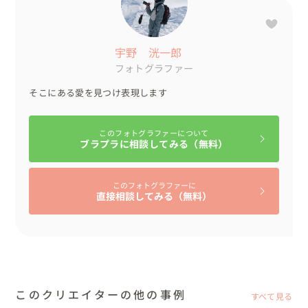
大感激で寒い中でしたが

とても素敵な笑顔を見せてくれました。

宇野 洸一郎
フォトグラファー
母国語は通じませんでしたが、英語でのやりとりも大変楽
そこにある愛を見つけ表現します
しく

何よりそれ以上の宝物がお互いに増え、言語の壁を超えた
このフォトグラファーについて
瞬間でした。

ブラプラに相談してみる（無料）
このフォトグラファーに
◼︎お持ち込みをされたもの

直接相談してみる（無料）
ドレス、ウェア、スノーボード、全て準備いただきまし
た。

スキー場内にはスキー、スノーボード、ウェアのレンタル
もございます。

ドレス、ブーケはご紹介もできますのでご相談ください。

このクリエイターの他の事例
すべて見る