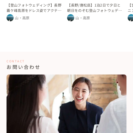
【長野/唐松岳】1泊2日で夕日と
【登山フォトウェディング】長野
【
朝日をのぞむ登山フォトウェディ
霧ケ峰高原をドレス姿でアクティ
ニ
ング
ブに
と
山・高原
山・高原
CONTACT
お問い合わせ