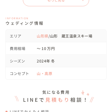
もっと見る
◼︎当日のスケジュール

9:00　蔵王ロープウェイ集合

INFORMATION
ウェディング情報
9:30　ロープウェイ乗車、樹氷高原駅で下車しレストラン
にて準備

エリア
山形県
/山形 蔵王温泉スキー場
10:00　撮影開始　（ゲレンデ脇、霧氷の中、スノーボー
ドにて撮影）

費用相場
〜 10 万円
11:00　ロープウェイ山頂線にて山頂に移動

11:20　山頂にて撮影開始　（樹氷の中）

シーズン
2024年 冬
12:30　撮影終了　みんなで食事をして解散

コンセプト
山・高原
◼︎当日の様子

蔵王温泉スキー場　山麓駅855mー樹氷高原駅1331mー地
気になる費用
蔵山頂駅1661m

LINEで
見積もり
相談！
天気/晴れ　気温/-３℃〜-８℃　風速/約４m

LINEでかんたん相談
この日はとても天気が良く本当に最高です。
