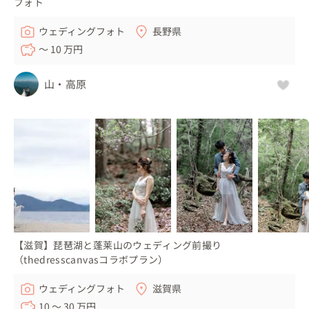
フォト
寒い寒いとばかり言ってきましたたが、撮影の後の温泉や
暖かいご飯は本当に最高です。

ウェディングフォト
長野県
スキー場の案内から温泉宿、ご飯屋さんまでご紹介できる
〜 10 万円
のでお任せください。

とにかくスノーボードは大好きです！蔵王だけでなく全国
山・高原
のスキー場、思い出のスキー場

あなたのホームゲレンデまでお伺いします。
【滋賀】琵琶湖と蓬莱山のウェディング前撮り
（thedresscanvasコラボプラン）
ウェディングフォト
滋賀県
10 〜 30 万円