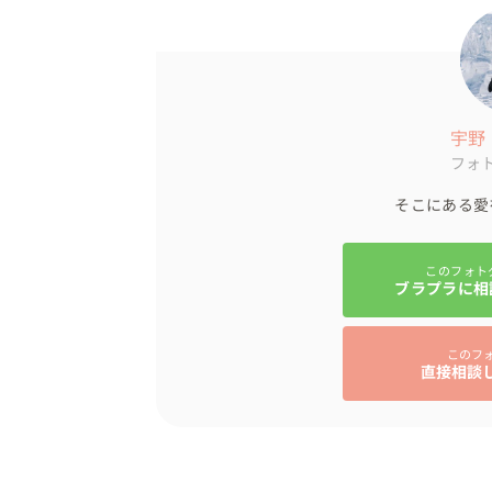
その後の街ブラフォトではレトロな温泉街が
とてもエモーショナルな撮影となりました

宇野
3月も下旬で樹氷はもうありませんし、ゲレ
フォ
したが

そこにある愛
寒すぎず、暑すぎず、気持ちのいい天気で１
このフォト
ブラプラに相
◼︎お持ち込みされた物

ドレス、スーツ、スノーボードを準備いただ
このフ
直接相談
◼︎こんな方におすすめ

・スキー、スノーボードが大好きな方

・雪山に絶景で撮影したい方

・風情のある温泉街で撮影をしたい方
