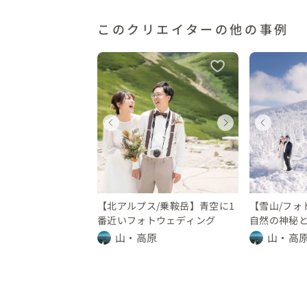
・車やロープウェイでのアクセスが可能なの
このクリエイターの他の事例
◼︎利点と注意点

⚪︎私は冬になると年間80日ぐらいスノーボー
　ホームゲレンデは蔵王温泉スキー場、霧氷
　あらゆる場所を熟知しているからこそでき
ェディングフォト
ウェディングフォト
ウェディングフォト
ウェディングフォト
ウェ
ウェ
⚪︎蔵王がホームだからこそ混雑状況やタイム
野県
山形県
長野県
山形県
長野
山形
⚪︎もちろん滑りながらの撮影も可能です。

 〜 30 万円
 10 万円
10 〜 30 万円
〜 10 万円
10 〜
〜 1
⚪︎温泉街やホテルもあるので宿泊と合わせて
【北アルプス/乗鞍岳】青空に1
【雪山/フォ
△雪山ですので天気の変化が本当に激しいで
番近いフォトウェディング
自然の神秘
福 樹氷の中
△晴れの日は週に1日あるかないかです　2月
山・高原
山・高
△樹氷や霧氷があるかはその年の天気や雪の