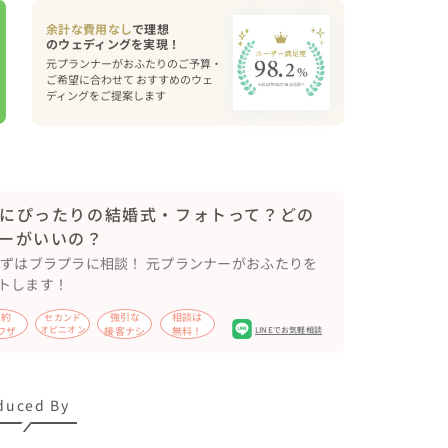
クな場所での撮影の立ち姿、仕草なども

余計な費用なし
で理想
行いました

元プランナーがおふたりのご予算・
ご希望に合わせて おすすめのウェ
ディングをご提案します
てもらい

す

にぴったりの結婚式・フォトって？どの
晴れていて気持ちよかったです

ーがいいの？
たり、展望台に登ったり観光客気分で撮影し

まずはブラプラに相談！ 元プランナーがおふたりを
ゲレンデを滑ってきました

トします！
ん一緒に滑ります！

アルに近い写真になります！

節約
強引な
相談は
セカンド
ワザ
オピニオン
接客ナシ
無料！
LINEでお気軽相談
く滑ってねとだけお伝えし滑り出してもらいます

今回の衣装はワンピースに近いものですので



duced By
も動きやすい衣装のご検討をお勧めします！
