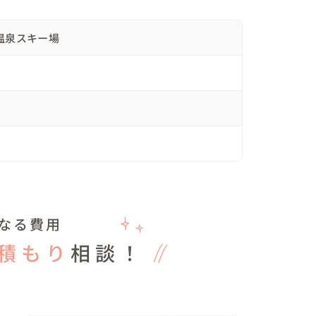
てゲレンデにて撮影開始（営業終了時間も近かったの
王温泉スキー場
決行

撮影を行うことができました

たので雰囲気も大きく違いわたしたちも楽しんじゃ
なる費用
合わせること、触れ合うこと、お話をすること、真
積もり
相談！
意識していただきました
