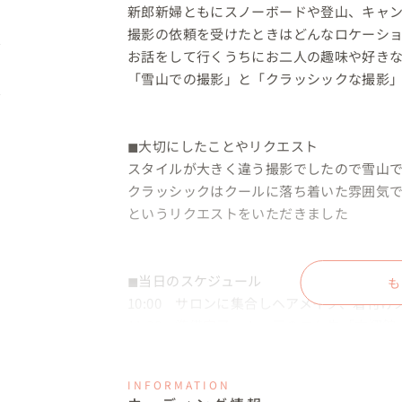
新郎新婦ともにスノーボードや登山、キャン
撮影の依頼を受けたときはどんなロケーショ
お話をして行くうちにお二人の趣味や好きな
「雪山での撮影」と「クラッシックな撮影」
◼︎大切にしたことやリクエスト

スタイルが大きく違う撮影でしたので雪山で
クラッシックはクールに落ち着いた雰囲気で
というリクエストをいただきました

◼︎当日のスケジュール

も
10:00　サロンに集合しヘアメイク、着付け
11:30　準備完了　１つ目のロケ先「文翔館
12:45　撮影スタート（約1時間）

13:45　1度サロンに戻り必要なものを持
INFORMATION
14:30　蔵王到着、蔵王ロープウェイにて