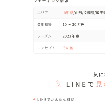
ウェディング情報
ープウェイはほぼ貸切でした）

16:00　1度下山しスノーボードを着用し
エリア
山形県
/山形/文翔館/蔵
でゲレンデ貸切でした）

17:00　蔵王温泉街に繰り出し街ブラフォトも
費用相場
10 〜 30 万円
18:00　撮影終了

シーズン
2023年 春
◼︎当日の様子

コンセプト
その他
長い時間の撮影ではありましたが終始楽しく
クラシックな場所とナチュラルな場所でし
いました

気に
お二人の意識していただいたことは、目を
LINEで
見
顔です

私のテーマでもある愛情の表現をお二人にも
LINEでかんたん相談