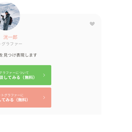
夕日に染まり

 洸一郎
ンデの雪も薄くなり季節の移ろいを感じる時期で
トグラファー
を見つけ表現します
日を通してフォトウェディング日和でした

グラファーについて
談してみる（無料）
きました。

ォトグラファーに
してみる（無料）