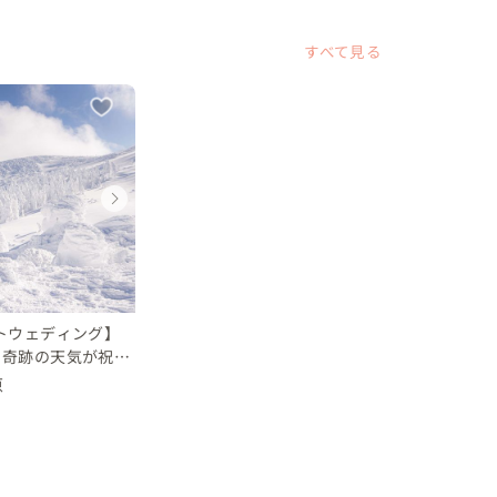
でスキー、スノーボードに関係なく撮影できます

すべて見る
ドをします。

の中、樹氷の中、

るフォトウェディングです。

ディングフォト
ディングフォト
ウェディングフォト
ウェディングフォト
ウェディ
ウェデ
スケジュールの設定がスムーズ。

県
県
長野県
山形県
長野県
山形県
 30 万円
0 万円
10 〜 30 万円
〜 10 万円
10 〜 30
〜 10 
数日間の撮影が可能

トウェディング】
す

と奇跡の天気が祝
で叶える夢の1日
下旬、3月くらいから晴れが多くなります

原
状況によるので必ずしもあるとは限りません
