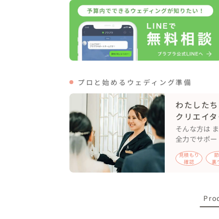
また、自然体が主ではありますが、クラシッ
少しクールに見えるようにディレクションを
一方雪山では、とにかく楽しむことを意識し
雰囲気を大きく変えた撮影になったと思いま
プロと始めるウェディング準備
わたしたち
まだ寒い気温でしたが、当日の天気はとても
クリエイタ
山頂ではスノーボードはせず、雪の上を歩い
そんな方は 
下山後スノーボードブーツに履き替え実際に
全力でサポー
私自身もスノーボードは大好きなのでもちろ
滑りながら撮影するのでより躍動感のあるリ
見積もり
確認
裏
スノーボード中は基本的に自由に、カッコよ
衣装の関係で滑りづらい場合のあるのですが
あまり滑りにくさはなかったように感じます
Pro
もしご検討中の方がいれば大きいドレスより
（OFFショットもありますので参考までに）
