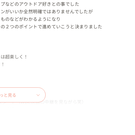
プなどのアウトドア好きとの事でした

ンがいいか全然明確ではありませんでしたが

ものなどがわかるようになり

の２つのポイントで進めていこうと決まりました

は超楽しく！

！

っと見る
スタート（WBC決勝の中継を見ながら笑）

」へ移動

って２つ目のロケ先「蔵王温泉スキー場」に移動

山頂へ行き撮影スタート（シーズンも終盤なのでロ