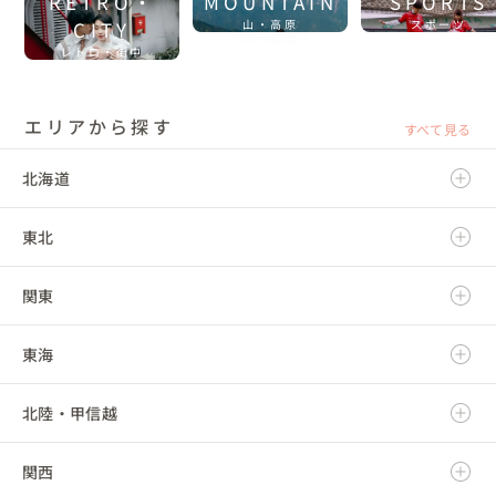
RETRO・
MOUNTAIN
SPORTS
また、前撮りと合わせて、結婚式オープン動画編集も依頼させて頂
CITY
山・高原
スポーツ
きました！こちらも非常に満足しました！

【東京赤羽】商店街で赤ちょうちんウェディングフォ
レトロ・街中
ト！
今度も人生の節目にご依頼したいです！
エリアから探す
すべて見る
フォトクオリティに感動しました。
20代カップル
埼玉県
北海道
埼玉スタジアム2〇〇2ウェディング前撮りでお願いしました。

 式場での前撮りという選択肢もあったのですが、

東北
北海道
・予算の関係

・埼玉スタジアムで撮影したい(出張費もおさえたい)

もっと見る...
・なるべく早くデータがほしい

関東
青森県
ということで衣装からカメラマン探しまで自分たちでやることに
【埼玉スタジアム】夢叶う！サッカースタジアム×和装
しました。

フォトウェディング
色々カメラマンを探したのですがなかなか決まらずyossyさんにお
東海
岩手県
茨城県
願いしたのが1か月前を切ってしまっていました…

 それにも関わらず快くOKしてくださり、感謝しております！

 事前にzoomで顔合わせをしたり、撮りたいカットをたくさん聞い
事前の打ち合わせもしっかりしていただきありがとう
北陸・甲信越
宮城県
栃木県
岐阜県
て下さりました。yossyさんからも、こんなカットはどうか・こん
ございました。
な光の当て方はどうかと色々と提案していただき安心して当日を
迎えることが出来ました！

20代カップル
埼玉県
関西
秋田県
群馬県
静岡県
新潟県
 3時間という限られた時間でしたが、｢お2人が絶対撮りたいカット
ウェディング前撮りの撮影をしていただきました！事前にzoomで