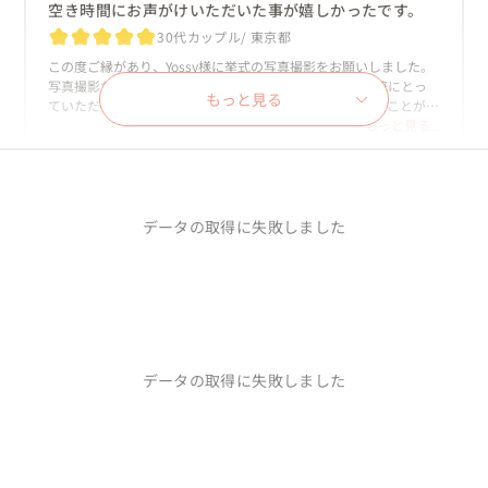
空き時間にお声がけいただいた事が嬉しかったです。
30代カップル
東京都
この度ご縁があり、Yossy様に挙式の写真撮影をお願いしました。
写真撮影だけではなく、私達とコミュニケーションも頻繁にとっ
もっと見る
ていただき、一生に一度の挙式撮影を安心してお任せすることがで
きました。素敵な笑顔がたくさんの写真をいただき、感謝しており
もっと見る...
ます。ありがとうございました！！
【東京赤羽】商店街で赤ちょうちんウェディングフォ
ト！
データの取得に失敗しました
参列者も驚くほどのクオリティでした。
20代カップル
千葉県
結婚式のオープニングムービーや東京駅でのウェディング撮影を
して頂きました。ムービーは親族、友人などからとても好評で式
がとても盛り上がりました。東京駅での写真は招待状等に使わせ
データの取得に失敗しました
て頂きました。とてもオシャレになり、招待状をみた人は驚いて
もっと見る...
ました。
シャチやイルカが祝福🐬 大人気水族館で結婚式！！