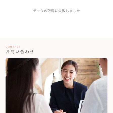
データの取得に失敗しました
事前の案内がしっかりしていたので安心して当日を迎
えられました。
20代カップル
神奈川県
ウェディングのセルフ前撮りの撮影をお願いさせていただきまし
た！ 当日までは丁寧でスピーディーに対応いただき、安心して当
日を迎えることが出来ました！ 当日は私たちが撮りたい構図の写
真を優先して撮影していただき、余った時間や途中、途中撮影場所
もっと見る...
CONTACT
に合わせて構図を提案してくださり非常に助かりました！ また、
お問い合わせ
明るく気さくな方でリラックスして撮影できましたー！ セルフ前
鎌倉”七里ガ浜”でビーチロケーションフォト&ムービー
撮りが初めてだったので出来上がりがどのようなお写真になるの
かドキドキでしたが、仕上がりを見たら素敵な写真ばかりで感動
しました プロフィールムービーにふんだんに使いたいと思いま
す〜！！ また機会があれば、ぜひお写真の撮影をおねがいしたい
と思います。 本当にありがとうございました！！
写真の仕上がりに大満足でした。
20代カップル
神奈川県
鎌倉高校前で前撮りフォトをお願いしました。日曜日で人が多か
ったのですが、的確に場所を指示、ポーズもレクチャーしてもら
い予定枚数しっかり納品していただけました！撮影日は風が強
く、髪がぐちゃぐちゃで、あぁ、、写真凄い事になっているだろ
もっと見る...
うな（ ; ; ）と思っていた所、納品された写真を見たところ、暴風
を感じない写真達！！びっくりしました！写真の色味も好みな感