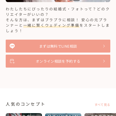
鎌倉”七里ガ浜”でビーチロケーションフォト&ムービー
じで、とても素敵でした。こちらの写真を招待状に使用したいの
わたしたちにぴったりの結婚式・フォトって？どのク
で、早めに欲しい旨を伝えた所、すぐにデータを頂けました！と
ても感謝しています。招待状をお送りした方々からは、素敵！と好
リエイターがいいの？
評でした。また、記念の写真を撮る際はお願いしたいです。
そんな方は、まずはブラプラに相談！ 安心の元プラ
ンナーと
一緒に賢くウェディング準備
をスタートしま
丁寧な対応に感動しています。
しょう！
40代カップル
東京都
夫婦での浴衣姿の撮影をお願いしました。直前の依頼となってし
まいましたが、レスポンスが早く、たいへん助かりました。当日
まずは無料でLINE相談
も、時間内にきっちりといろいろなシーンをご提案いただきまし
た。本当にありがとうございました！
もっと見る...
オンライン相談を予約する
【東京赤羽】商店街で赤ちょうちんウェディングフォ
ト！
前撮りとOP動画、両方のクオリティに大満足です。
20代カップル
東京都
結婚式の前撮り写真を撮影して頂きました。事前に打合せを実施
人気のコンセプト
すべて見る
して頂き、こちらの要望に合わせて撮影して頂きありがとうござい
ます😊

もっと見る...