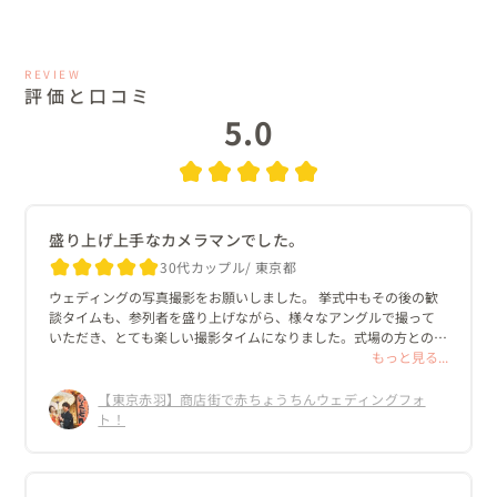
REVIEW
評価と口コミ
5.0
盛り上げ上手なカメラマンでした。
30代カップル
東京都
ウェディングの写真撮影をお願いしました。 挙式中もその後の歓
談タイムも、参列者を盛り上げながら、様々なアングルで撮って
いただき、とても楽しい撮影タイムになりました。式場の方との連
携も素晴らしく、笑顔がとても素敵なカメラマンさんで、お願い
もっと見る...
して本当によかったです！！ また別の機会にも撮影をお願いした
いと思います！！
【東京赤羽】商店街で赤ちょうちんウェディングフォ
ト！