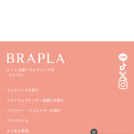
早急な要望のご対応に感動しました。
愛媛県
鹿児島県
20代カップル
東京都
和装のフォトウェディングを撮影していただきました。

高知県
沖縄県
けっこう直前でのお願いだったにも関わらず快く対応していただ
き、最初から最後まで丁寧に説明やご連絡をいただきとても信頼で
きる方でした。

もっと見る...
撮影中も様々なプロによるアドバイスいただき、自分たちじゃ絶対
に撮れないような写真を沢山撮っていただけました。

【東京赤羽】商店街で赤ちょうちんウェディングフォ
気さくな方で、初めてお会いしましたが全く緊張せず撮影に臨め
ト！
ました。

夫婦ともに心から感謝しています。

またお願いしたいと思っています！

この度は本当にありがとうございました！
ヒトとは違うウェディングを
-ブラプラ-
ウェディングを探す
フォトウェディング・前撮りを探す
プランナー・クリエイターを探す
ブラプラとは
よくある質問