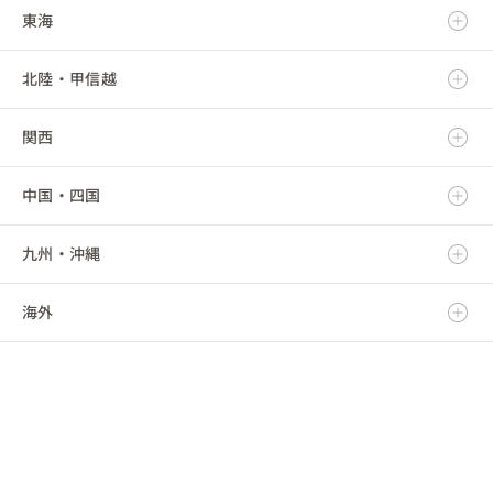
東海
岩手県
茨城県
北陸・甲信越
宮城県
栃木県
岐阜県
関西
秋田県
群馬県
静岡県
新潟県
中国・四国
山形県
埼玉県
愛知県
富山県
滋賀県
九州・沖縄
福島県
千葉県
三重県
石川県
京都府
鳥取県
海外
東京都
福井県
大阪府
島根県
福岡県
神奈川県
山梨県
兵庫県
岡山県
佐賀県
海外
長野県
奈良県
広島県
長崎県
和歌山県
山口県
熊本県