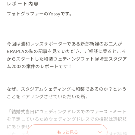
レポート内容
フォトグラファーのYossyです。

今回は浦和レッズサポーターである新郎新婦のお二人が
BRAPLAの私の記事を見ていただき、ご相談に乗るところ
からスタートした和装ウェディングフォト＠埼玉スタジア
ム2002の案件のレポートです！ 

なぜ、スタジアムウェディングに和装であるのか？という
ことをヒアリングさせていただいた所、

「結婚式当日にウェディングドレスでのファーストミート
を予定しているためウェディングドレスでの撮影は選択肢
にありませんでした！

もっと見る
また、ユニフォーム姿での撮影でもよかったのですが結婚