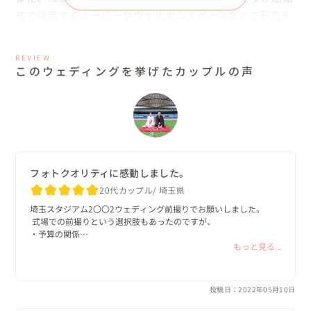
式で使用するムービーやウェルカムスペースなどで写真を
使用したいと思っていたので写真映えを考え婚礼の服(和
装)にしました！

REVIEW
また、お互いの和装姿も見てみたいと言う希望もありそう
このウェディングを挙げたカップルの声
させていただきました！」

という回答を頂き、とてもお二人のこだわりをこの段階か
ら感じ取れました！

和装ということでユニフォームが上から羽織れなかったり
フォトクオリティに感動しました。
することが想定されたので、事前にお互いのアイディア出
20代カップル
埼玉県
しの時間をきちんと確保して当日に臨みました。

埼玉スタジアム2〇〇2ウェディング前撮りでお願いしました。

 式場での前撮りという選択肢もあったのですが、

・予算の関係

・埼玉スタジアムで撮影したい(出張費もおさえたい)

もっと見る...
衣装はYossyが提携しているレンタルショップをご案内さ
・なるべく早くデータがほしい

ということで衣装からカメラマン探しまで自分たちでやることにし
せていただき、ヘアメイク、着付けはご自身で手配してい
ました。

投稿日：2022年05月10日
ただきました。

色々カメラマンを探したのですがなかなか決まらずyossyさんにお
願いしたのが1か月前を切ってしまっていました…
