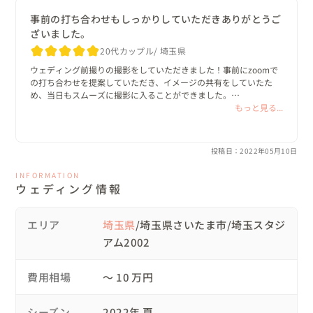
 それにも関わらず快くOKしてくださり、感謝しております！

事前の打ち合わせもしっかりしていただきありがとうご
 事前にzoomで顔合わせをしたり、撮りたいカットをたくさん聞い
ざいました。
て下さりました。yossyさんからも、こんなカットはどうか・こん
な光の当て方はどうかと色々と提案していただき安心して当日を迎
今回のスケジュールは以下のように組んでみました。

20代カップル
埼玉県
えることが出来ました！

ウェディング前撮りの撮影をしていただきました！事前にzoomで
 3時間という限られた時間でしたが、｢お2人が絶対撮りたいカット
の打ち合わせを提案していただき、イメージの共有をしていたた
から取っていきましょう！｣と言っていただき、やってみたいこと
め、当日もスムーズに撮影に入ることができました。

が全部叶った撮影になりました！

-+-+-+-+-+-+-+-+-+-+-+-+-+-+-+-+-+-+-+-+-+-+-+-+-+-+-+-+-
リクエストショットもたくさん撮ってくださり、終始とても楽しい
もっと見る...
 両家の両親を呼んでいたことを伝えるのを忘れていたのです
+-+-+-+-+-+-+

時間でした☆納品もとても早く、仕上がりも大大大満足です！！ま
が。。。快く6人のカットをたくさん撮ってくださりました！

たの機会にぜひお願いしたいと思います。ありがとうございまし
 撮影データは約2週間後に届きました。天気があまり良くない日で
た！！
したがスタジアムの芝生と青空がとても綺麗で感動しました！

投稿日：2022年05月10日
＜11:00～14:00 計3h ※準備片付け込みの時間です。12:00
～13:00はピッチ内での撮影 1h＞

  事前打ち合わせから出張費、仕上がりまでを考えると安すぎるく
INFORMATION
ウェディング情報
らいだと思います。

 何よりもyossyさんが本当に写真が好きで、被写体となる人達が1
10:40 レストプラザ入り口にて集合＞受付

番輝くにはどうしたらよいかを楽しんで考えているのがよく伝わっ
エリア
埼玉県
/埼玉県さいたま市/埼玉スタジ
てきました！とっても素敵な方に出会ったなと思います。

11:00 受付など諸々終わって撮影開始（ピッチ以外のロケ
アム2002
ーション優先度の高いものから撮っていく）

アシスタントのさらさん、とても気が利く素敵な子です！

12:00 ピッチイン

私たちの一生の思い出をつくってくださり、ありがとうございまし
費用相場
〜 10 万円
13:00 ピッチアウト （残りのロケーション撮影開始）

た！
13:30 撮影終了して片付け開始

シーズン
2022年 夏