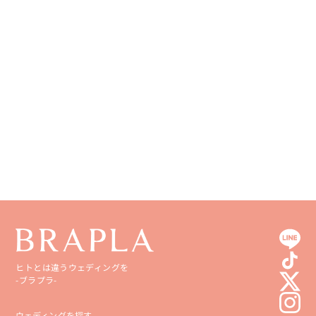
徳島県
大分県
香川県
宮崎県
愛媛県
鹿児島県
高知県
沖縄県
ヒトとは違うウェディングを
-ブラプラ-
ウェディングを探す