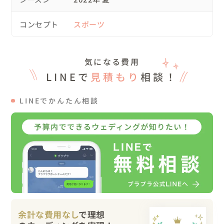
14:00 スタジアム退場、外観で撮影

14:10 完全に終了

コンセプト
スポーツ
-+-+-+-+-+-+-+-+-+-+-+-+-+-+-+-+-+-+-+-+-+-+-+-+-+-+-+-+-
+-+-+-+-+-+-+

気になる費用
LINEで
見積もり
相談！
ピッチ、観客席、ピッチサイド、選手ロッカー、フラッシ
ュインタビューゾーン と撮影エリアがあるのですが、時間
LINEでかんたん相談
が限られているので新郎新婦のリクエストから優先順位を
考えて順番、時間配分を行っていきました。

当日は午後から雨の予報で、付添のスタジアムの係員さん
から「ピッチ撮影を整備員がいてもいい条件なら
ば、、、」と提案していただき、ピッチが広域であること
から整備員を写真から修正で消し込むことができそうだと
判断して、最初にピッチでの撮影を行いました！（係員さ
余計な費用なし
で理想