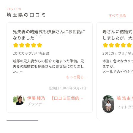
REVIEW
埼玉県の口コミ
すべて見る
兄夫妻の結婚式も伊藤さんにお世話に
嶋さんに結婚式
なりました＾＾
しましたが、大
20代カップル
埼玉県
20代カップル
埼
新郎の兄夫妻からの紹介で始まった準備。兄
本当に色々なカメ
夫妻の結婚式も伊藤さんにお世話になりまし
ますが、

た。

メールでのやりと
もっと見る...
撮影・出来上がり
2019年12月が初顔合わせでした。私たちは結
ったです。

婚してすぐ子どもを授かり、出産前に式をあ
お人柄の良さを感
投稿日：2025年04月22日
げたい希望がありました。しかし、予定して
をアドバイスして
伊藤 綾乃 【口コミ圧倒的
嶋 浩由
た日は緊急事態宣言のなか。やむなく延期し
素を引き出してくだ
ま...
No.1！ 「NO」とは言わない
プランナー
フォトグ
ウェディングプランナー！】