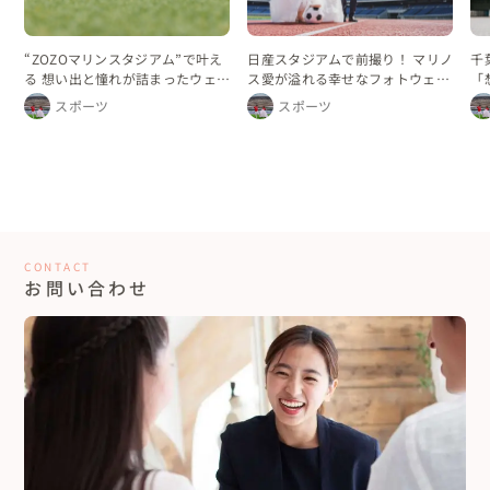
“ZOZOマリンスタジアム”で叶え
日産スタジアムで前撮り！ マリノ
千
る 想い出と憧れが詰まったウェデ
ス愛が溢れる幸せなフォトウェデ
「
ィングフォト
ィング
ェ
スポーツ
スポーツ
CONTACT
お問い合わせ