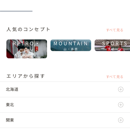
人気のコンセプト
すべて見る
RETRO・
MOUNTAIN
SPORTS
CITY
山・高原
スポーツ
レトロ・街中
エリアから探す
すべて見る
北海道
東北
北海道
関東
青森県