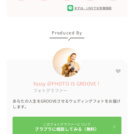
晴天すぎる場合も芝の緑が顔に反射してしまうので、それ
まずは、
LINEでお気軽相談
を考慮できるカメラマンでなくてはいけません。

私の場合はアシスタントを手配してライティングに専念し
Produced By
てもらうことで、ご覧いただいているような高いクオリテ
ィでの写真を提供することが叶いました。

また、選手ロッカーのような部屋の定常光で写真を撮って
も面白みのないものになりますが、ライティングをしっか
Yossy ＠PHOTO IS GROOVE！
り行うことでスポーツ広告のような世界観ができあがりま
フォトグラファー
す。

あなたの人生をGROOVEさせるウェディングフォトをお届け
します。
お2人の闘志ムンムンという雰囲気が伝わってきますね！

このフォトグラファーについて
ブラプラに相談してみる（無料）