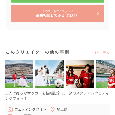
それとピッチ上の写真は空の面積が多くなりがちなので、
真っ白になってしまった場合のところまで想定してくれて
このフォトグラファーに
いるカメラマンは信用できると思います😊

直接相談してみる（無料）
せっかくのお二人の夢を叶えるチャンスですので、打ち合
わせからたのしくやっていきたいですよね！

このクリエイターの他の事例
すべて見る
妄想や夢の世界を実現できるのが、フォトウェディングの
素敵なところです。
二人で好きなサッカーを結婚記念に。 夢のスタジアムウェディ
ングフォト！！
ウェディングフォト
埼玉県