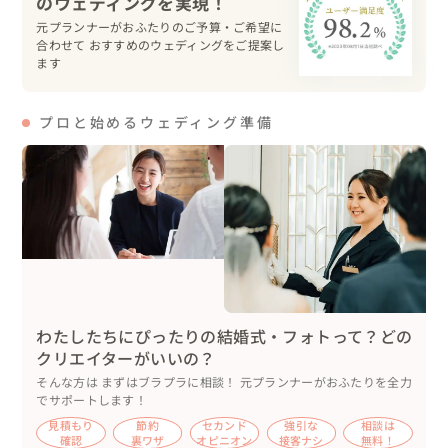
んのご好意に感謝😭）

元プランナーがおふたりのご予算・ご希望に
合わせて おすすめのウェディングをご提案し
ます
結果、ほとんど雨に濡れることなく撮影を行うことができ
ました👍

プロと始めるウェディング準備
スタジアムウェディングフォトでカメラマンをチョイスす
る場合のポイントとしては、ハイクオリティのライティン
グを行ってくれるのか？というところです。

とくにピッチ上は光を遮るものが無いため、今回のように
わたしたちにぴったりの結婚式・フォトって？どの
厚い曇天の撮影の場合には被写体の顔が暗くなってしまう
クリエイターがいいの？
ケースがあります。

そんな方は まずはブラプラに相談！ 元プランナーがおふたりを全力
でサポートします！
見積もり
節約
セカンド
強引な
相談は
確認
裏ワザ
オピニオン
接客ナシ
無料！