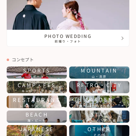
PHOTO WEDDING
前撮り・フォト
コンセプト
SPORTS
MOUNTAIN
スポーツ
山・高原
CAMP・FES
RETRO・CITY
キャンプ・フェス
レトロ・街中
RESTAURANT
GARDEN
ガーデン・森
レストラン・古民家
BEACH
STAY
海・ビーチ
ホテル・リゾート婚
JAPANESE
OTHER
その他