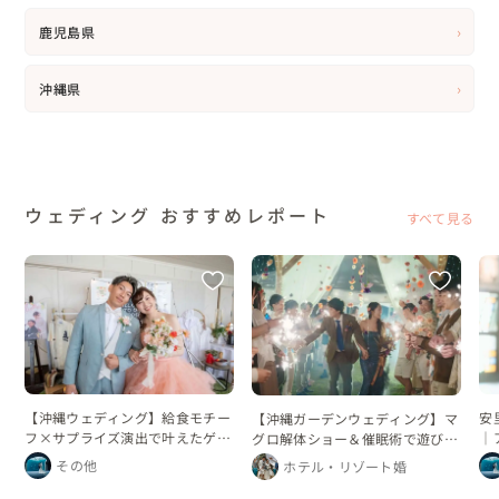
›
鹿児島県
›
沖縄県
ウェディング おすすめレポート
すべて見る
【沖縄ウェディング】給食モチー
安
【沖縄ガーデンウェディング】マ
フ×サプライズ演出で叶えたゲス
｜
グロ解体ショー＆催眠術で遊び心
ト参加型結婚式
ン
あふれる結婚式
その他
ホテル・リゾート婚