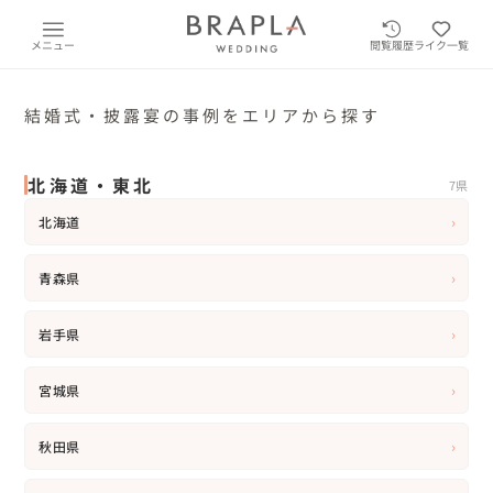
メニュー
閲覧履歴
ライク一覧
結婚式・披露宴の事例をエリアから探す
北海道・東北
7県
›
北海道
›
青森県
›
岩手県
›
宮城県
›
秋田県