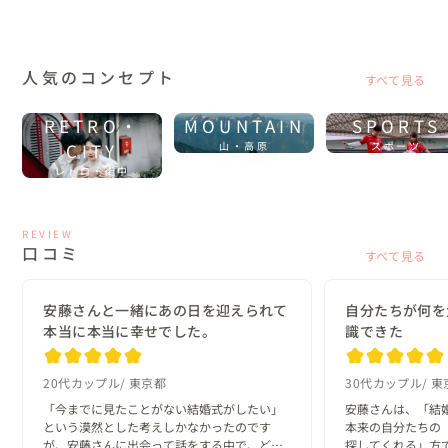
人気のコンセプト
すべて見る
RETRO・
MOUNTAIN
SPORTS
CITY
山・高原
スポーツ
レトロ・街中
REVIEW
口コミ
すべて見る
安藤さんと一緒にあの日を迎えられて
自分たちが何を
本当に本当に幸せでした。
識できた
20代カップル
東京都
30代カップル
東
「今までに見たことがない結婚式がしたい」
安藤さんは、「結
という漠然とした考えしかなかったのです
本来の自分たちの
が、安藤さんに出会って話をする中で、どん
探してくれる」方で