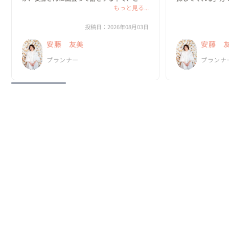
な一日にしたいのか？がどんどん具体的にな
もっと見る...
っていきました。

私たちは、既存の
と実際のプロセス
投稿日：2026年08月03日
何より嬉しかったのは、私達がやりたいと思
っていました。

安藤 友美
安藤 
ったことを、安藤さんは「何として...
新郎・新婦に招待
プランナー
プランナ
の、ほと...