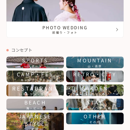
PHOTO WEDDING
前撮り・フォト
コンセプト
SPORTS
MOUNTAIN
スポーツ
山・高原
CAMP・FES
RETRO・CITY
キャンプ・フェス
レトロ・街中
RESTAURANT
GARDEN
ガーデン・森
レストラン・古民家
BEACH
STAY
海・ビーチ
ホテル・リゾート婚
JAPANESE
OTHER
STYLE
その他
和婚