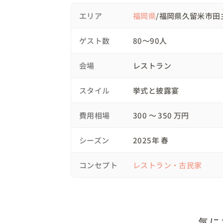
めです。

本来花嫁が主役とされがちな結婚式で新郎側
エリア
福岡県
/福岡県久留米市田
ドレスやカメラマン、ヘアメイクなどを自
わり尽くせるオーダースーツのお店を紹介し
ンを組みたい方にも向いています。

ゲスト数
80〜90人
また、形式にとらわれず、アットホームな
おかげさまで、「今まで参列した中で1番いい
挙げてもうすぐ一年経ちますが、今でも夫と
然に囲まれた空間やその場の空気感を大切に
会場
レストラン
した。

お酒や食事も含めて“その時間そのもの”を
ながら、自分たちの優先順位で結婚式をつ
私自身、ブライダルのヘアメイクで色んな現
スタイル
挙式と披露宴
ランナーさんです！
費用相場
300 〜 350 万円
シーズン
2025年 春
コンセプト
レストラン・古民家
気に