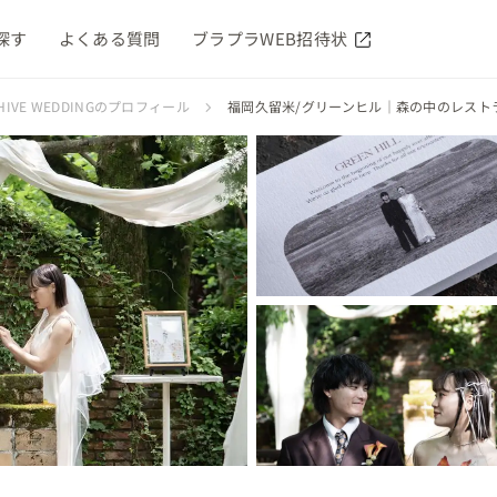
探す
よくある質問
ブラプラWEB招待状
 HIVE WEDDINGのプロフィール
福岡久留米/グリーンヒル｜森の中のレスト