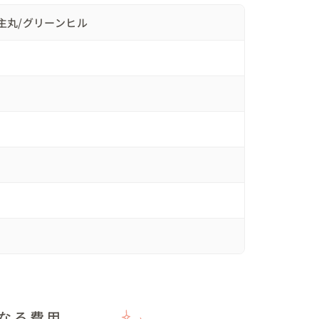
の衣装はレパートリーが少なかったりする中でこだ
主丸/グリーンヒル
由に選びたい方や、持ち込みを活かして柔軟にプラ
ていただいたこともとても印象に残っています。

雰囲気の中でゲストと近い距離で過ごしたい方、自
式だった！」とたくさんの声をいただきました^_^

最高の1日だったねと振り返れる最高の1日になりま
したい方にもぴったりです。

楽しみたい方や、費用とクオリティのバランスを見
くりたい方におすすめです。
場を見て来ましたが自信を持っておすすめできるプ
なる費用