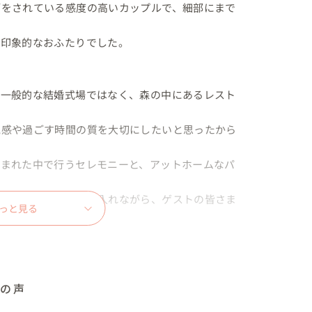
師をされている感度の高いカップルで、細部にまで
印象的なおふたりでした。

、一般的な結婚式場ではなく、森の中にあるレスト
気感や過ごす時間の質を大切にしたいと思ったから
囲まれた中で行うセレモニーと、アットホームなパ
やバーベキューも取り入れながら、ゲストの皆さま
っと見る
ージしました。

子

席次表や席札、メニュー表などのペーパーアイテム
ルの声
感のある空間でした。
