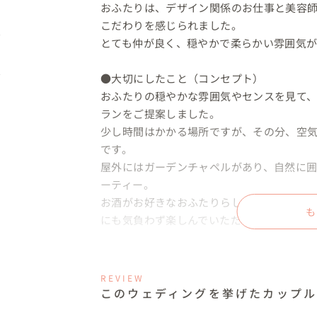
おふたりは、デザイン関係のお仕事と美容
こだわりを感じられました。

とても仲が良く、穏やかで柔らかい雰囲気が
●大切にしたこと（コンセプト）

おふたりの穏やかな雰囲気やセンスを見て
ランをご提案しました。

少し時間はかかる場所ですが、その分、空
です。

屋外にはガーデンチャペルがあり、自然に
ーティー。

お酒がお好きなおふたりらしく、生ビール
も
にも気負わず楽しんでいただける一日をイメ
●おふたりのリクエスト（希望）と当日の様
新郎様がデザイン関係ということもあり、
REVIEW
はすべてご自身でご用意されました。

このウェディングを挙げたカップ
細部までおふたりらしさが感じられる、統一