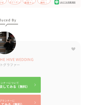
ワザ
オピニオン
接客ナシ
無料！
LINEでお気軽相談
duced By
E HIVE WEDDING
トグラファー
ランナーについて
談してみる（無料）
プランナーに
してみる（無料）