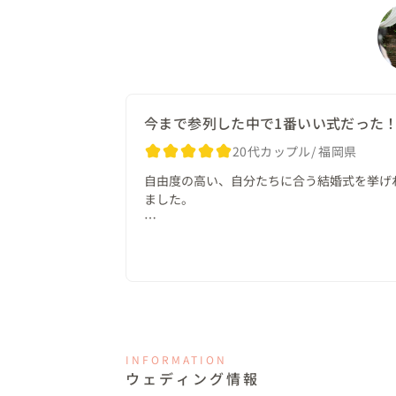
ゲストの方に楽しんでいただきたいという想
自然と会話が生まれる、あたたかい時間が流
当日はあいにくの雨。

ガーデンチャペルでのセレモニーが難しい
雨が上がり、光が差し込む瞬間に。

おふたりの想いが届いたような、静かで美し
今まで参列した中で1番いい式だった！
20代カップル
福岡県
●お持ち込みされたもの

自由度の高い、自分たちに合う結婚式を挙げ
今回の会場は、お料理以外はすべてお持ち込
ました。

イク、司会者、引出物など、細部まで持ち込
新郎様の衣装はオーダーで仕立てた一着で、
他の方の口コミにもある通りプランナーさん
たもの。

ってくださります。

私はきっちりした式というよりは、ラフで楽
結婚式だけでなく、これからも長く着られる
ジぴったりの式場で挙げることができました！
ドレス、ヘアメイク、ペーパーアイテム、写
音響、引出物類は弊社で準備しました。

ドレスも選択肢がとても多く、持ち込みも自
センスが良く参列した友人からも「初めて結
INFORMATION
●こんな人におすすめ

した！すごいのがグレードアップ無しでこの
ウェディング情報
ち夫婦も大満足です！

自分たちらしい結婚式を大切にしたい方や