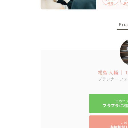
確認
裏
Pro
椛島 大輔 ｜ TH
プランナー
フォ
このプ
ブラプラに相
この
直接相談