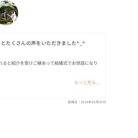
いから、おふたりのお好きなお酒もご用意。

れていました。

かもしれない、そんな状況でしたが、時間になると
い時間でした。

とたくさんの声をいただきました^_^
れると紹介を受けご縁あって結婚式でお世話になり
みが可能で、ドレスやカメラマン、映像、ヘアメ
みをしました。

デザインやサイズを100％ご自身の好みに合わせ
はこんなところまで？！と言うくらい細かく付き添
もっと見る...
しんでもらえる式が良かったのですが本当にイメー
という点でも、とても魅力的な選択でした。



投稿日：2026年04月30日
真、映像は新郎新婦、オーダースーツ、司会者、
由であったり、提携されているお花屋さんも最高に
婚式の花が可愛すぎて持って帰った！」と大絶賛で
クオリティ？！と何から何まで、隅から隅まで私た
、細部までこだわりを持って準備したい方におすす