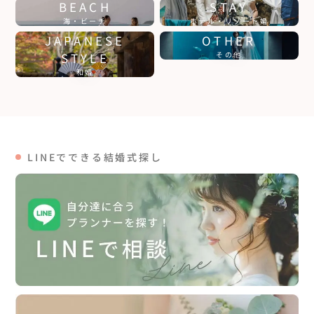
BEACH
STAY
海・ビーチ
ホテル・リゾート婚
JAPANESE
OTHER
STYLE
その他
和婚
LINEでできる結婚式探し