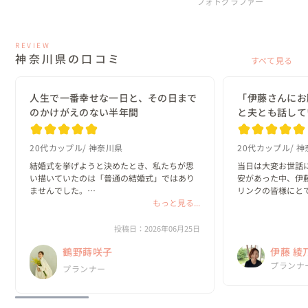
フォトグラファー
REVIEW
神奈川県の口コミ
すべて見る
人生で一番幸せな一日と、その日まで
「伊藤さんにお
のかけがえのない半年間
と夫とも話して
20代カップル
神奈川県
20代カップル
神
結婚式を挙げようと決めたとき、私たちが思
当日は大変お世話
い描いていたのは「普通の結婚式」ではあり
安があった中、伊
ませんでした。

リンクの皆様にと
もっと見る...
かげで、安心して
ゲストに思いきり楽しんでもらえること。

た。

私たちらしいオリジナルな世界観があるこ
投稿日：2026年06月25日
と。

「伊藤さんにお願
鶴野蒔咲子
伊藤 綾
そして、自分たちの想いを一つひとつ形にで
も話していました♪
きること。

これから無事に出産を
No.1
プランナ
プランナー
ウェデ
そんな結婚式を...