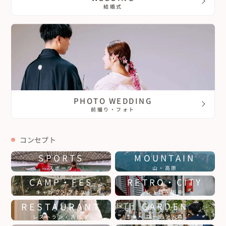
結婚式
PHOTO WEDDING
前撮り・フォト
コンセプト
SPORTS
MOUNTAIN
スポーツ
山・高原
CAMP・FES
RETRO・CITY
キャンプ・フェス
レトロ・街中
RESTAURANT
GARDEN
ガーデン・森
レストラン・古民家