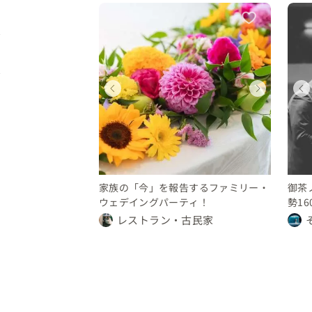
ィング
ディング
ウェディング
ウェディング
ウェディング
都
東京都
東京都
東京都
250 万円
 30 万円
200 〜 250 万円
10 〜 30 万円
250 〜 300 万円
家族の「今」を報告するファミリー・
御茶
ウェデイングパーティ！
勢1
レストラン・古民家