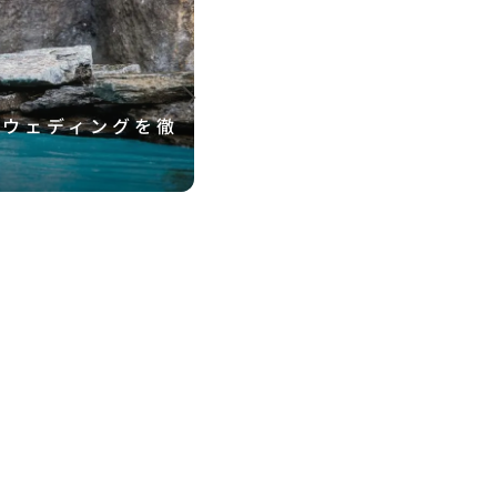
トウェディングを徹
旧岩崎邸庭園での結婚式
底ガイド！