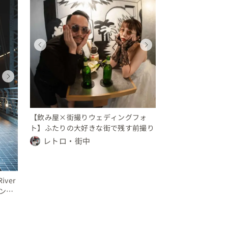
ウェディング
ウェディング
ウェディングフォト
ウェディング
ウェディング
ウェディン
東京都
東京都
東京都
東京都
東京都
東京都
150 〜 200 万円
要相談
〜 10 万円
150 〜 200 万円
要相談
〜 10 万円
ウェディングフォト
ウェディング
東京都
東京都
12 〜 14 万円
12 〜 14 万円
【飲み屋×街撮りウェディングフォ
ト】ふたりの大好きな街で残す前撮り
レトロ・街中
iver
マンテ