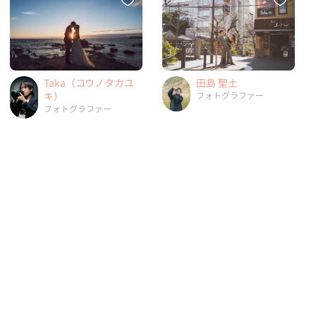
Taka（コウノタカユ
田島 聖土
キ）
フォトグラファー
フォトグラファー