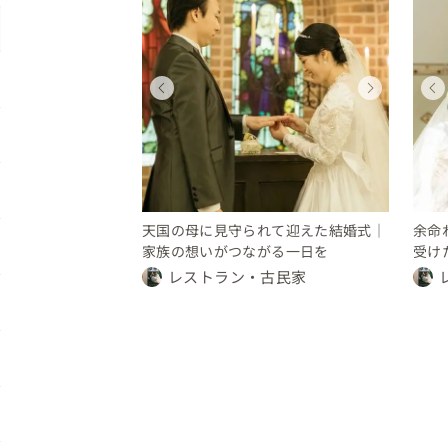
ィング
ディング
ウェディング
ウェディング
都
東京都
東京都
200 万円
談
150 〜 200 万円
要相談
ウェディングフォト
東京都
12 〜 14 万円
天国の母に見守られて迎えた結婚式｜
余命
家族の想いがつながる一日を
受け
レストラン・古民家