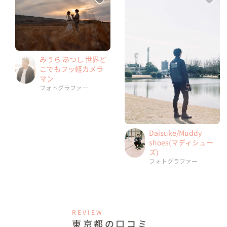
みうら あつし 世界ど
こでもフッ軽カメラ
マン
フォトグラファー
Daisuke/Muddy
shoes(マディシュー
ズ)
フォトグラファー
REVIEW
東京都の口コミ