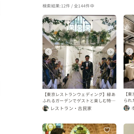
検索結果:12件 / 全144件中
ディング
ウェディング
ウェディング
ィング
ウェディング
都
東京都
東京都
東京都
0 〜 万円
1000 〜 万円
250 〜 300 万円
500 万円
450 〜 500 万円
【東
【東京レストランウェディング】緑あ
られ
ふれるガーデンでゲストと楽しむ特別
式
な一日
レストラン・古民家