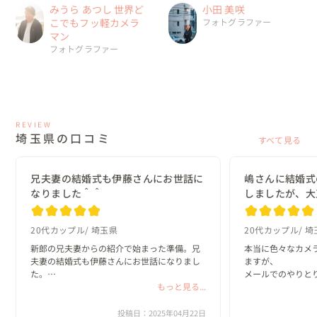
みうら あつし 世界ど
小田 美咲
こでもフッ軽カメラ
フォトグラファー
マン
フォトグラファー
REVIEW
埼玉県の口コミ
すべて見る
兄夫妻の結婚式も伊藤さんにお世話に
嶋さんに結婚式
なりました＾＾
しましたが、大
20代カップル
埼玉県
20代カップル
埼
新郎の兄夫妻からの紹介で始まった準備。兄
本当に色々なカメ
夫妻の結婚式も伊藤さんにお世話になりまし
ますが、

た。

メールでのやりと
もっと見る...
撮影・出来上がり
2019年12月が初顔合わせでした。私たちは結
ったです。

婚してすぐ子どもを授かり、出産前に式をあ
お人柄の良さを感
投稿日：2025年04月22日