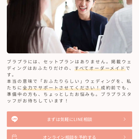
ブラプラには、セットプランはありません。
掲載ウェ
ディングはおふたりだけの、
すべてオーダーメイド
で
す。
本当の意味で「おふたりらしい」ウェディングを、私
たちに
全力でサポートさせてください！
成約前でも、
準備中の方も、ちょっとしたお悩みも。ブラプラスタ
ッフがお待ちしています！
まずは気軽にLINE相談
オンライン相談を予約する