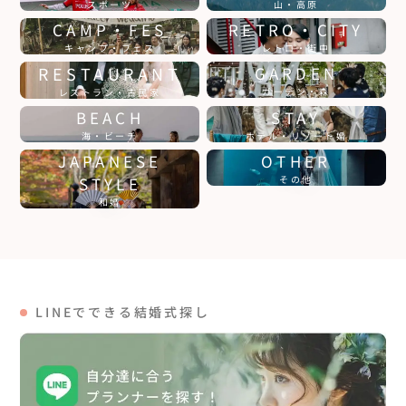
スポーツ
山・高原
CAMP・FES
RETRO・CITY
キャンプ・フェス
レトロ・街中
RESTAURANT
GARDEN
ガーデン・森
レストラン・古民家
BEACH
STAY
海・ビーチ
ホテル・リゾート婚
JAPANESE
OTHER
STYLE
その他
和婚
LINEでできる結婚式探し