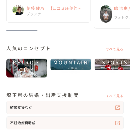
げたい希望がありました。しかし、予定して
をアドバイスして
伊藤 綾乃 【口コミ圧倒的
嶋 浩由
た日は緊急事態宣言のなか。やむなく延期し
素を引き出してくだ
ま...
No.1！ 「NO」とは言わない
プランナー
フォトグ
ウェディングプランナー！】
人気のコンセプト
すべて見る
RETRO・
MOUNTAIN
SPORTS
CITY
山・高原
スポーツ
レトロ・街中
埼玉県の結婚・出産支援制度
すべて見る
結婚支援など
不妊治療費助成