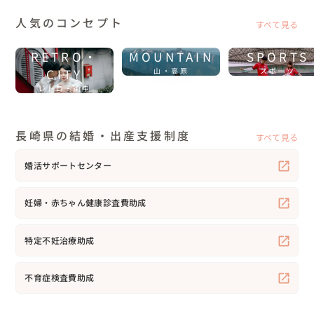
人気のコンセプト
すべて見る
RETRO・
MOUNTAIN
SPORTS
CITY
山・高原
スポーツ
レトロ・街中
長崎県の結婚・出産支援制度
すべて見る
婚活サポートセンター
妊婦・赤ちゃん健康診査費助成
特定不妊治療助成
不育症検査費助成