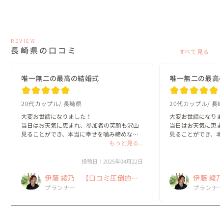
REVIEW
長崎県の口コミ
すべて見る
唯一無二の最高の結婚式
唯一無二の最高
20代カップル
長崎県
20代カップル
長
大変お世話になりました！

大変お世話になりま
当日はお天気に恵まれ、参加者の笑顔も沢山
当日はお天気に恵
見ることができ、本当に幸せを噛み締めなが
見ることができ、
らのあっという間の時間でした^ ^

もっと見る...
らのあっという間の
2人で唯一無二の最高の結婚式だったね、大成
2人で唯一無二の
投稿日：2025年04月22日
功だったねと言える結婚式を挙げることがで
功だったねと言え
伊藤 綾乃 【口コミ圧倒的
伊藤 綾
きて、とても幸せです。

きて、とても幸せで
No.1！ 「NO」とは言わない
プランナー
No.1
プランナ
伊...
伊...
ウェディングプランナー！】
ウェデ