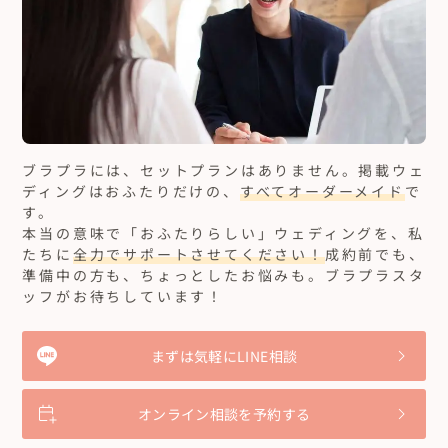
ブラプラには、セットプランはありません。
掲載ウェ
ディングはおふたりだけの、
すべてオーダーメイド
で
す。
本当の意味で「おふたりらしい」ウェディングを、私
たちに
全力でサポートさせてください！
成約前でも、
準備中の方も、ちょっとしたお悩みも。ブラプラスタ
ッフがお待ちしています！
まずは気軽にLINE相談
オンライン相談を予約する