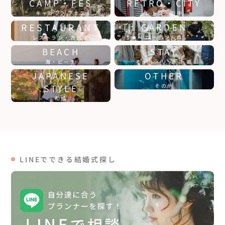
CAMP・FES
RETRO・CITY
キャンプ・フェス
レトロ・街中
RESTAURANT
GARDEN
ガーデン・森
レストラン・古民家
BEACH
STAY
海・ビーチ
ホテル・リゾート婚
JAPANESE
OTHER
STYLE
その他
和婚
LINEでできる結婚式探し