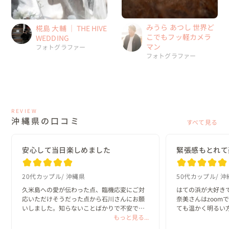
みうら あつし 世界ど
椛島 大輔 ｜ THE HIVE
こでもフッ軽カメラ
WEDDING
マン
フォトグラファー
フォトグラファー
REVIEW
沖縄県の口コミ
すべて見る
安心して当日楽しめました
緊張感もとれて
20代カップル
沖縄県
50代カップル
沖
久米島への愛が伝わった点、臨機応変にご対
はての浜が大好き
応いただけそうだった点から石川さんにお願
奈美さんはzoom
いしました。知らないことばかりで不安でし
ても温かく明るい
たが、丁寧に回答してくださり安心して当日
もっと見る...
た✨梅雨明けと同
を迎えることができました。風は強かったで
に楽しかったです