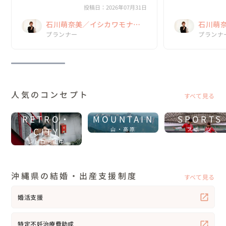
すが、なんとかお天気にも恵まれて素敵な思
敵に仕上げてくださ
投稿日：2026年07月31日
い出になり...
萌奈美さんから...
石川萌奈美／イシカワモナ
石川萌
ミ Kume La Chic クメラシッ
プランナー
ミ Kum
プランナ
ク
ク
人気のコンセプト
すべて見る
RETRO・
MOUNTAIN
SPORTS
CITY
山・高原
スポーツ
レトロ・街中
沖縄県の結婚・出産支援制度
すべて見る
婚活支援
特定不妊治療費助成