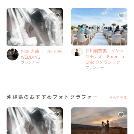
石川萌奈美／イシカ
椛島 大輔 ｜ THE HIVE
ワモナミ Kume La
WEDDING
Chic クメラシック
プランナー
プランナー
沖縄県のおすすめフォトグラファー
すべて見る