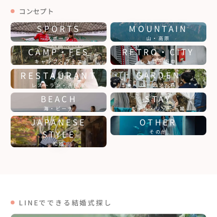
コンセプト
SPORTS
MOUNTAIN
スポーツ
山・高原
CAMP・FES
RETRO・CITY
キャンプ・フェス
レトロ・街中
RESTAURANT
GARDEN
ガーデン・森
レストラン・古民家
BEACH
STAY
海・ビーチ
ホテル・リゾート婚
JAPANESE
OTHER
STYLE
その他
和婚
LINEでできる結婚式探し