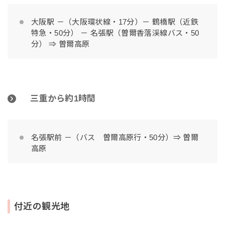
大阪駅 －（大阪環状線・17分）－ 鶴橋駅（近鉄
特急・50分） － 名張駅（曽爾香落渓線バス・50
分） ⇒ 曽爾高原
三重から約1時間
名張駅前 －（バス 曽爾高原行・50分）⇒ 曽爾
高原
付近の観光地