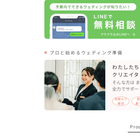
またロケーションだけでなく、

改めて撮影はお二人の空気感を踏まえて行う
ハグもポージングも、キスシーンも、ドレス
おふたりにしか残せない写真が必ずあります
プロと始めるウェディング準備
美しい光景と時間。忘れられない思い出にな
わたしたち
クリエイタ
まずはお気軽にお問い合わせください！
そんな方は 
全力でサポー
見積もり
確認
裏
Pro