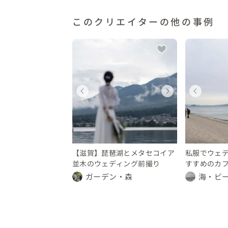
このクリエイターの他の事例
ェディングフォト
ウェディングフォト
ウェディングフォト
ウェディングフォト
ウェディングフォト
ウェ
ウェ
ウ
賀県
滋賀県
滋賀県
滋賀県
大阪府
滋賀
滋賀
大
 〜 30 万円
 10 万円
10 〜 30 万円
〜 10 万円
〜 10 万円
10 〜
〜 1
〜 
【滋賀】琵琶湖とメタセコイア
私服でウェ
並木のウェディング前撮り
すすめのカ
影へ【滋賀
ガーデン・森
海・ビ