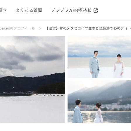
探す
よくある質問
ブラプラWEB招待状
and bakesのプロフィール
【滋賀】雪のメタセコイヤ並木と琵琶湖で冬のフォ