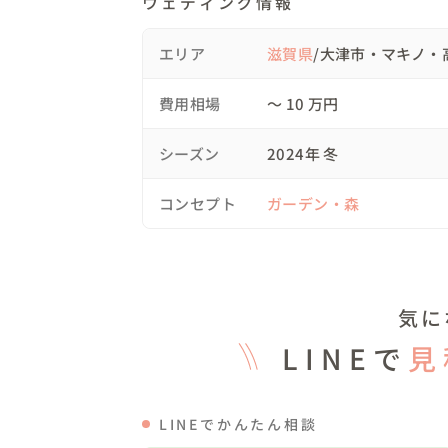
ウェディング情報
16:30　撮影終了

エリア
滋賀県
/大津市・マキノ・
費用相場
〜 10 万円
◆ドレス/アイテム◆

シーズン
2024年 冬
ドレスは京都サロンでのレンタル。

イニシャルアイテムはご持参。

コンセプト
ガーデン・森
ヘアメイク　プラン内

◆PRICE◆ 

wacoya洋プラン　98,000円

気に
ミニブーケ　　　　　　　5,500円

計　　　　　　　　　　 103,500円

LINEで
見
「大自然での撮影したい！」「季節に合わ
います。

LINEでかんたん相談
滋賀県は雄大で、美しいロケーションがまだ