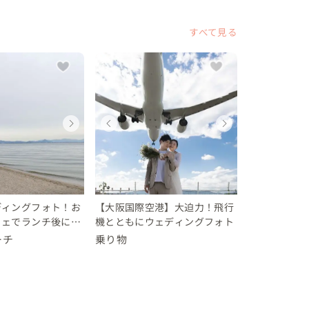
すべて見る
ディングフォト
ディングフォト
ェディングフォト
ウェディングフォト
ウェディングフォト
ウェディングフォト
ウェディ
ウェデ
ウェデ
県
県
阪府
滋賀県
滋賀県
大阪府
滋賀県
滋賀県
大阪府
 30 万円
0 万円
10 万円
10 〜 30 万円
〜 10 万円
〜 10 万円
10 〜 30
〜 10 
〜 10
ディングフォト！お
【大阪国際空港】大迫力！飛行
フェでランチ後に撮
機とともにウェディングフォト
県琵琶湖】
ーチ
乗り物