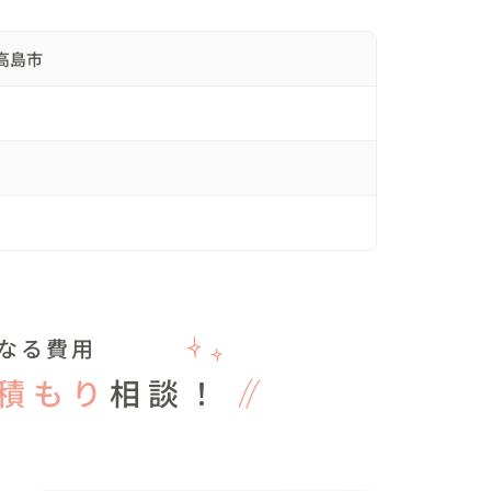
高島市
なる費用
積もり
相談！
せた撮影がしたい！」などのリクエストお待ちして
まだあります。
