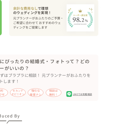
余計な費用なし
で理想
元プランナーがおふたりのご予算・
ことが大切だと感じます。

ご希望に合わせて おすすめのウェ
ディングをご提案します
も、その日のお天気も。

。

りますよう、全力で撮影します〇

にぴったりの結婚式・フォトって？どの
ーがいいの？
まずはブラプラに相談！ 元プランナーがおふたりを
トします！
節約
強引な
相談は
セカンド
ワザ
オピニオン
接客ナシ
無料！
LINEでお気軽相談
duced By