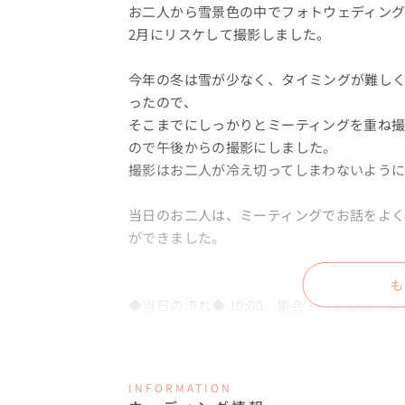
お二人から雪景色の中でフォトウェディング
2月にリスケして撮影しました。

今年の冬は雪が少なく、タイミングが難し
ったので、

そこまでにしっかりとミーティングを重ね
ので午後からの撮影にしました。

撮影はお二人が冷え切ってしまわないように
当日のお二人は、ミーティングでお話をよ
ができました。

も
◆当日の流れ◆ 10:00　集合・ヘアセット開始
13:00　近江白浜到着撮影

13:30　メタセコイアへ移動撮影開始

14:30　メタセコイア撮影完了

INFORMATION
15:30　琵琶湖へ移動し撮影開始
