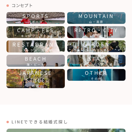
コンセプト
SPORTS
MOUNTAIN
スポーツ
山・高原
CAMP・FES
RETRO・CITY
キャンプ・フェス
レトロ・街中
RESTAURANT
GARDEN
ガーデン・森
レストラン・古民家
BEACH
STAY
海・ビーチ
ホテル・リゾート婚
JAPANESE
OTHER
STYLE
その他
和婚
LINEでできる結婚式探し