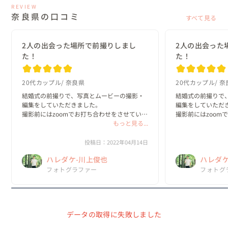
REVIEW
奈良県の口コミ
すべて見る
2人の出会った場所で前撮りしまし
2人の出会った
た！
た！
20代カップル
奈良県
20代カップル
奈
結婚式の前撮りで、写真とムービーの撮影・
結婚式の前撮りで
編集をしていただきました。

編集をしていただき
撮影前にはzoomでお打ち合わせをさせていた
撮影前にはzoom
だき、その時から素敵な人柄に触れて当日が
もっと見る...
だき、その時から
楽しみでした！また、たくさん質問をしても
楽しみでした！ま
いつも丁寧にご対応くださいました。ありが
いつも丁寧にご対
投稿日：2022年04月14日
とうございました。...
とうございました。.
ハレダケ-川上俊也
ハレダケ
フォトグラファー
フォトグ
データの取得に失敗しました