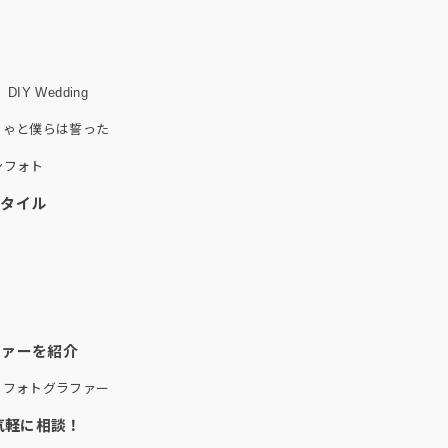
 Wedding
きゃと僕らは誓った
ンフォト
スタイル
）
ファーを紹介
・フォトグラファー
気軽に相談！